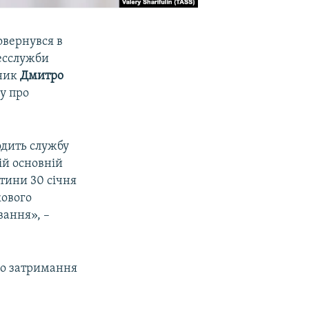
овернувся в
ресслужби
вник
Дмитро
ву про
одить службу
ній основній
стини 30 січня
кового
вання», –
ро затримання