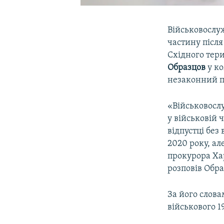
Військовослуж
частину після
Східного тер
Образцов
у к
незаконний п
«Військовослу
у військовій ч
відпустці без
2020 року, ал
прокурора Хар
розповів Обра
За його слов
військового 1