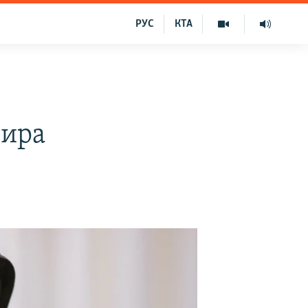
РУС
КТА
тира