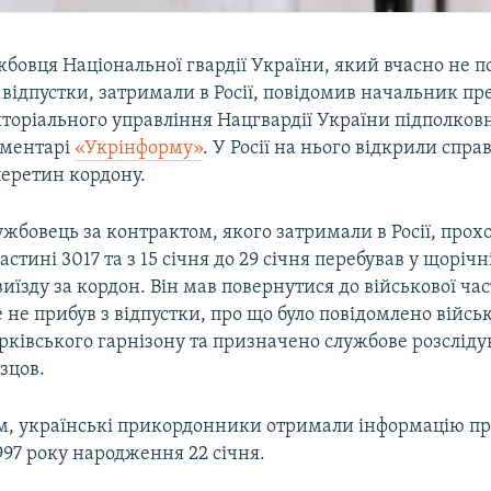
бовця Національної гвардії України, який вчасно не п
 відпустки, затримали в Росії, повідомив начальник п
иторіального управління Нацгвардії України підполко
оментарі
«Укрінформу»
. У Росії на нього відкрили спра
еретин кордону.
жбовець за контрактом, якого затримали в Росії, прох
астині 3017 та з 15 січня до 29 січня перебував у щоріч
 виїзду за кордон. Він мав повернутися до військової ча
е не прибув з відпустки, про що було повідомлено війсь
ківського гарнізону та призначено службове розсліду
зцов.
ам, українські прикордонники отримали інформацію п
997 року народження 22 січня.