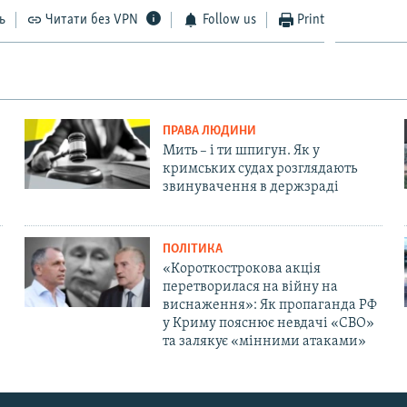
ь
Читати без VPN
Follow us
Print
ПРАВА ЛЮДИНИ
Мить – і ти шпигун. Як у
кримських судах розглядають
звинувачення в держзраді
ПОЛІТИКА
«Короткострокова акція
перетворилася на війну на
виснаження»: Як пропаганда РФ
у Криму пояснює невдачі «СВО»
та залякує «мінними атаками»