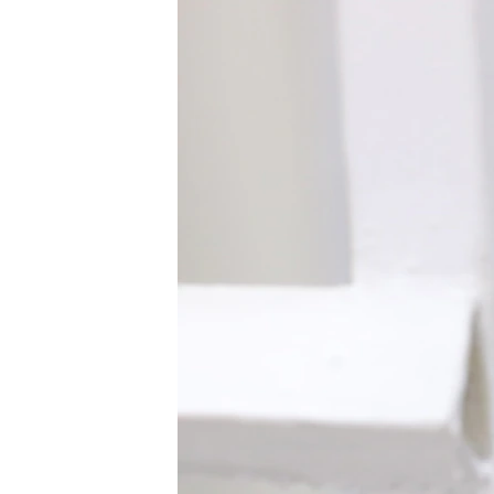
ВІДЕОУРОКИ «ELIFBE»
СВІДЧЕННЯ ОКУПАЦІЇ
УКРАЇНСЬКА ПРОБЛЕМА КРИМУ
ІНФОГРАФІКА