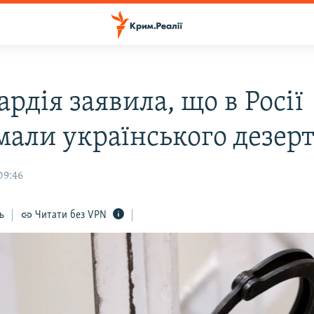
рдія заявила, що в Росії
мали українського дезер
09:46
ь
Читати без VPN