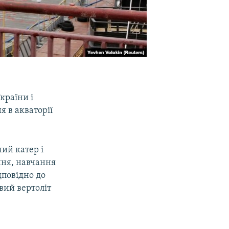
країни і
 в акваторії
ий катер і
ння, навчання
дповідно до
вий вертоліт