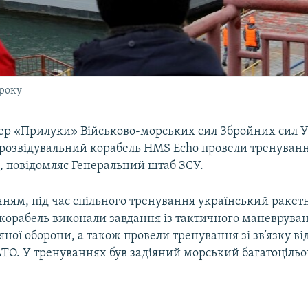
 року
ер «Прилуки» Військово-морських сил Збройних сил У
розвідувальний корабель HMS Echo провели тренування
, повідомляє Генеральний штаб ЗСУ.
ням, під час спільного тренування український ракетн
корабель виконали завдання із тактичного маневрува
яної оборони, а також провели тренування зі зв’язку ві
АТО. У тренуваннях був задіяний морський багатоцільо