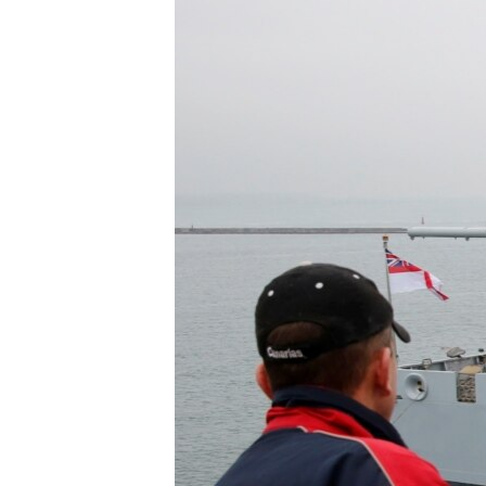
ВІДЕОУРОКИ «ELIFBE»
СВІДЧЕННЯ ОКУПАЦІЇ
УКРАЇНСЬКА ПРОБЛЕМА КРИМУ
ІНФОГРАФІКА