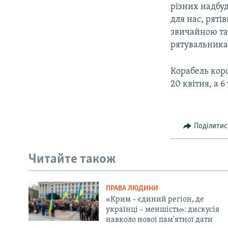
різних надбуд
для нас, ряті
звичайною та
рятувальника
Корабель коро
20 квітня, а 
Поділитис
Читайте також
ПРАВА ЛЮДИНИ
«Крим – єдиний регіон, де
українці – меншість»: дискусія
навколо нової пам'ятної дати