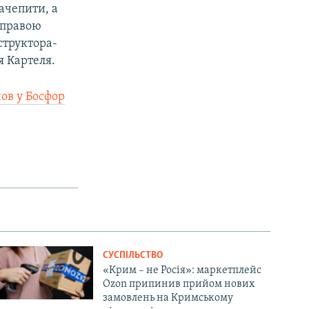
зачепити, а
 справою
структора-
я Картеля.
ов у Босфор
СУСПІЛЬСТВО
«Крим – не Росія»: маркетплейс
Ozon припинив прийом нових
замовлень на Кримському