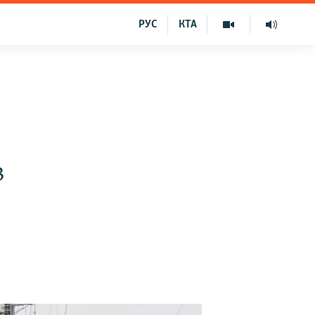
РУС
КТА
в