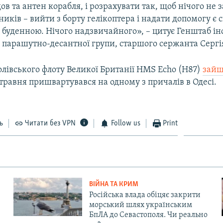
ов та антен корабля, і розрахувати так, щоб нічого не 
вників – вийти з борту гелікоптера і надати допомогу є
 буденною. Нічого надзвичайного», – цитує Генштаб ін
 парашутно-десантної групи, старшого сержанта Сергі
лівського флоту Великої Британії HMS Echo (H87)
зайш
6 травня пришвартувався на одному з причалів в Одесі.
ь
Читати без VPN
Follow us
Print
ВІЙНА ТА КРИМ
Російська влада обіцяє закрити
морський шлях українським
БпЛА до Севастополя. Чи реально