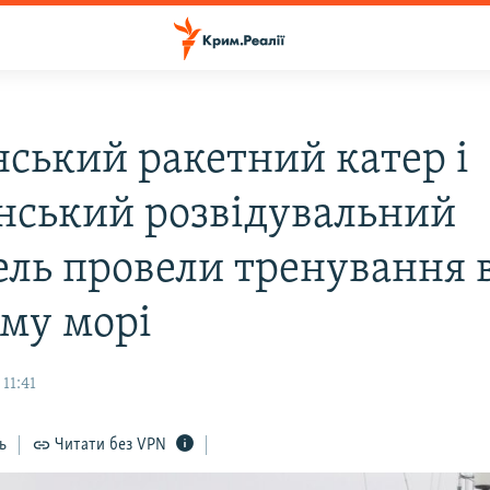
нський ракетний катер і
нський розвідувальний
ель провели тренування 
му морі
11:41
ь
Читати без VPN