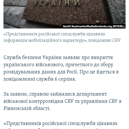
ВІДЕОУРОКИ «ELIFBE»
Русский
СВІДЧЕННЯ ОКУПАЦІЇ
Qırımtatar
УКРАЇНСЬКА ПРОБЛЕМА КРИМУ
«Представників російської спецслужби цікавила
ДОЛУЧАЙСЯ!
ІНФОГРАФІКА
інформація мобілізаційного характеру», повідомляє СБУ
Служба безпеки України заявляє про викриття
Усі сайти RFE/RL
українського військового, причетного до збору
розвідувальних даних для Росії. Про це йдеться в
повідомленні служби 6 серпня.
За заявою, справою займалися департамент
військової контррозвідки СБУ та управління СБУ в
Рівненській області.
«Представників російської спецслужби цікавила