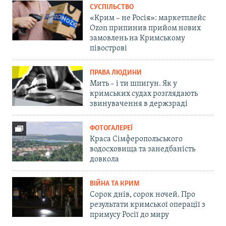
СУСПІЛЬСТВО
«Крим – не Росія»: маркетплейс
Ozon припинив прийом нових
замовлень на Кримському
півострові
ПРАВА ЛЮДИНИ
Мить – і ти шпигун. Як у
кримських судах розглядають
звинувачення в держзраді
ФОТОГАЛЕРЕЇ
Краса Сімферопольського
водосховища та занедбаність
довкола
ВІЙНА ТА КРИМ
Сорок днів, сорок ночей. Про
результати кримської операції з
примусу Росії до миру