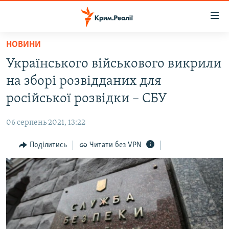
Доступність
посилання
Перейти
НОВИНИ
до
НОВИНИ
Українського військового викрили
основного
ВОДА.КРИМ
матеріалу
на зборі розвідданих для
ВІДЕО ТА ФОТО
Перейти
російської розвідки – СБУ
до
ПОЛІТИКА
основної
06 серпень 2021, 13:22
БЛОГИ
навігації
Перейти
Поділитись
Читати без VPN
ПОГЛЯД
до
ІНТЕРВ'Ю
пошуку
ВСЕ ЗА ДЕНЬ
СПЕЦПРОЕКТИ
ЯК ОБІЙТИ БЛОКУВАННЯ
ДЕПОРТАЦІЯ