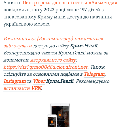
У квітні
Центр громадянської освіти «Альменда»
повідомляв, що у 2023 році лише 197 дітей в
анексованому Криму мали доступ до навчання
українською мовою.
Роскомнагляд (Роскомнадзор) намагається
заблокувати
доступ до сайту
Крим.Реалії
.
Безперешкодно читати Крим.Реалії можна за
допомогою
дзеркального сайту
:
https://dfs0qrmo00d6u.cloudfront.net
. Також
слідкуйте за основними подіями в
Telegram
,
Instagram
та
Viber
Крим.Реалії
. Рекомендуємо
встановити
VPN
.