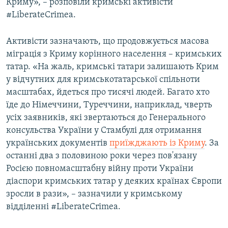
Криму», – розповіли кримські активісти
#LiberateCrimea.
Активісти зазначають, що продовжується масова
міграція з Криму корінного населення – кримських
татар. «На жаль, кримські татари залишають Крим
у відчутних для кримськотатарської спільноти
масштабах, йдеться про тисячі людей. Багато хто
їде до Німеччини, Туреччини, наприклад, чверть
усіх заявників, які звертаються до Генерального
консульства України у Стамбулі для отримання
українських документів
приїжджають із Криму
. За
останні два з половиною роки через пов'язану
Росією повномасштабну війну проти України
діаспори кримських татар у деяких країнах Європи
зросли в рази», – зазначили у кримському
відділенні #LiberateCrimea.