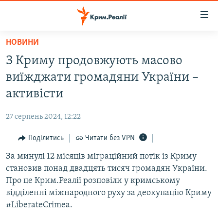
Доступність
посилання
Перейти
НОВИНИ
до
НОВИНИ
З Криму продовжують масово
основного
ВОДА.КРИМ
матеріалу
виїжджати громадяни України –
ВІДЕО ТА ФОТО
Перейти
активісти
до
ПОЛІТИКА
основної
27 серпень 2024, 12:22
БЛОГИ
навігації
Перейти
Поділитись
Читати без VPN
ПОГЛЯД
до
За минулі 12 місяців міграційний потік із Криму
ІНТЕРВ'Ю
пошуку
становив понад двадцять тисяч громадян України.
ВСЕ ЗА ДЕНЬ
Про це Крим.Реалії розповіли у кримському
СПЕЦПРОЕКТИ
відділенні міжнародного руху за деокупацію Криму
#LiberateCrimea.
ЯК ОБІЙТИ БЛОКУВАННЯ
ДЕПОРТАЦІЯ