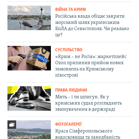
ВІЙНА ТА КРИМ
Російська влада обіцяє закрити
морський шлях українським
БпЛА до Севастополя. Чи реально
це?
СУСПІЛЬСТВО
«Крим – не Росія»: маркетплейс
Ozon припинив прийом нових
замовлень на Кримському
півострові
ПРАВА ЛЮДИНИ
Мить – і ти шпигун. Як у
кримських судах розглядають
звинувачення в держзраді
ФОТОГАЛЕРЕЇ
Краса Сімферопольського
водосховища та занедбаність