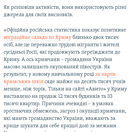
ВІДЕОУРОКИ «ELIFBE»
Як розповіли активісти, вони використовують різні
Русский
джерела для своїх висновків.
СВІДЧЕННЯ ОКУПАЦІЇ
Qırımtatar
УКРАЇНСЬКА ПРОБЛЕМА КРИМУ
«Офіційна російська статистика показує позитивне
ДОЛУЧАЙСЯ!
міграційне сальдо по Криму
близько двох тисяч
ІНФОГРАФІКА
осіб, але це переважно трудові мігранти і жителі
сусідньої Росії, які продовжують переїжджати до
Криму. А ось кримчани – громадяни України
Усі сайти RFE/RL
масово залишають окупований півострів. Як
результат, у новому навчальному році
за парти
кримських шкіл
сяде майже на десять тисяч учнів
менше, ніж торік. Тільки на сайті «Авито» у Криму
виставлено на продаж 12 тисяч будинків та 33
тисячі квартир. Причини очевидні – в умовах
зростаючих обмежень, загроз і окупації кримчани,
які мають громадянство України, вважають за
краще шукати для себе кращої долі за межами