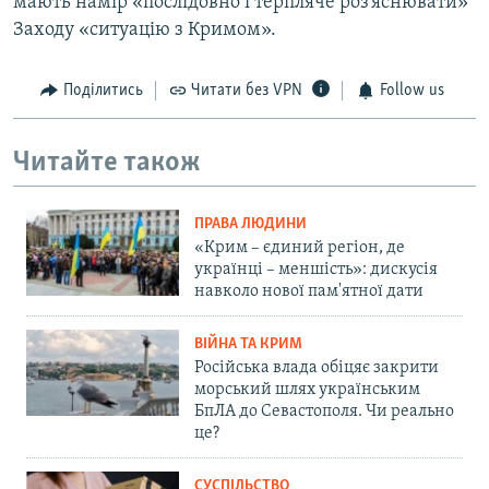
мають намір «послідовно і терпляче роз’яснювати»
Заходу «ситуацію з Кримом».
Поділитись
Читати без VPN
Follow us
Читайте також
ПРАВА ЛЮДИНИ
«Крим – єдиний регіон, де
українці – меншість»: дискусія
навколо нової пам'ятної дати
ВІЙНА ТА КРИМ
Російська влада обіцяє закрити
морський шлях українським
БпЛА до Севастополя. Чи реально
це?
СУСПІЛЬСТВО