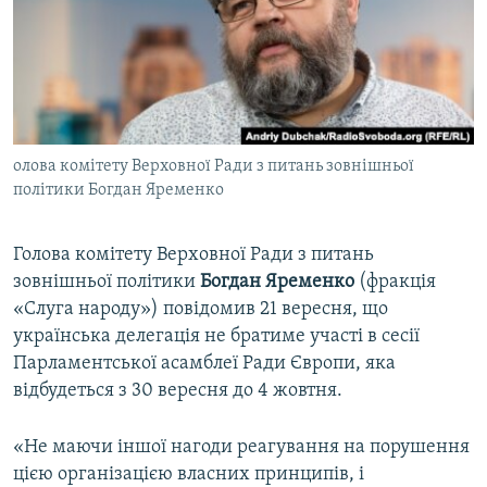
ВІДЕОУРОКИ «ELIFBE»
Русский
СВІДЧЕННЯ ОКУПАЦІЇ
Qırımtatar
УКРАЇНСЬКА ПРОБЛЕМА КРИМУ
ДОЛУЧАЙСЯ!
ІНФОГРАФІКА
олова комітету Верховної Ради з питань зовнішньої
політики Богдан Яременко
Усі сайти RFE/RL
Голова комітету Верховної Ради з питань
зовнішньої політики
Богдан Яременко
(фракція
«Слуга народу») повідомив 21 вересня, що
українська делегація не братиме участі в сесії
Парламентської асамблеї Ради Європи, яка
відбудеться з 30 вересня до 4 жовтня.
«Не маючи іншої нагоди реагування на порушення
цією організацією власних принципів, і