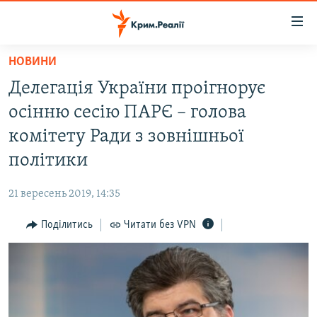
Доступність
посилання
Перейти
НОВИНИ
до
НОВИНИ
Делегація України проігнорує
основного
ВОДА.КРИМ
матеріалу
осінню сесію ПАРЄ – голова
ВІДЕО ТА ФОТО
Перейти
комітету Ради з зовнішньої
до
ПОЛІТИКА
політики
основної
БЛОГИ
навігації
21 вересень 2019, 14:35
Перейти
ПОГЛЯД
до
Поділитись
Читати без VPN
ІНТЕРВ'Ю
пошуку
ВСЕ ЗА ДЕНЬ
СПЕЦПРОЕКТИ
ЯК ОБІЙТИ БЛОКУВАННЯ
ДЕПОРТАЦІЯ