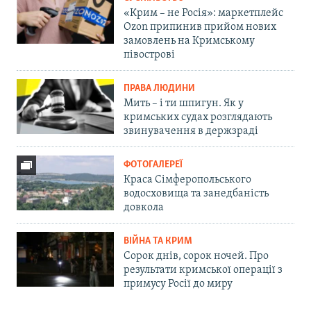
«Крим – не Росія»: маркетплейс
Ozon припинив прийом нових
замовлень на Кримському
півострові
ПРАВА ЛЮДИНИ
Мить – і ти шпигун. Як у
кримських судах розглядають
звинувачення в держзраді
ФОТОГАЛЕРЕЇ
Краса Сімферопольського
водосховища та занедбаність
довкола
ВІЙНА ТА КРИМ
Сорок днів, сорок ночей. Про
результати кримської операції з
примусу Росії до миру