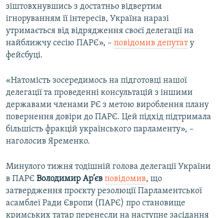
зіштовхнувшись з достатньо відвертим
ігноруванням її інтересів, Україна наразі
утримається від відрядження своєї делегації на
найближчу сесію ПАРЄ», –
повідомив депутат
у
фейсбуці.
«Натомість зосередимось на підготовці нашої
делегації та проведенні консультацій з іншими
державами членами РЄ з метою вироблення плану
повернення довіри до ПАРЄ. Цей підхід підтримала
більшість фракцій українського парламенту», –
наголосив Яременко.
Минулого тижня тодішній голова делегації України
в ПАРЄ
Володимир Ар’єв
повідомив
, що
затвердження проєкту резолюції Парламентської
асамблеї Ради Європи (ПАРЄ) про становище
кримських татар перенесли на наступне засідання