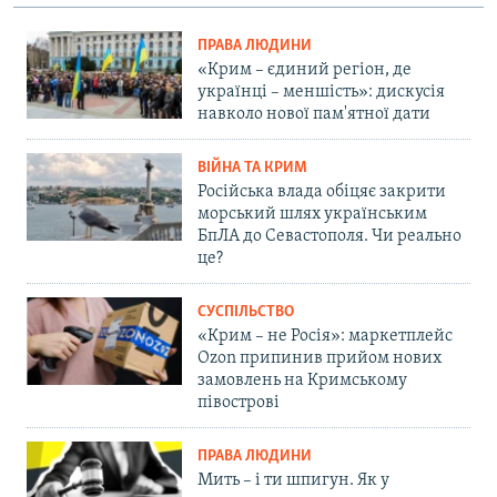
ПРАВА ЛЮДИНИ
«Крим – єдиний регіон, де
українці – меншість»: дискусія
навколо нової пам'ятної дати
ВІЙНА ТА КРИМ
Російська влада обіцяє закрити
морський шлях українським
БпЛА до Севастополя. Чи реально
це?
СУСПІЛЬСТВО
«Крим – не Росія»: маркетплейс
Ozon припинив прийом нових
замовлень на Кримському
півострові
ПРАВА ЛЮДИНИ
Мить – і ти шпигун. Як у