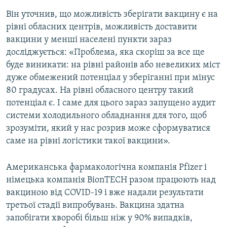
Він уточнив, що можливість зберігати вакцину є на
рівні обласних центрів, можливість доставити
вакцини у менші населені пункти зараз
досліджується: «Проблема, яка скоріш за все ще
буде виникати: на рівні районів або невеликих міст
дуже обмежений потенціал у зберіганні при мінус
80 градусах. На рівні обласного центру такий
потенціал є. І саме для цього зараз запущено аудит
системи холодильного обладнання для того, щоб
зрозуміти, який у нас розрив може сформуватися
саме на рівні логістики такої вакцини».
Американська фармакологічна компанія Pfizer і
німецька компанія BionTECH разом працюють над
вакциною від COVID-19 і вже надали результати
третьої стадії випробувань. Вакцина здатна
запобігати хворобі більш ніж у 90% випадків,