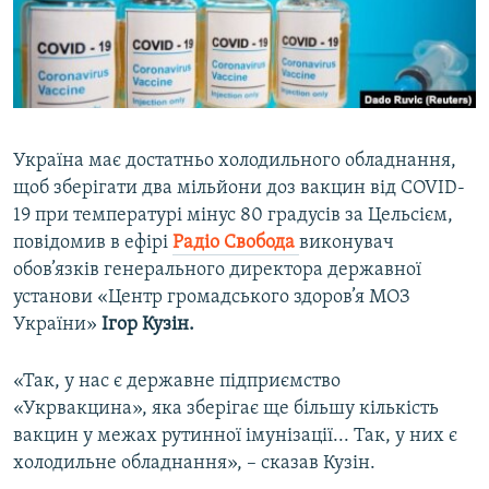
ВІДЕОУРОКИ «ELIFBE»
Русский
СВІДЧЕННЯ ОКУПАЦІЇ
Qırımtatar
УКРАЇНСЬКА ПРОБЛЕМА КРИМУ
ДОЛУЧАЙСЯ!
ІНФОГРАФІКА
Україна має достатньо холодильного обладнання,
щоб зберігати два мільйони доз вакцин від COVID-
19 при температурі мінус 80 градусів за Цельсієм,
Усі сайти RFE/RL
повідомив в ефірі
Радіо Свобода
виконувач
обов’язків генерального директора державної
установи «Центр громадського здоров’я МОЗ
України»
Ігор Кузін.
«Так, у нас є державне підприємство
«Укрвакцина», яка зберігає ще більшу кількість
вакцин у межах рутинної імунізації... Так, у них є
холодильне обладнання», – сказав Кузін.