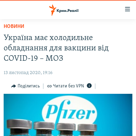
Доступність
посилання
Перейти
НОВИНИ
до
НОВИНИ
Україна має холодильне
основного
ВОДА.КРИМ
матеріалу
обладнання для вакцини від
ВІДЕО ТА ФОТО
Перейти
COVID-19 – МОЗ
до
ПОЛІТИКА
основної
13 листопад 2020, 19:16
БЛОГИ
навігації
Перейти
Поділитись
Читати без VPN
ПОГЛЯД
до
ІНТЕРВ'Ю
пошуку
ВСЕ ЗА ДЕНЬ
СПЕЦПРОЕКТИ
ЯК ОБІЙТИ БЛОКУВАННЯ
ДЕПОРТАЦІЯ