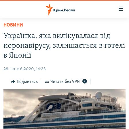
Доступність
посилання
Перейти
НОВИНИ
до
НОВИНИ
Українка, яка вилікувалася від
основного
ВОДА.КРИМ
матеріалу
коронавірусу, залишається в готелі
ВІДЕО ТА ФОТО
Перейти
в Японії
до
ПОЛІТИКА
основної
28 лютий 2020, 14:33
БЛОГИ
навігації
Перейти
Поділитись
Читати без VPN
ПОГЛЯД
до
ІНТЕРВ'Ю
пошуку
ВСЕ ЗА ДЕНЬ
СПЕЦПРОЕКТИ
ЯК ОБІЙТИ БЛОКУВАННЯ
ДЕПОРТАЦІЯ