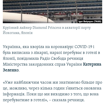
ВІДЕОУРОКИ «ELIFBE»
Русский
СВІДЧЕННЯ ОКУПАЦІЇ
Qırımtatar
УКРАЇНСЬКА ПРОБЛЕМА КРИМУ
Круїзний лайнер Diamond Princess в акваторії порту
ДОЛУЧАЙСЯ!
ІНФОГРАФІКА
Йокогама, Японія
Українка, яка хворіла на коронавірус COVID-19 і
Усі сайти RFE/RL
була виписана з лікарні, наразі перебуває в готелі в
Японії, повідомила Радіо Свобода речниця
Міністерства закордонних справ України
Катерина
Зеленко
.
«Уже найближчим часом ми знатимемо більше про
це, можливо, через кілька годин з’явиться оновлена
інформація. Поки що ми виходимо з того, що вона
перебуватиме в готелі», – сказала речниця.