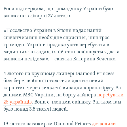
Вона підтвердила, що громадянку України було
виписано з лікарні 27 лютого.
«Посольство України в Японії надає нашій
співвітчизниці необхідне сприяння, інші троє
громадян України продовжують перебувати в
медичних закладах, їхній стан поліпшується, дата
виписки невідома», – сказала Катерина Зеленко.
4 лютого на круїзному лайнері Diamond Princess
біля берегів Японії оголосили двотижневий
карантин через виявлені випадки коронавірусу. За
даними МЗС України, на борту лайнера
перебували
25 українців
. Вони є членами екіпажу. Загалом там
було понад 3,5 тисячі людей.
19 лютого пасажирам Diamond Princes
дозволили