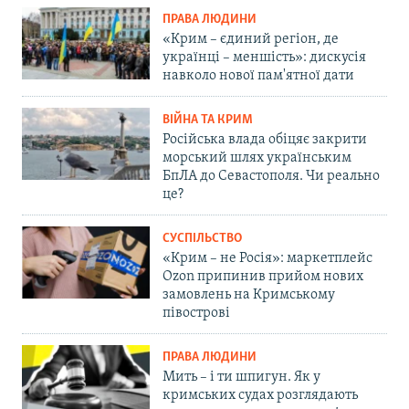
ПРАВА ЛЮДИНИ
«Крим – єдиний регіон, де
українці – меншість»: дискусія
навколо нової пам'ятної дати
ВІЙНА ТА КРИМ
Російська влада обіцяє закрити
морський шлях українським
БпЛА до Севастополя. Чи реально
це?
СУСПІЛЬСТВО
«Крим – не Росія»: маркетплейс
Ozon припинив прийом нових
замовлень на Кримському
півострові
ПРАВА ЛЮДИНИ
Мить – і ти шпигун. Як у
кримських судах розглядають