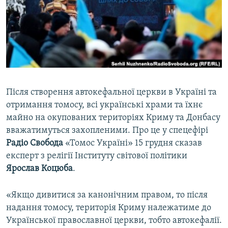
ВІДЕОУРОКИ «ELIFBE»
Русский
СВІДЧЕННЯ ОКУПАЦІЇ
Qırımtatar
УКРАЇНСЬКА ПРОБЛЕМА КРИМУ
ДОЛУЧАЙСЯ!
ІНФОГРАФІКА
Після створення автокефальної церкви в Україні та
отримання томосу, всі українські храми та їхнє
Усі сайти RFE/RL
майно на окупованих територіях Криму та Донбасу
вважатимуться захопленими. Про це у спецефірі
Радіо Свобода
«Томос Україні» 15 грудня сказав
експерт з релігії Інституту світової політики
Ярослав Коцюба
.
«Якщо дивитися за канонічним правом, то після
надання томосу, територія Криму належатиме до
Української православної церкви, тобто автокефалії.