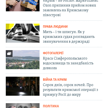
«Крим – не Росія»: маркетплейс
Ozon припинив прийом нових
замовлень на Кримському
півострові
ПРАВА ЛЮДИНИ
Мить – і ти шпигун. Як у
кримських судах розглядають
звинувачення в держзраді
ФОТОГАЛЕРЕЇ
Краса Сімферопольського
водосховища та занедбаність
довкола
ВІЙНА ТА КРИМ
Сорок днів, сорок ночей. Про
результати кримської операції з
примусу Росії до миру
ПОЛІТИКА