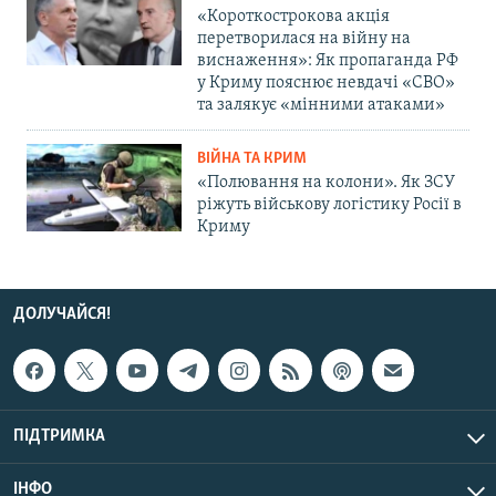
«Короткострокова акція
перетворилася на війну на
виснаження»: Як пропаганда РФ
у Криму пояснює невдачі «СВО»
та залякує «мінними атаками»
ВІЙНА ТА КРИМ
«Полювання на колони». Як ЗСУ
ріжуть військову логістику Росії в
Криму
ДОЛУЧАЙСЯ!
ПІДТРИМКА
ІНФО