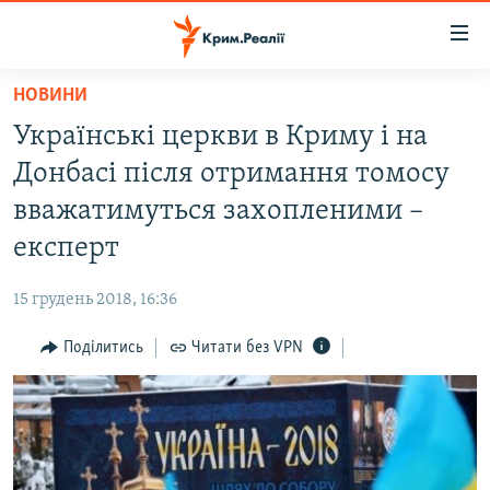
Доступність
посилання
Перейти
НОВИНИ
до
НОВИНИ
Українські церкви в Криму і на
основного
ВОДА.КРИМ
матеріалу
Донбасі після отримання томосу
ВІДЕО ТА ФОТО
Перейти
вважатимуться захопленими –
до
ПОЛІТИКА
експерт
основної
БЛОГИ
навігації
15 грудень 2018, 16:36
Перейти
ПОГЛЯД
до
Поділитись
Читати без VPN
ІНТЕРВ'Ю
пошуку
ВСЕ ЗА ДЕНЬ
СПЕЦПРОЕКТИ
ЯК ОБІЙТИ БЛОКУВАННЯ
ДЕПОРТАЦІЯ