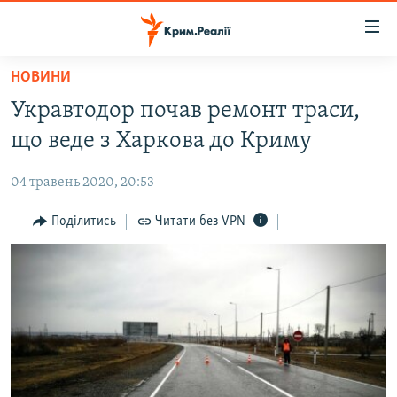
Доступність
посилання
Перейти
НОВИНИ
до
НОВИНИ
Укравтодор почав ремонт траси,
основного
ВОДА.КРИМ
матеріалу
що веде з Харкова до Криму
ВІДЕО ТА ФОТО
Перейти
до
04 травень 2020, 20:53
ПОЛІТИКА
основної
БЛОГИ
Поділитись
Читати без VPN
навігації
Перейти
ПОГЛЯД
до
ІНТЕРВ'Ю
пошуку
ВСЕ ЗА ДЕНЬ
СПЕЦПРОЕКТИ
ЯК ОБІЙТИ БЛОКУВАННЯ
ДЕПОРТАЦІЯ