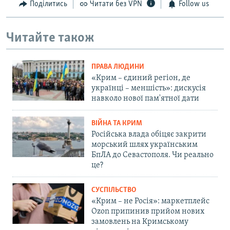
Поділитись
Читати без VPN
Follow us
Читайте також
ПРАВА ЛЮДИНИ
«Крим – єдиний регіон, де
українці – меншість»: дискусія
навколо нової пам'ятної дати
ВІЙНА ТА КРИМ
Російська влада обіцяє закрити
морський шлях українським
БпЛА до Севастополя. Чи реально
це?
СУСПІЛЬСТВО
«Крим – не Росія»: маркетплейс
Ozon припинив прийом нових
замовлень на Кримському