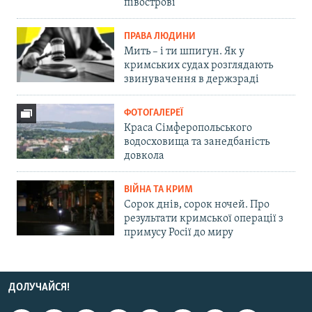
півострові
ПРАВА ЛЮДИНИ
Мить – і ти шпигун. Як у
кримських судах розглядають
звинувачення в держзраді
ФОТОГАЛЕРЕЇ
Краса Сімферопольського
водосховища та занедбаність
довкола
ВІЙНА ТА КРИМ
Сорок днів, сорок ночей. Про
результати кримської операції з
примусу Росії до миру
ДОЛУЧАЙСЯ!