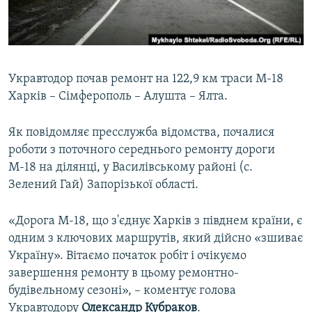
ВІДЕОУРОКИ «ELIFBE»
Русский
СВІДЧЕННЯ ОКУПАЦІЇ
Qırımtatar
УКРАЇНСЬКА ПРОБЛЕМА КРИМУ
Укравтодор почав ремонт на 122,9 км траси М-18
ДОЛУЧАЙСЯ!
ІНФОГРАФІКА
Харків – Сімферополь – Алушта – Ялта.
Як повідомляє пресслужба відомства, почалися
роботи з поточного середнього ремонту дороги
Усі сайти RFE/RL
М-18 на ділянці, у Василівському районі (с.
Зелений Гай) Запорізької області.
«Дорога М-18, що з'єднує Харків з півднем країни, є
одним з ключових маршрутів, який дійсно «зшиває
Україну». Вітаємо початок робіт і очікуємо
завершення ремонту в цьому ремонтно-
будівельному сезоні», – коментує голова
Укравтодору
Олександр Кубраков
.