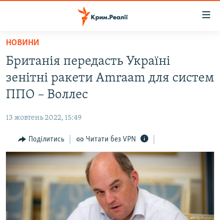
Доступність
посилання
Перейти
НОВИНИ
до
НОВИНИ
Британія передасть Україні
основного
ВОДА.КРИМ
матеріалу
зенітні ракети Amraam для систем
ВІДЕО ТА ФОТО
Перейти
ППО – Воллес
до
ПОЛІТИКА
основної
13 жовтень 2022, 15:49
БЛОГИ
навігації
Перейти
Поділитись
Читати без VPN
ПОГЛЯД
до
ІНТЕРВ'Ю
пошуку
ВСЕ ЗА ДЕНЬ
СПЕЦПРОЕКТИ
ЯК ОБІЙТИ БЛОКУВАННЯ
ДЕПОРТАЦІЯ