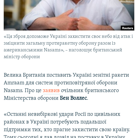
ВІДЕОУРОКИ «ELIFBE»
Русский
СВІДЧЕННЯ ОКУПАЦІЇ
Qırımtatar
УКРАЇНСЬКА ПРОБЛЕМА КРИМУ
«Ця зброя допоможе Україні захистити своє небо від атак і
ДОЛУЧАЙСЯ!
ІНФОГРАФІКА
зміцнити загальну протиракетну оборону разом із
американськими Nasams», – наголошує британський
міністр оборони
Усі сайти RFE/RL
Велика Британія поставить Україні зенітні ракети
Amraam для систем протиповітряної оборони
Nasams. Про це
заявив
очільник британського
Міністерства оборони
Бен Воллес
.
«Останні невибіркові удари Росії по цивільних
районах в Україні потребують подальшої
підтримки тих, хто прагне захистити свою країну.
Тому сьогодні я дав дозвіл на поставку в Україну