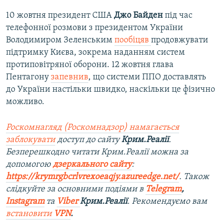
10 жовтня президент США
Джо Байден
під час
телефонної розмови з президентом України
Володимиром Зеленським
пообіцяв
продовжувати
підтримку Києва, зокрема наданням систем
протиповітряної оборони. 12 жовтня глава
Пентагону
запевнив
, що системи ППО доставлять
до України настільки швидко, наскільки це фізично
можливо.
Роскомнагляд (Роскомнадзор) намагається
заблокувати
доступ до сайту
Крим.Реалії
.
Безперешкодно читати Крим.Реалії можна за
допомогою
дзеркального сайту
:
https://krymrgbcrlvrexoeaqjy.azureedge.net/
. Також
слідкуйте за основними подіями в
Telegram
,
Instagram
та
Viber
Крим.Реалії
. Рекомендуємо вам
встановити
VPN
.