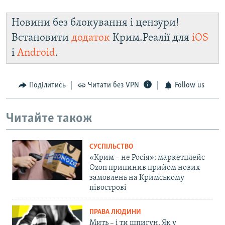
Новини без блокування і цензури!
Встановити
додаток
Крим.Реалії для
iOS
і
Android
.
Поділитись
Читати без VPN
Follow us
Читайте також
СУСПІЛЬСТВО
«Крим – не Росія»: маркетплейс
Ozon припинив прийом нових
замовлень на Кримському
півострові
ПРАВА ЛЮДИНИ
Мить – і ти шпигун. Як у