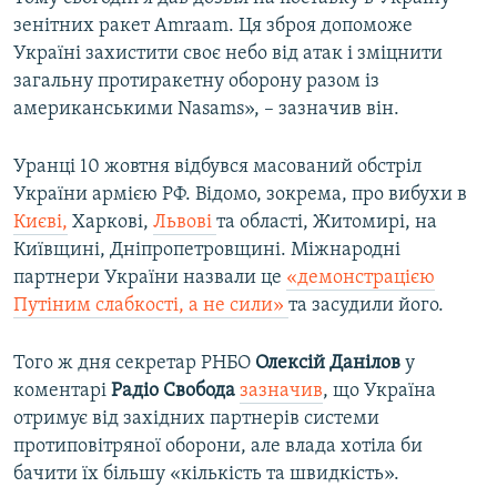
зенітних ракет Amraam. Ця зброя допоможе
Україні захистити своє небо від атак і зміцнити
загальну протиракетну оборону разом із
американськими Nasams», – зазначив він.
Уранці 10 жовтня відбувся масований обстріл
України армією РФ. Відомо, зокрема, про вибухи в
Києві,
Харкові,
Львові
та області, Житомирі, на
Київщині, Дніпропетровщині. Міжнародні
партнери України назвали це
«демонстрацією
Путіним слабкості, а не сили»
та засудили його.
Того ж дня секретар РНБО
Олексій Данілов
у
коментарі
Радіо Свобода
зазначив
, що Україна
отримує від західних партнерів системи
протиповітряної оборони, але влада хотіла би
бачити їх більшу «кількість та швидкість».