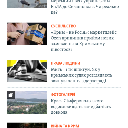
морський шлях українським
БпЛА до Севастополя. Чи реально
це?
СУСПІЛЬСТВО
«Крим – не Росія»: маркетплейс
Ozon припинив прийом нових
замовлень на Кримському
півострові
ПРАВА ЛЮДИНИ
Мить – і ти шпигун. Як у
кримських судах розглядають
звинувачення в держзраді
ФОТОГАЛЕРЕЇ
Краса Сімферопольського
водосховища та занедбаність
довкола
ВІЙНА ТА КРИМ