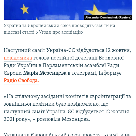
ВІДЕОУРОКИ «ELIFBE»
Русский
СВІДЧЕННЯ ОКУПАЦІЇ
Qırımtatar
Україна та Європейський союз проводять саміти на
УКРАЇНСЬКА ПРОБЛЕМА КРИМУ
підставі статті 5 Угоди про асоціацію
ДОЛУЧАЙСЯ!
ІНФОГРАФІКА
Наступний саміт Україна-ЄС відбудеться 12 жовтня,
повідомила
голова постійної делегації Верховної
Ради України в Парламентській асамблеї Ради
Усі сайти RFE/RL
Європи
Марія Мезенцева
в телеграмі, інформує
Радіо Свобода.
«На спільному засіданні комітетів євроінтеграції та
зовнішньої політики було повідомлено, що
наступний саміт Україна-ЄС відбудеться 12 жовтня
2021 року», – розповіла Мезенцева.
Україна та Європейський союз проводять саміти на