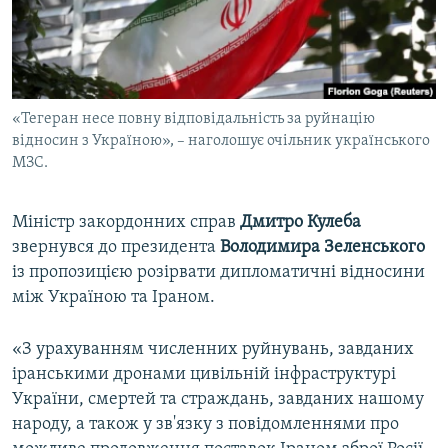
ВІДЕОУРОКИ «ELIFBE»
Русский
СВІДЧЕННЯ ОКУПАЦІЇ
Qırımtatar
УКРАЇНСЬКА ПРОБЛЕМА КРИМУ
«Тегеран несе повну відповідальність за руйнацію
ДОЛУЧАЙСЯ!
ІНФОГРАФІКА
відносин з Україною», – наголошує очільник українського
МЗС.
Усі сайти RFE/RL
Міністр закордонних справ
Дмитро Кулеба
звернувся до президента
Володимира Зеленського
із пропозицією розірвати дипломатичні відносини
між Україною та Іраном.
«З урахуванням численних руйнувань, завданих
іранськими дронами цивільній інфраструктурі
України, смертей та страждань, завданих нашому
народу, а також у зв'язку з повідомленнями про