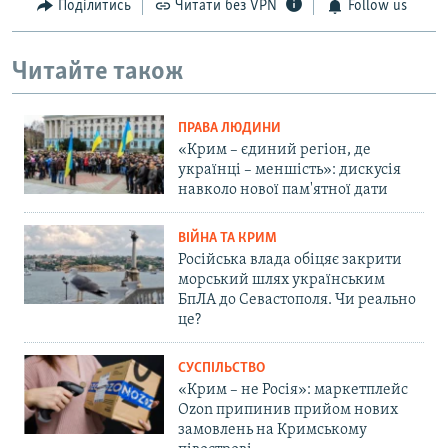
Поділитись
Читати без VPN
Follow us
Читайте також
ПРАВА ЛЮДИНИ
«Крим – єдиний регіон, де
українці – меншість»: дискусія
навколо нової пам'ятної дати
ВІЙНА ТА КРИМ
Російська влада обіцяє закрити
морський шлях українським
БпЛА до Севастополя. Чи реально
це?
СУСПІЛЬСТВО
«Крим – не Росія»: маркетплейс
Ozon припинив прийом нових
замовлень на Кримському