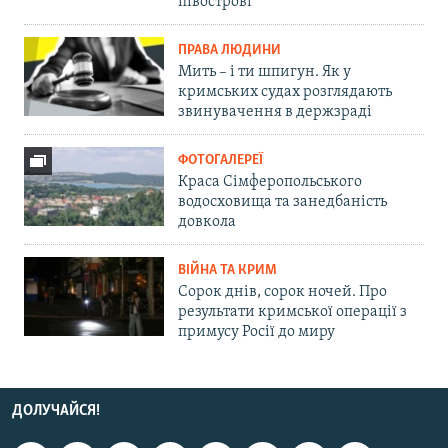
півострові
ПРАВА ЛЮДИНИ
Мить – і ти шпигун. Як у
кримських судах розглядають
звинувачення в держзраді
ФОТОГАЛЕРЕЇ
Краса Сімферопольського
водосховища та занедбаність
довкола
ВІЙНА ТА КРИМ
Сорок днів, сорок ночей. Про
результати кримської операції з
примусу Росії до миру
ДОЛУЧАЙСЯ!