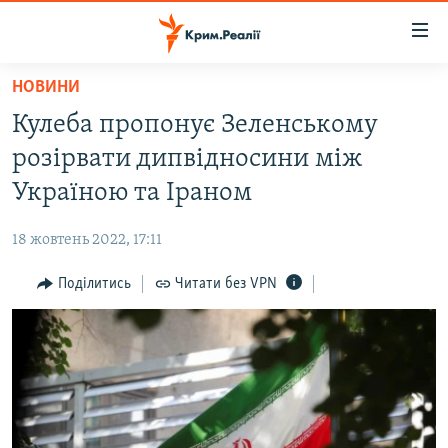
Доступність
посилання
Перейти
НОВИНИ
до
НОВИНИ
Кулеба пропонує Зеленському
основного
ВОДА.КРИМ
матеріалу
розірвати дипвідносини між
ВІДЕО ТА ФОТО
Перейти
Україною та Іраном
до
ПОЛІТИКА
основної
18 жовтень 2022, 17:11
БЛОГИ
навігації
Перейти
Поділитись
Читати без VPN
ПОГЛЯД
до
ІНТЕРВ'Ю
пошуку
ВСЕ ЗА ДЕНЬ
СПЕЦПРОЕКТИ
ЯК ОБІЙТИ БЛОКУВАННЯ
ДЕПОРТАЦІЯ