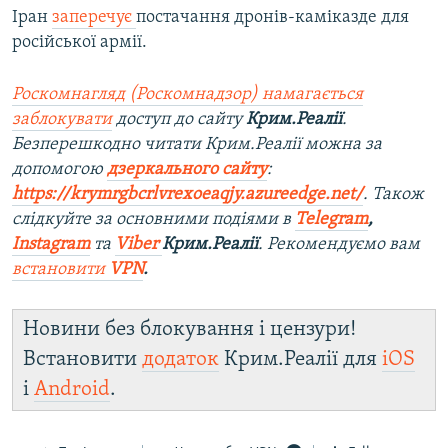
Іран
заперечує
постачання дронів-каміказде для
російської армії.
Роскомнагляд (Роскомнадзор) намагається
заблокувати
доступ до сайту
Крим.Реалії
.
Безперешкодно читати Крим.Реалії можна за
допомогою
дзеркального сайту
:
https://krymrgbcrlvrexoeaqjy.azureedge.net/
. Також
слідкуйте за основними подіями в
Telegram
,
Instagram
та
Viber
Крим.Реалії
. Рекомендуємо вам
встановити
VPN
.
Новини без блокування і цензури!
Встановити
додаток
Крим.Реалії для
iOS
і
Android
.