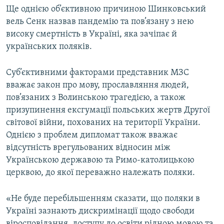
Ще однією об’єктивною причиною Шинковський
вель Сенк назвав пандемію та пов’язану з нею
високу смертність в Україні, яка зачіпає й
українських поляків.
Суб’єктивними факторами представник МЗС
вважає закон про мову, прославляння людей,
пов’язаних з Волинською трагедією, а також
призупинення ексгумації польських жертв Другої
світової війни, похованих на території України.
Однією з проблем дипломат також вважає
відсутність врегульованих відносин між
Українською державою та Римо-католицькою
церквою, до якої переважно належать поляки.
«Не буде перебільшенням сказати, що поляки в
Україні зазнають дискримінації щодо свободи
віросповідання, доступу до освіти рідною мовою та