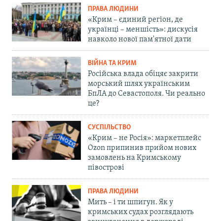
ПРАВА ЛЮДИНИ
«Крим – єдиний регіон, де
українці – меншість»: дискусія
навколо нової пам'ятної дати
ВІЙНА ТА КРИМ
Російська влада обіцяє закрити
морський шлях українським
БпЛА до Севастополя. Чи реально
це?
СУСПІЛЬСТВО
«Крим – не Росія»: маркетплейс
Ozon припинив прийом нових
замовлень на Кримському
півострові
ПРАВА ЛЮДИНИ
Мить – і ти шпигун. Як у
кримських судах розглядають