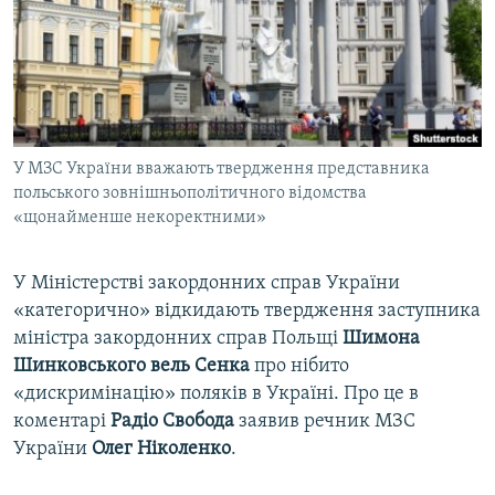
ВІДЕОУРОКИ «ELIFBE»
Русский
СВІДЧЕННЯ ОКУПАЦІЇ
Qırımtatar
УКРАЇНСЬКА ПРОБЛЕМА КРИМУ
ДОЛУЧАЙСЯ!
ІНФОГРАФІКА
У МЗС України вважають твердження представника
польського зовнішньополітичного відомства
«щонайменше некоректними»
Усі сайти RFE/RL
У Міністерстві закордонних справ України
«категорично» відкидають твердження заступника
міністра закордонних справ Польщі
Шимона
Шинковського вель Сенка
про нібито
«дискримінацію» поляків в Україні. Про це в
коментарі
Радіо Свобода
заявив речник МЗС
України
Олег Ніколенко
.