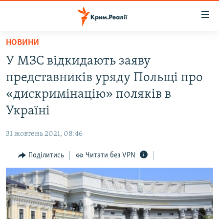
Доступність
посилання
Перейти
НОВИНИ
до
НОВИНИ
У МЗС відкидають заяву
основного
ВОДА.КРИМ
матеріалу
представників уряду Польщі про
ВІДЕО ТА ФОТО
Перейти
«дискримінацію» поляків в
до
ПОЛІТИКА
Україні
основної
БЛОГИ
навігації
31 жовтень 2021, 08:46
Перейти
ПОГЛЯД
до
Поділитись
Читати без VPN
ІНТЕРВ'Ю
пошуку
ВСЕ ЗА ДЕНЬ
СПЕЦПРОЕКТИ
ЯК ОБІЙТИ БЛОКУВАННЯ
ДЕПОРТАЦІЯ