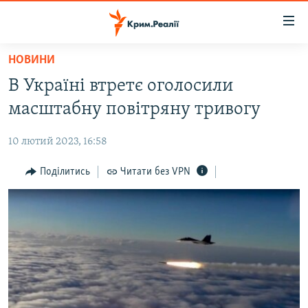
Доступність
посилання
Перейти
НОВИНИ
до
НОВИНИ
В Україні втретє оголосили
основного
ВОДА.КРИМ
матеріалу
масштабну повітряну тривогу
ВІДЕО ТА ФОТО
Перейти
до
10 лютий 2023, 16:58
ПОЛІТИКА
основної
БЛОГИ
Поділитись
Читати без VPN
навігації
Перейти
ПОГЛЯД
до
ІНТЕРВ'Ю
пошуку
ВСЕ ЗА ДЕНЬ
СПЕЦПРОЕКТИ
ЯК ОБІЙТИ БЛОКУВАННЯ
ДЕПОРТАЦІЯ