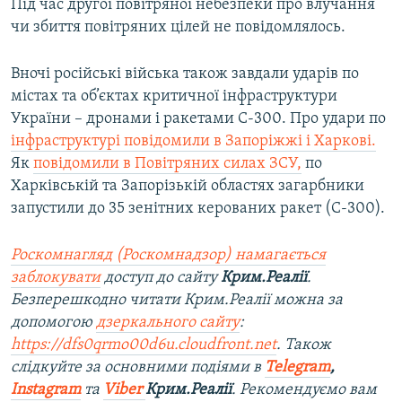
Під час другої повітряної небезпеки про влучання
чи збиття повітряних цілей не повідомлялось.
Вночі російські війська також завдали ударів по
містах та об’єктах критичної інфраструктури
України – дронами і ракетами С-300. Про удари по
інфраструктурі повідомили в Запоріжжі і Харкові.
Як
повідомили в Повітряних силах ЗСУ,
по
Харківській та Запорізькій областях загарбники
запустили до 35 зенітних керованих ракет (С-300).
Роскомнагляд (Роскомнадзор) намагається
заблокувати
доступ до сайту
Крим.Реалії
.
Безперешкодно читати Крим.Реалії можна за
допомогою
дзеркального сайту
:
https://dfs0qrmo00d6u.cloudfront.net
. Також
слідкуйте за основними подіями в
Telegram
,
Instagram
та
Viber
Крим.Реалії
. Ре
комендуємо вам