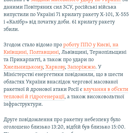
даними Повітряних сил ЗСУ, російські війська
випустили по Україні 71 крилату ракету Х-101, Х-555
і «Калібр» від початку доби. 61 крилату ракету
збили.
Згодом стало відомо про
роботу ППО у Києві, на
Київщині, Полтавщині
, Львівщині, Тернопільщині
та Прикарпатті, а також про удари по
Хмельницькому
,
Харкову
,
Запоріжжю
. У
Міністерстві енергетики повідомили, що в шести
областях України внаслідок чергової масованої
ракетної й дронової атаки Росії є
влучання в об’єкти
теплової й гідрогенерації
, а також високовольтної
інфраструктури.
Друге повідомлення про ракетну небезпеку було
оголошено близько 13:20, відбій був близько 15:00.