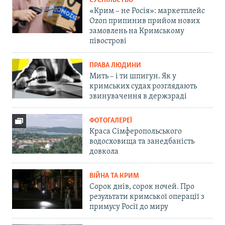
СУСПІЛЬСТВО
«Крим – не Росія»: маркетплейс
Ozon припинив прийом нових
замовлень на Кримському
півострові
ПРАВА ЛЮДИНИ
Мить – і ти шпигун. Як у
кримських судах розглядають
звинувачення в держзраді
ФОТОГАЛЕРЕЇ
Краса Сімферопольського
водосховища та занедбаність
довкола
ВІЙНА ТА КРИМ
Сорок днів, сорок ночей. Про
результати кримської операції з
примусу Росії до миру