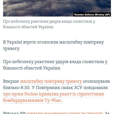
ВІДЕОУРОКИ «ELIFBE»
Русский
СВІДЧЕННЯ ОКУПАЦІЇ
Qırımtatar
Про небезпеку ракетних ударів влада сповістила у
УКРАЇНСЬКА ПРОБЛЕМА КРИМУ
більшості областей України
ДОЛУЧАЙСЯ!
ІНФОГРАФІКА
В Україні втретє оголосили масштабну повітряну
тривогу.
Усі сайти RFE/RL
Про небезпеку ракетних ударів влада сповістила у
більшості областей України.
Вперше
масштабну повітряну тривогу
оголошували
близько 8:30. У Повітряних силах ЗСУ повідомили
про пуски Росією крилатих ракет із стратегічних
бомбардувальників Ту-95мс
.
Війська РФ
завдали масованого удару по Україні.
За