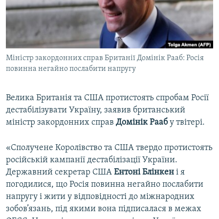
ВІДЕОУРОКИ «ELIFBE»
Русский
СВІДЧЕННЯ ОКУПАЦІЇ
Qırımtatar
УКРАЇНСЬКА ПРОБЛЕМА КРИМУ
Міністр закордонних справ Британії Домінік Рааб: Росія
ДОЛУЧАЙСЯ!
ІНФОГРАФІКА
повинна негайно послабити напругу
Велика Британія та США протистоять спробам Росії
Усі сайти RFE/RL
дестабілізувати Україну, заявив британський
міністр закордонних справ
Домінік Рааб
у твітері.
«Сполучене Королівство та США твердо протистоять
російській кампанії дестабілізації України.
Державний секретар США
Ентоні Блінкен
і я
погодилися, що Росія повинна негайно послабити
напругу і жити у відповідності до міжнародних
зобов’язань, під якими вона підписалася в межах