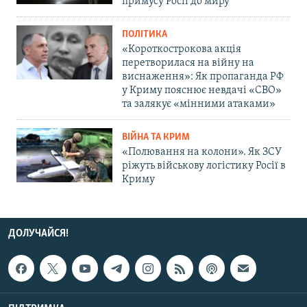
примусу Росії до миру
ПОЛІТИКА
«Короткострокова акція
перетворилася на війну на
виснаження»: Як пропаганда РФ
у Криму пояснює невдачі «СВО»
та залякує «мінними атаками»
ВІЙНА ТА КРИМ
«Полювання на колони». Як ЗСУ
ріжуть військову логістику Росії в
Криму
ДОЛУЧАЙСЯ!