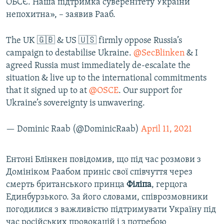
ОБСЄ. Наша підтримка суверенітету України
непохитна», – заявив Рааб.
The UK 🇬🇧 & US 🇺🇸 firmly oppose Russia’s
campaign to destabilise Ukraine.
@SecBlinken
& I
agreed Russia must immediately de-escalate the
situation & live up to the international commitments
that it signed up to at
@OSCE
. Our support for
Ukraine’s sovereignty is unwavering.
— Dominic Raab (@DominicRaab)
April 11, 2021
Ентоні Блінкен повідомив, що під час розмови з
Домініком Раабом приніс свої співчуття через
смерть британського принца
Філіпа
, герцога
Единбурзького. За його словами, співрозмовники
погодилися з важливістю підтримувати Україну під
час російських провокацій і з потребою