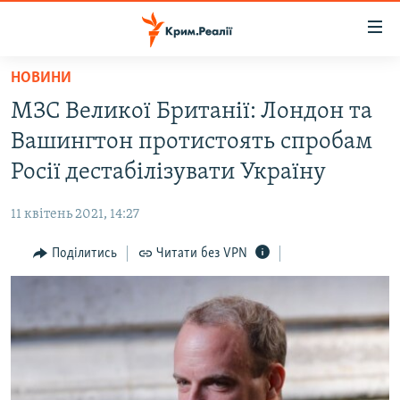
Доступність
посилання
Перейти
НОВИНИ
до
НОВИНИ
МЗС Великої Британії: Лондон та
основного
ВОДА.КРИМ
матеріалу
Вашингтон протистоять спробам
ВІДЕО ТА ФОТО
Перейти
Росії дестабілізувати Україну
до
ПОЛІТИКА
основної
11 квітень 2021, 14:27
БЛОГИ
навігації
Перейти
Поділитись
Читати без VPN
ПОГЛЯД
до
ІНТЕРВ'Ю
пошуку
ВСЕ ЗА ДЕНЬ
СПЕЦПРОЕКТИ
ЯК ОБІЙТИ БЛОКУВАННЯ
ДЕПОРТАЦІЯ