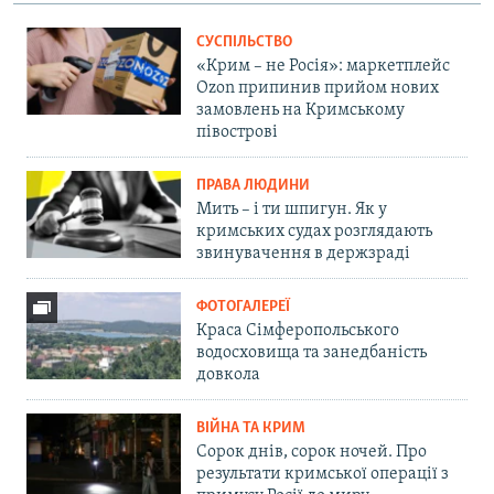
СУСПІЛЬСТВО
«Крим – не Росія»: маркетплейс
Ozon припинив прийом нових
замовлень на Кримському
півострові
ПРАВА ЛЮДИНИ
Мить – і ти шпигун. Як у
кримських судах розглядають
звинувачення в держзраді
ФОТОГАЛЕРЕЇ
Краса Сімферопольського
водосховища та занедбаність
довкола
ВІЙНА ТА КРИМ
Сорок днів, сорок ночей. Про
результати кримської операції з