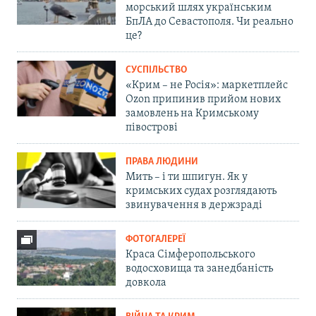
морський шлях українським
БпЛА до Севастополя. Чи реально
це?
СУСПІЛЬСТВО
«Крим – не Росія»: маркетплейс
Ozon припинив прийом нових
замовлень на Кримському
півострові
ПРАВА ЛЮДИНИ
Мить – і ти шпигун. Як у
кримських судах розглядають
звинувачення в держзраді
ФОТОГАЛЕРЕЇ
Краса Сімферопольського
водосховища та занедбаність
довкола