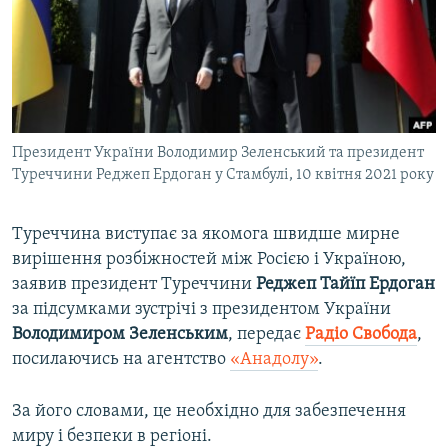
ВІДЕОУРОКИ «ELIFBE»
Русский
СВІДЧЕННЯ ОКУПАЦІЇ
Qırımtatar
УКРАЇНСЬКА ПРОБЛЕМА КРИМУ
ДОЛУЧАЙСЯ!
ІНФОГРАФІКА
Президент України Володимир Зеленський та президент
Туреччини Реджеп Ердоган у Стамбулі, 10 квітня 2021 року
Усі сайти RFE/RL
Туреччина виступає за якомога швидше мирне
вирішення розбіжностей між Росією і Україною,
заявив президент Туреччини
Реджеп Тайїп Ердоган
за підсумками зустрічі з президентом України
Володимиром Зеленським
, передає
Радіо Свобода
,
посилаючись на агентство
«Анадолу»
.
За його словами, це необхідно для забезпечення
миру і безпеки в регіоні.