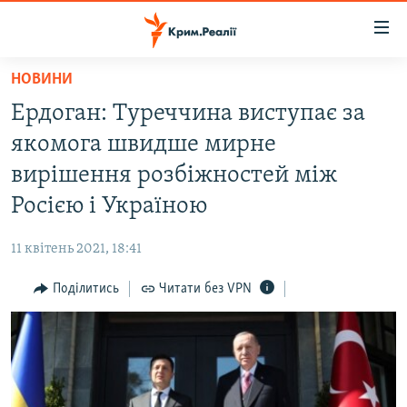
Доступність
посилання
Перейти
НОВИНИ
до
НОВИНИ
Ердоган: Туреччина виступає за
основного
ВОДА.КРИМ
матеріалу
якомога швидше мирне
ВІДЕО ТА ФОТО
Перейти
вирішення розбіжностей між
до
ПОЛІТИКА
Росією і Україною
основної
БЛОГИ
навігації
11 квітень 2021, 18:41
Перейти
ПОГЛЯД
до
Поділитись
Читати без VPN
ІНТЕРВ'Ю
пошуку
ВСЕ ЗА ДЕНЬ
СПЕЦПРОЕКТИ
ЯК ОБІЙТИ БЛОКУВАННЯ
ДЕПОРТАЦІЯ