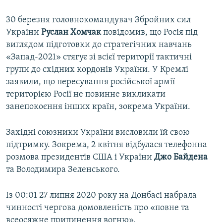
30 березня головнокомандувач Збройних сил
України
Руслан Хомчак
повідомив, що Росія під
виглядом підготовки до стратегічних навчань
«Запад-2021» стягує зі всієї території тактичні
групи до східних кордонів України. У Кремлі
заявили, що пересування російської армії
територією Росії не повинне викликати
занепокоєння інших країн, зокрема України.
Західні союзники України висловили їй свою
підтримку. Зокрема, 2 квітня відбулася телефонна
розмова президентів США і України
Джо Байдена
та Володимира Зеленського.
Із 00:01 27 липня 2020 року на Донбасі набрала
чинності чергова домовленість про «повне та
всеосяжне припинення вогню».