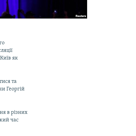
го
ляції
Київ як
тися та
ни Георгій
ня в різних
який час