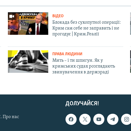
ВІДЕО
Блокада без сухопутної операції:
Крим сам себе не заправить і не
прогодує | Крим.Реалії
ПРАВА ЛЮДИНИ
Мить – і ти шпигун. Як у
кримських судах розглядають
звинувачення в держзраді
ДОЛУЧАЙСЯ!
. Про нас