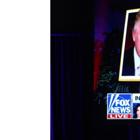
ВІДЕОУРОКИ «ELIFBE»
СВІДЧЕННЯ ОКУПАЦІЇ
УКРАЇНСЬКА ПРОБЛЕМА КРИМУ
ІНФОГРАФІКА