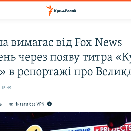
на вимагає від Fox News
нь через появу титра «Ky
a» в репортажі про Велик
 15:49
ь
Читати без VPN