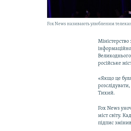
Fox News називають улюбленим телека
Міністерство
інформаційног
Великоднього
російське міс
«Якщо це була
розслідувати,
Тихий.
Fox News уноч
міст світу. К
підпис змінивс