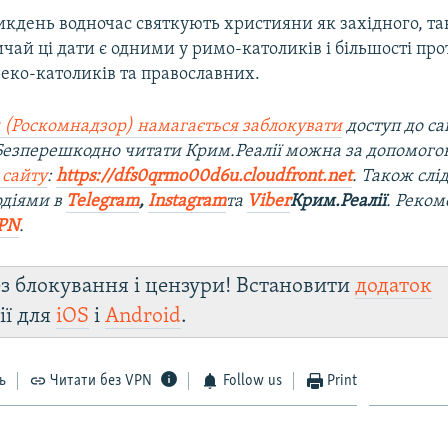
икдень водночас святкують християни як західного, так
ичай ці дати є одними у римо-католиків і більшості про
еко-католиків та православних.
 (Роскомнадзор) намагається заблокувати
доступ до са
 Безперешкодно читати Крим.Реалії можна за допомог
 сайту
:
https://dfs0qrmo00d6u.cloudfront.net
. Також слі
одіями в
Telegram
,
Instagram
та
Viber
Крим.Реалії
. Реко
PN
.
з блокування і цензури! Встановити
додаток
ії для
iOS
і
Android
.
ь
Читати без VPN
Follow us
Print