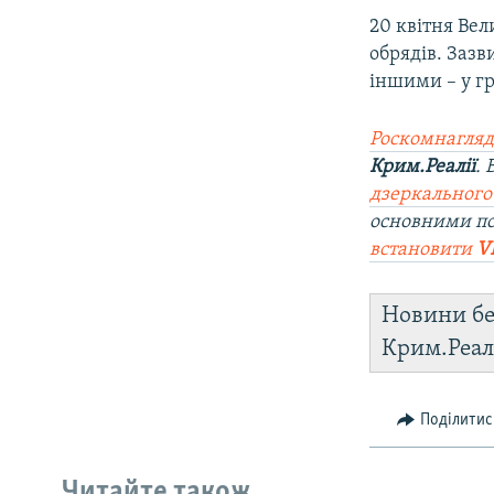
20 квітня Вел
обрядів. Зазв
іншими – у гр
Роскомнагляд
Крим.Реалії
.
дзеркального
основними п
встановити
V
Новини бе
Крим.Реал
Поділитис
Читайте також