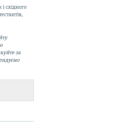
 і східного
тестантів,
йту
ою
дкуйте за
мендуємо