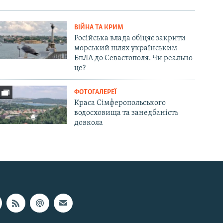
ВІЙНА ТА КРИМ
Російська влада обіцяє закрити
морський шлях українським
БпЛА до Севастополя. Чи реально
це?
ФОТОГАЛЕРЕЇ
Краса Сімферопольського
водосховища та занедбаність
довкола