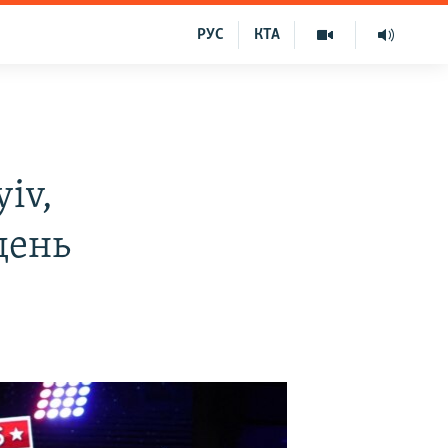
РУС
КТА
iv,
день