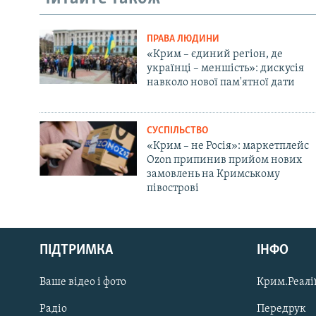
ПРАВА ЛЮДИНИ
«Крим – єдиний регіон, де
українці – меншість»: дискусія
навколо нової пам'ятної дати
СУСПІЛЬСТВО
«Крим – не Росія»: маркетплейс
Ozon припинив прийом нових
замовлень на Кримському
півострові
Русский
ПІДТРИМКА
ІНФО
Qırımtatar
Ваше відео і фото
Крим.Реалії
ДОЛУЧАЙСЯ!
Радіо
Передрук