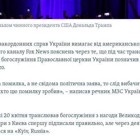
налом чинного президента США Дональда Трампа
 закордонних справ України вимагає від американсько
о каналу Fox News пояснень через те, що під час транс
 богослужіння Православної церкви України позначив 
то.
 помилка, а не свідома політична заява, то слід вибачи
 хто цю помилку зробив», – написав речник МЗС Украї
і 20 квітня транслював богослужіння з нагоди Великод
адри з Києва спершу підписали правильно, але через де
я на «Kyiv, Russia».