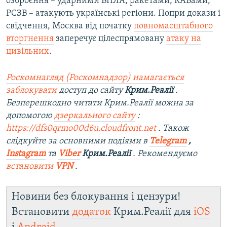
озброєння – ударними БПЛА, ракетами, КАБами,
РСЗВ – атакують українські регіони. Попри докази і
свідчення, Москва від початку
повномасштабного
вторгнення
заперечує цілеспрямовану
атаку на
цивільних
.
Роскомнагляд (Роскомнадзор) намагається
заблокувати
доступ до сайту
Крим.Реалії
.
Безперешкодно читати Крим.Реалії можна за
допомогою
дзеркального сайту
:
https://dfs0qrmo00d6u.cloudfront.net
. Також
слідкуйте за основними подіями в
Telegram
,
Instagram
та
Viber
Крим.Реалії
. Рекомендуємо
встановити
VPN
.
Новини без блокування і цензури!
Встановити
додаток
Крим.Реалії для
iOS