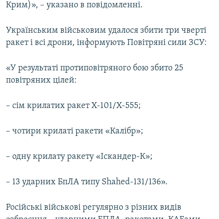
Крим)», – указано в повідомленні.
Українським військовим удалося збити три чверті
ракет і всі дрони, інформують Повітряні сили ЗСУ:
«У результаті протиповітряного бою збито 25
повітряних цілей:
– сім крилатих ракет Х-101/Х-555;
– чотири крилаті ракети «Калібр»;
– одну крилату ракету «Іскандер-К»;
– 13 ударних БпЛА типу Shahed-131/136».
Російські військові регулярно з різних видів