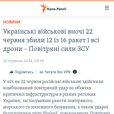
Доступність
посилання
Перейти
НОВИНИ
до
НОВИНИ
Українські військові вночі 22
основного
ВОДА.КРИМ
матеріалу
червня збили 12 із 16 ракет і всі
ВІДЕО ТА ФОТО
Перейти
дрони – Повітряні сили ЗСУ
до
ПОЛІТИКА
основної
22 червень 2024, 09:30
БЛОГИ
навігації
Перейти
Поділитись
Читати без VPN
ПОГЛЯД
до
У ніч на 22 червня російські військові здійснили
ІНТЕРВ'Ю
пошуку
комбінований повітряний удар по об’єктах
ВСЕ ЗА ДЕНЬ
критичної інфраструктури в різних регіонах
СПЕЦПРОЕКТИ
України, застосувавши ракети повітряного,
морського та наземного базування, а також ударні
ЯК ОБІЙТИ БЛОКУВАННЯ
ДЕПОРТАЦІЯ
безпілотники типу Shahed, повідомляють Повітряні