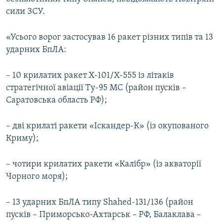
ВІДЕОУРОКИ «ELIFBE»
сили ЗСУ.
Русский
СВІДЧЕННЯ ОКУПАЦІЇ
Qırımtatar
«Усього ворог застосував 16 ракет різних типів та 13
УКРАЇНСЬКА ПРОБЛЕМА КРИМУ
ударних БпЛА:
ДОЛУЧАЙСЯ!
ІНФОГРАФІКА
– 10 крилатих ракет Х-101/Х-555 із літаків
стратегічної авіації Ту-95 МС (район пусків –
Саратовська область РФ);
Усі сайти RFE/RL
– дві крилаті ракети «Іскандер-К» (із окупованого
Криму);
– чотири крилатих ракети «Калібр» (із акваторії
Чорного моря);
– 13 ударних БпЛА типу Shahed-131/136 (район
пусків – Приморсько-Ахтарськ – РФ, Балаклава –