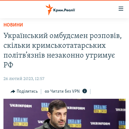
Доступність
посилання
Перейти
НОВИНИ
до
НОВИНИ
Український омбудсмен розповів,
основного
ВОДА.КРИМ
матеріалу
скільки кримськотатарських
ВІДЕО ТА ФОТО
Перейти
політв’язнів незаконно утримує
до
ПОЛІТИКА
РФ
основної
БЛОГИ
навігації
26 лютий 2023, 12:57
Перейти
ПОГЛЯД
до
Поділитись
Читати без VPN
ІНТЕРВ'Ю
пошуку
ВСЕ ЗА ДЕНЬ
СПЕЦПРОЕКТИ
ЯК ОБІЙТИ БЛОКУВАННЯ
ДЕПОРТАЦІЯ