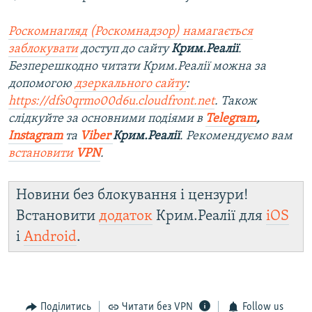
Роскомнагляд (Роскомнадзор) намагається
заблокувати
доступ до сайту
Крим.Реалії
.
Безперешкодно читати Крим.Реалії можна за
допомогою
дзеркального сайту
:
https://dfs0qrmo00d6u.cloudfront.net
. Також
слідкуйте за основними подіями в
Telegram
,
Instagram
та
Viber
Крим.Реалії
. Ре
комендуємо вам
встановити
VPN
.
Новини без блокування і цензури!
Встановити
додаток
Крим.Реалії для
iOS
і
Android
.
Поділитись
Читати без VPN
Follow us