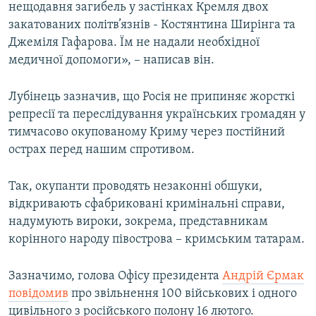
нещодавня загибель у застінках Кремля двох
закатованих політв’язнів - Костянтина Ширінга та
Джеміля Гафарова. Їм не надали необхідної
медичної допомоги», – написав він.
Лубінець зазначив, що Росія не припиняє жорсткі
репресії та переслідування українських громадян у
тимчасово окупованому Криму через постійний
острах перед нашим спротивом.
Так, окупанти проводять незаконні обшуки,
відкривають сфабриковані кримінальні справи,
надумують вироки, зокрема, представникам
корінного народу півострова – кримським татарам.
Зазначимо, голова Офісу президента
Андрій Єрмак
повідомив
про звільнення 100 військових і одного
цивільного з російського полону 16 лютого.