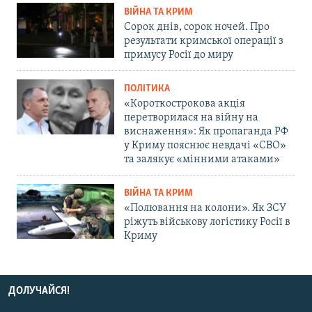
ВІЙНА ТА КРИМ
Сорок днів, сорок ночей. Про
результати кримської операції з
примусу Росії до миру
ПОЛІТИКА
«Короткострокова акція
перетворилася на війну на
виснаження»: Як пропаганда РФ
у Криму пояснює невдачі «СВО»
та залякує «мінними атаками»
ВІЙНА ТА КРИМ
«Полювання на колони». Як ЗСУ
ріжуть військову логістику Росії в
Криму
ДОЛУЧАЙСЯ!