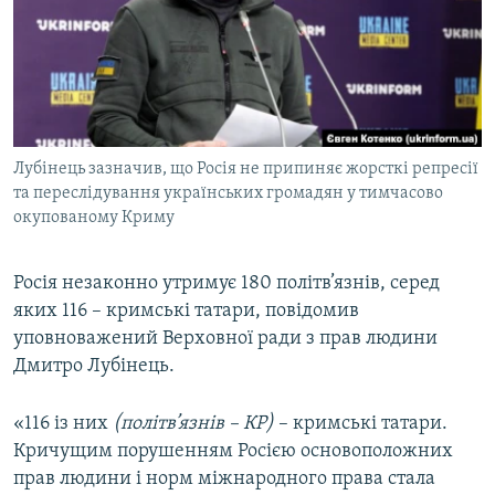
ВІДЕОУРОКИ «ELIFBE»
Русский
СВІДЧЕННЯ ОКУПАЦІЇ
Qırımtatar
УКРАЇНСЬКА ПРОБЛЕМА КРИМУ
ДОЛУЧАЙСЯ!
ІНФОГРАФІКА
Лубінець зазначив, що Росія не припиняє жорсткі репресії
та переслідування українських громадян у тимчасово
окупованому Криму
Усі сайти RFE/RL
Росія незаконно утримує 180 політв’язнів, серед
яких 116 – кримські татари, повідомив
уповноважений Верховної ради з прав людини
Дмитро Лубінець.
«116 із них
(політв’язнів – КР)
– кримські татари.
Кричущим порушенням Росією основоположних
прав людини і норм міжнародного права стала