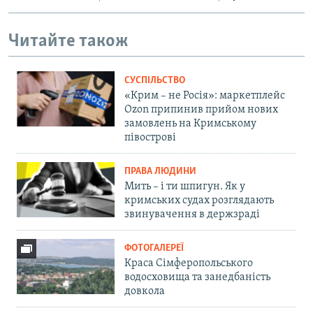
Читайте також
СУСПІЛЬСТВО
«Крим – не Росія»: маркетплейс
Ozon припинив прийом нових
замовлень на Кримському
півострові
ПРАВА ЛЮДИНИ
Мить – і ти шпигун. Як у
кримських судах розглядають
звинувачення в держзраді
ФОТОГАЛЕРЕЇ
Краса Сімферопольського
водосховища та занедбаність
довкола