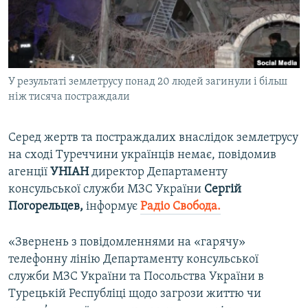
ВІДЕОУРОКИ «ELIFBE»
Русский
СВІДЧЕННЯ ОКУПАЦІЇ
Qırımtatar
УКРАЇНСЬКА ПРОБЛЕМА КРИМУ
У результаті землетрусу понад 20 людей загинули і більш
ДОЛУЧАЙСЯ!
ІНФОГРАФІКА
ніж тисяча постраждали
Серед жертв та постраждалих внаслідок землетрусу
Усі сайти RFE/RL
на сході Туреччини українців немає, повідомив
агенції
УНІАН
директор Департаменту
консульської служби МЗС України
Сергій
Погорельцев,
інформує
Радіо Свобода.
«Звернень з повідомленнями на «гарячу»
телефонну лінію Департаменту консульської
служби МЗС України та Посольства України в
Турецькій Республіці щодо загрози життю чи