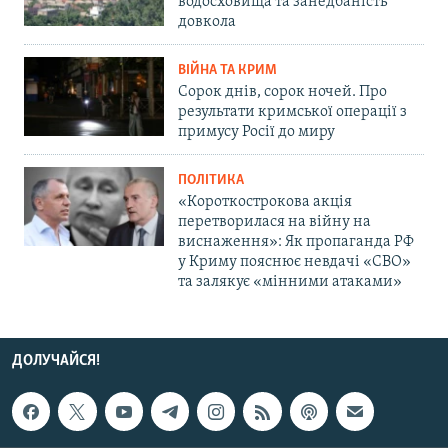
водосховища та занедбаність
довкола
ВІЙНА ТА КРИМ
Сорок днів, сорок ночей. Про
результати кримської операції з
примусу Росії до миру
ПОЛІТИКА
«Короткострокова акція
перетворилася на війну на
виснаження»: Як пропаганда РФ
у Криму пояснює невдачі «СВО»
та залякує «мінними атаками»
ДОЛУЧАЙСЯ!