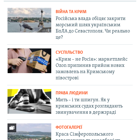
ВІЙНА ТА КРИМ
Російська влада обіцяє закрити
морський шлях українським
БпЛА до Севастополя. Чи реально
це?
СУСПІЛЬСТВО
«Крим – не Росія»: маркетплейс
Ozon припинив прийом нових
замовлень на Кримському
півострові
ПРАВА ЛЮДИНИ
Мить – і ти шпигун. Як у
кримських судах розглядають
звинувачення в держзраді
ФОТОГАЛЕРЕЇ
Краса Сімферопольського