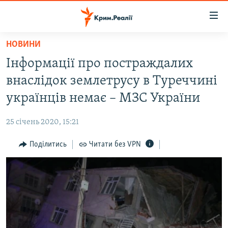
Доступність
посилання
Перейти
НОВИНИ
до
НОВИНИ
Інформації про постраждалих
основного
ВОДА.КРИМ
матеріалу
внаслідок землетрусу в Туреччині
ВІДЕО ТА ФОТО
Перейти
українців немає – МЗС України
до
ПОЛІТИКА
основної
25 січень 2020, 15:21
БЛОГИ
навігації
Перейти
Поділитись
Читати без VPN
ПОГЛЯД
до
ІНТЕРВ'Ю
пошуку
ВСЕ ЗА ДЕНЬ
СПЕЦПРОЕКТИ
ЯК ОБІЙТИ БЛОКУВАННЯ
ДЕПОРТАЦІЯ