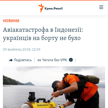
Доступність
посилання
Перейти
НОВИНИ
до
НОВИНИ
Авіакатастрофа в Індонезії:
основного
ВОДА.КРИМ
матеріалу
українців на борту не було
ВІДЕО ТА ФОТО
Перейти
до
29 жовтень 2018, 12:59
ПОЛІТИКА
основної
БЛОГИ
Поділитись
Читати без VPN
навігації
Перейти
ПОГЛЯД
до
ІНТЕРВ'Ю
пошуку
ВСЕ ЗА ДЕНЬ
СПЕЦПРОЕКТИ
ЯК ОБІЙТИ БЛОКУВАННЯ
ДЕПОРТАЦІЯ