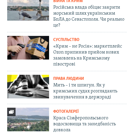
ВІЙНА ТА КРИМ
Російська влада обіцяє закрити
морський шлях українським
БпЛА до Севастополя. Чи реально
це?
СУСПІЛЬСТВО
«Крим – не Росія»: маркетплейс
Ozon припинив прийом нових
замовлень на Кримському
півострові
ПРАВА ЛЮДИНИ
Мить – і ти шпигун. Як у
кримських судах розглядають
звинувачення в держзраді
ФОТОГАЛЕРЕЇ
Краса Сімферопольського
водосховища та занедбаність
довкола