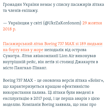
Громадян України немає у списку пасажирів літака
та членів екіпажу.
— Українцям у світі (@UkrZaKordonom)
29 жовтня
2018 р.
Пасажирський літак Boeing 737 MAX зі 189 людьми
на борту впав у море
неподалік від острова
Суматра. Літак авіакомпанії Lion Air виконував
внутрішній рейс, він летів зі столиці Джакарти в
місто Пангкал-Пінанг.
Boeing 737 MAX – це оновлена версія літака «Боїнг»,
що характеризується кращою ефективністю
використання палива. Ці літаки були введені в
експлуатацію в 2017 році, і це перша аварія з цією
моделлю. Компанія Boeing заявила, що знає про