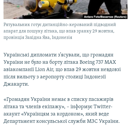
ВІДЕОУРОКИ «ELIFBE»
Русский
СВІДЧЕННЯ ОКУПАЦІЇ
Qırımtatar
Рятувальник готує дитанційно-керований підводний
УКРАЇНСЬКА ПРОБЛЕМА КРИМУ
апарат для пошуку літака, що впав зранку 29 жовтня,
ДОЛУЧАЙСЯ!
ІНФОГРАФІКА
провінція Західна Ява, Індонезія
Українські дипломати з’ясували, що громадян
України не було на борту літака Boeing 737 MAX
Усі сайти RFE/RL
авіакомпанії Lion Air, що впав 29 жовтня невдовзі
після вильоту з аеропорту столиці Індонезії
Джакарти.
«Громадян України немає в списку пасажирів
літака та членів екіпажу», – інформує Twitter-
акаунт «Українцям за кордоном», який веде
Департамент консульської служби МЗС України.