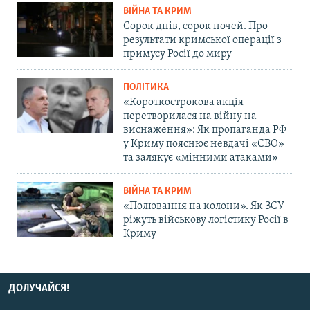
ВІЙНА ТА КРИМ
Сорок днів, сорок ночей. Про
результати кримської операції з
примусу Росії до миру
ПОЛІТИКА
«Короткострокова акція
перетворилася на війну на
виснаження»: Як пропаганда РФ
у Криму пояснює невдачі «СВО»
та залякує «мінними атаками»
ВІЙНА ТА КРИМ
«Полювання на колони». Як ЗСУ
ріжуть військову логістику Росії в
Криму
ДОЛУЧАЙСЯ!