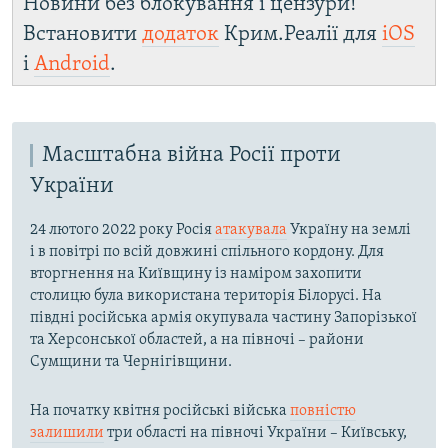
Новини без блокування і цензури!
Встановити
додаток
Крим.Реалії для
iOS
і
Android
.
Масштабна війна Росії проти
України
24 лютого 2022 року Росія
атакувала
Україну на землі
і в повітрі по всій довжині спільного кордону. Для
вторгнення на Київщину із наміром захопити
столицю була використана територія Білорусі. На
півдні російська армія окупувала частину Запорізької
та Херсонської областей, а на півночі – райони
Сумщини та Чернігівщини.
На початку квітня російські війська
повністю
залишили
три області на півночі України – Київську,