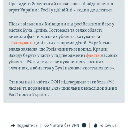
Президент Зеленський сказав, що співвідношення
втрат України і Росії у цій війні – «один до десяти».
Після звільнення Київщини від російських військ у
містах Буча, Ірпінь, Гостомель та селах області
виявили факти масових убивств, катувань та
зґвалтувань
цивільних, зокрема дітей. Українська
влада заявила, що Росія чинить геноцид. Країни
Заходу беруть участь у підтвердженні
фактів
масових
убивств. РФ відкидає звинувачення у воєнних
злочинах, а вбивства у Бучі називає «постановкою».
Станом на 10 квітня ООН підтвердила загибель 1793
людей та поранення 2439 цивільних внаслідок війни
Росії проти Україні.
Поділитись
Читати без VPN
Follow us