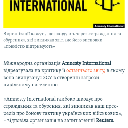
ВІДЕОУРОКИ «ELIFBE»
Русский
СВІДЧЕННЯ ОКУПАЦІЇ
Qırımtatar
УКРАЇНСЬКА ПРОБЛЕМА КРИМУ
В організації кажуть, що шкодують через «страждання та
ДОЛУЧАЙСЯ!
ІНФОГРАФІКА
обурення», які викликав звіт, але його висновки
«повністю підтримують»
Усі сайти RFE/RL
Міжнародна організація
Amnesty International
відреагувала на критику її
останнього звіту,
в якому
вона звинувачує ЗСУ в створенні загрози
цивільному населенню.
«Amnesty International глибоко шкодує про
страждання та обурення, які викликав наш прес-
реліз про бойову тактику українських військових»,
– відповіла організація на запит агенції
Reuters
.