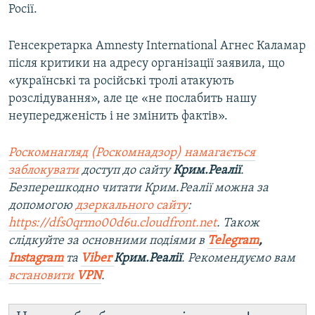
Росії.
Генсекретарка Amnesty International Агнес Каламар
після критики на адресу організації заявила, що
«українські та російські тролі атакують
розслідування», але це «не послабить нашу
неупередженість і не змінить фактів».
Роскомнагляд (Роскомнадзор) намагається
заблокувати
доступ до сайту
Крим.Реалії
.
Безперешкодно читати Крим.Реалії можна за
допомогою
дзеркального сайту
:
https://dfs0qrmo00d6u.cloudfront.net
. Також
слідкуйте за основними подіями в
Telegram
,
Instagram
та
Viber
Крим.Реалії
. Рекомендуємо вам
встановити
VPN
.