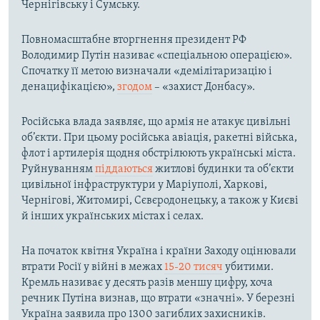
Чернігівську і Сумську.
Повномасштабне вторгнення президент РФ
Володимир Путін називає «спеціальною операцією».
Спочатку її метою визначали «демілітаризацію і
денацифікацією»,
згодом
– «захист Донбасу».
Російська влада заявляє, що армія не атакує цивільні
об’єкти. При цьому російська авіація, ракетні війська,
флот і артилерія щодня обстрілюють українські міста.
Руйнуванням
піддаються
житлові будинки та об’єкти
цивільної інфраструктури у Маріуполі, Харкові,
Чернігові, Житомирі, Сєвєродонецьку, а також у Києві
й інших українських містах і селах.
На початок квітня Україна і країни Заходу оцінювали
втрати Росії у війні в межах
15-20 тисяч
убитими.
Кремль називає у десять разів меншу цифру, хоча
речник Путіна визнав, що втрати «значні». У березні
Україна заявила про 1300 загиблих захисників.