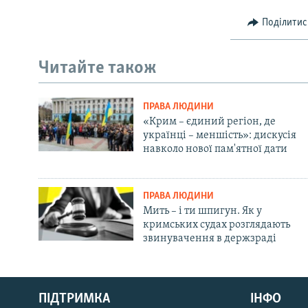
Поділитис
Читайте також
ПРАВА ЛЮДИНИ
«Крим – єдиний регіон, де
українці – меншість»: дискусія
навколо нової пам'ятної дати
ПРАВА ЛЮДИНИ
Мить – і ти шпигун. Як у
кримських судах розглядають
звинувачення в держзраді
Русский
ПІДТРИМКА
ІНФО
Qırımtatar