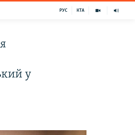
РУС
КТА
ся
ький у