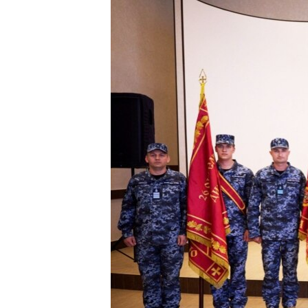
ВІДЕОУРОКИ «ELIFBE»
СВІДЧЕННЯ ОКУПАЦІЇ
УКРАЇНСЬКА ПРОБЛЕМА КРИМУ
ІНФОГРАФІКА