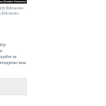
уту Військово-
 Військово-
йту
ою
дкуйте за
мендуємо вам