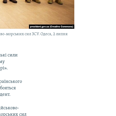
о-морських сил ЗСУ. Одеса, 2 липня
ькі сили
єму
рі».
раїнського
 бояться
дент.
ійськово-
морських сил