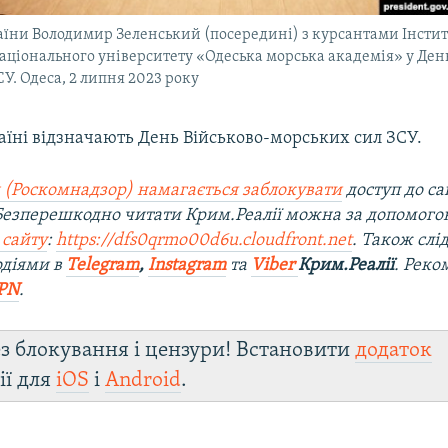
їни Володимир Зеленський (посередині) з курсантами Інстит
аціонального університету «Одеська морська академія» у День
У. Одеса, 2 липня 2023 року
аїні відзначають День Військово-морських сил ЗСУ.
 (Роскомнадзор) намагається заблокувати
доступ до са
 Безперешкодно читати Крим.Реалії можна за допомог
 сайту
:
https://dfs0qrmo00d6u.cloudfront.net
. Також слі
одіями в
Telegram
,
Instagram
та
Viber
Крим.Реалії
. Ре
ко
PN
.
з блокування і цензури! Встановити
додаток
ії для
iOS
і
Android
.