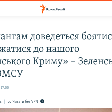
антам доведеться бояти
жатися до нашого
нського Криму» – Зеленс
 ВМСУ
 17:55
ь
Читати без VPN