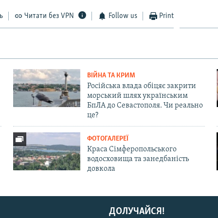
ь
Читати без VPN
Follow us
Print
ВІЙНА ТА КРИМ
Російська влада обіцяє закрити
морський шлях українським
БпЛА до Севастополя. Чи реально
це?
ФОТОГАЛЕРЕЇ
Краса Сімферопольського
водосховища та занедбаність
довкола
ДОЛУЧАЙСЯ!