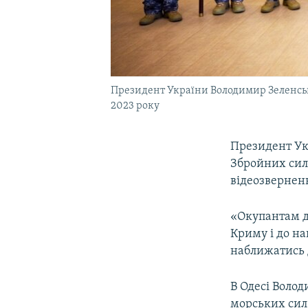
Президент України Володимир Зеленськи
2023 року
Президент Ук
Збройних сил
відеозвернен
«Окупантам д
Криму і до на
наближатись 
В Одесі Волод
морських сил,