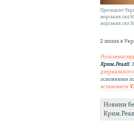
Президент Укра
морських сил Н
морських сил ЗС
2 липня в Укр
Роскомнагляд
Крим.Реалії
.
дзеркального
основними п
встановити
V
Новини бе
Крим.Реал