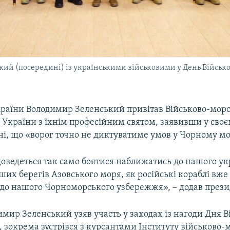
й (посередині) із українськими військовими у День Військов
раїни Володимир Зеленський привітав Військово-морс
 України з їхнім професійним святом, заявивши у сво
ні, що «ворог точно не диктуватиме умов у Чорному мо
оведеться так само боятися наближатись до нашого ук
ших берегів Азовського моря, як російські кораблі вже
до нашого Чорноморського узбережжя», – додав прези
имир Зеленський узяв участь у заходах із нагоди Дня В
 зокрема зустрівся з курсантами Інституту військово-