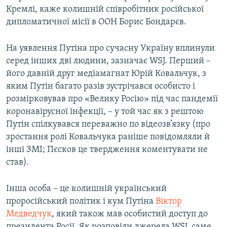
Кремлі, каже колишній співробітник російської
дипломатичної місії в ООН Борис Бондарєв.
На уявлення Путіна про сучасну Україну вплинули
серед інших дві людини, зазначає WSJ. Перший –
його давній друг медіамагнат Юрій Ковальчук, з
яким Путін багато разів зустрічався особисто і
розмірковував про «Велику Росію» під час пандемії
коронавірусної інфекції, – у той час як з рештою
Путін спілкувався переважно по відеозв’язку (про
зростання ролі Ковальчука раніше повідомляли й
інші ЗМІ; Пєсков це твердження коментувати не
став).
Інша особа – це колишній український
проросійський політик і кум Путіна
Віктор
Медведчук
, який також мав особистий доступ до
президента Росії. Як розповіли джерела WSJ, саме