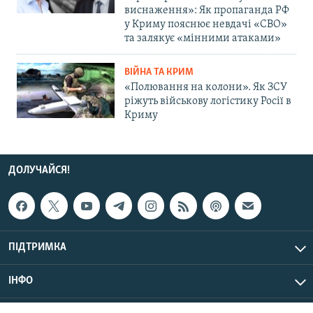
виснаження»: Як пропаганда РФ
у Криму пояснює невдачі «СВО»
та залякує «мінними атаками»
ВІЙНА ТА КРИМ
«Полювання на колони». Як ЗСУ
ріжуть військову логістику Росії в
Криму
ДОЛУЧАЙСЯ!
ПІДТРИМКА
ІНФО