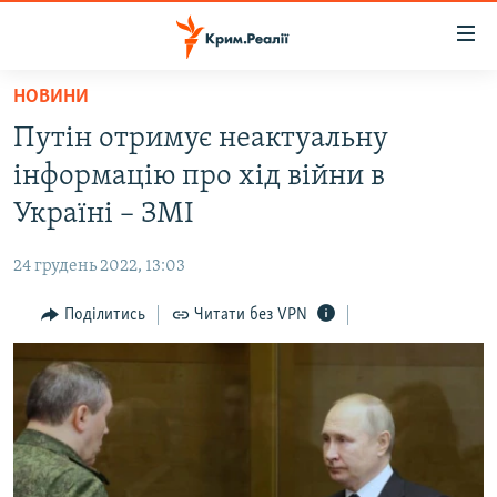
Доступність
посилання
Перейти
НОВИНИ
до
НОВИНИ
Путін отримує неактуальну
основного
ВОДА.КРИМ
матеріалу
інформацію про хід війни в
ВІДЕО ТА ФОТО
Перейти
Україні – ЗМІ
до
ПОЛІТИКА
основної
24 грудень 2022, 13:03
БЛОГИ
навігації
Перейти
Поділитись
Читати без VPN
ПОГЛЯД
до
ІНТЕРВ'Ю
пошуку
ВСЕ ЗА ДЕНЬ
СПЕЦПРОЕКТИ
ЯК ОБІЙТИ БЛОКУВАННЯ
ДЕПОРТАЦІЯ