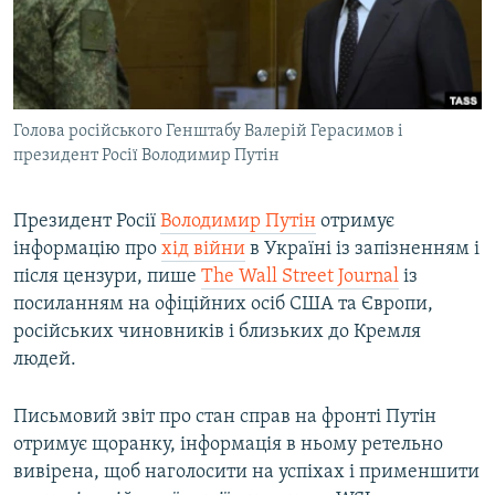
ВІДЕОУРОКИ «ELIFBE»
Русский
СВІДЧЕННЯ ОКУПАЦІЇ
Qırımtatar
УКРАЇНСЬКА ПРОБЛЕМА КРИМУ
Голова російського Генштабу Валерій Герасимов і
ДОЛУЧАЙСЯ!
ІНФОГРАФІКА
президент Росії Володимир Путін
Президент Росії
Володимир Путін
отримує
Усі сайти RFE/RL
інформацію про
хід війни
в Україні із запізненням і
після цензури, пише
The Wall Street Journal
із
посиланням на офіційних осіб США та Європи,
російських чиновників і близьких до Кремля
людей.
Письмовий звіт про стан справ на фронті Путін
отримує щоранку, інформація в ньому ретельно
вивірена, щоб наголосити на успіхах і применшити