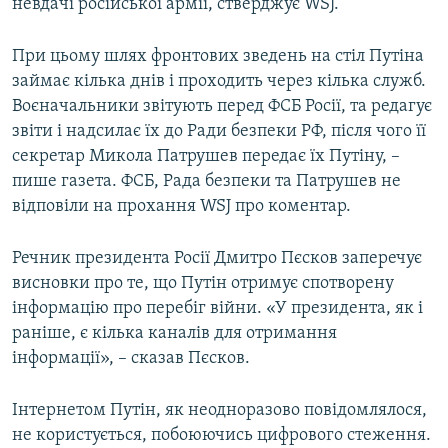
невдачі російської армії, стверджує WSJ.
При цьому шлях фронтових зведень на стіл Путіна
займає кілька днів і проходить через кілька служб.
Воєначальники звітують перед ФСБ Росії, та редагує
звіти і надсилає їх до Ради безпеки РФ, після чого її
секретар Микола Патрушев передає їх Путіну, –
пише газета. ФСБ, Рада безпеки та Патрушев не
відповіли на прохання WSJ про коментар.
Речник президента Росії Дмитро Пєсков заперечує
висновки про те, що Путін отримує спотворену
інформацію про перебіг війни. «У президента, як і
раніше, є кілька каналів для отримання
інформації», – сказав Пєсков.
Інтернетом Путін, як неодноразово повідомлялося,
не користується, побоюючись цифрового стеження.