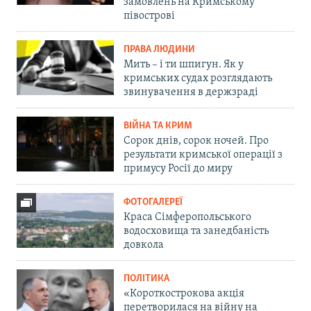
замовлень на Кримському
півострові
ПРАВА ЛЮДИНИ
Мить – і ти шпигун. Як у
кримських судах розглядають
звинувачення в держзраді
ВІЙНА ТА КРИМ
Сорок днів, сорок ночей. Про
результати кримської операції з
примусу Росії до миру
ФОТОГАЛЕРЕЇ
Краса Сімферопольського
водосховища та занедбаність
довкола
ПОЛІТИКА
«Короткострокова акція
перетворилася на війну на