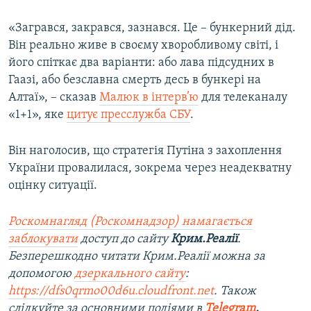
«Загрався, закрався, зазнався. Це – бункерний дід.
Він реально живе в своєму хворобливому світі, і
його спіткає два варіанти: або лава підсудних в
Гаазі, або безславна смерть десь в бункері на
Алтаї», – сказав
Малюк в інтерв’ю
для телеканалу
«1+1», яке
цитує пресслужба СБУ
.
Він наголосив, що стратегія Путіна з захоплення
України провалилася, зокрема через неадекватну
оцінку ситуації.
Роскомнагляд (Роскомнадзор) намагається
заблокувати
доступ до сайту
Крим.Реалії
.
Безперешкодно читати Крим.Реалії можна за
допомогою
дзеркального сайту
:
https://dfs0qrmo00d6u.cloudfront.net
. Також
слідкуйте за основними подіями в
Telegram
,