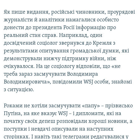
Як пише видання, російські чиновники, проурядові
журналісти й аналітики намагалися особисто
донести до президента Росії інформацію про
реальний стан справ. Наприклад, один
досвідчений соціолог звернувся до Кремля з
результатами опитування громадської думки, які
демонстрували нижчу підтримку війни, ніж
очікувалося. На це соціологу відповіли, що «не
треба зараз засмучувати Володимира
Володимировича», повідомили WSJ особи, знайомі
з ситуацією.
Роками не хотіли засмучувати «папу» – прізвисько
Путіна, на яке вказує WSJ – і дипломати, які на
початку своїх депеш розповідали хороші новини, а
поступки і невдачі описували на наступних
сторінках. І навіть такі телеграми редагувалися у