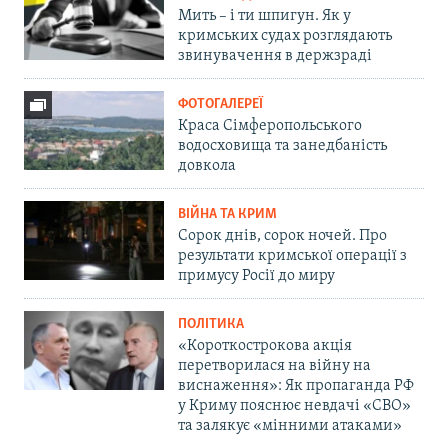
Мить – і ти шпигун. Як у
кримських судах розглядають
звинувачення в держзраді
ФОТОГАЛЕРЕЇ
Краса Сімферопольського
водосховища та занедбаність
довкола
ВІЙНА ТА КРИМ
Сорок днів, сорок ночей. Про
результати кримської операції з
примусу Росії до миру
ПОЛІТИКА
«Короткострокова акція
перетворилася на війну на
виснаження»: Як пропаганда РФ
у Криму пояснює невдачі «СВО»
та залякує «мінними атаками»