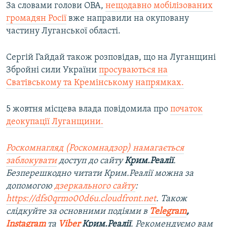
За словами голови ОВА,
нещодавно мобілізованих
громадян Росії
вже направили на окуповану
частину Луганської області.
Сергій Гайдай також розповідав, що на Луганщині
Збройні сили України
просуваються на
Сватівському та Кремінському напрямках.
5 жовтня місцева влада повідомила про
початок
деокупації Луганщини.
Роскомнагляд (Роскомнадзор) намагається
заблокувати
доступ до сайту
Крим.Реалії
.
Безперешкодно читати Крим.Реалії можна за
допомогою
дзеркального сайту
:
https://dfs0qrmo00d6u.cloudfront.net
. Також
слідкуйте за основними подіями в
Telegram
,
Instagram
та
Viber
Крим.Реалії
. Рекомендуємо вам