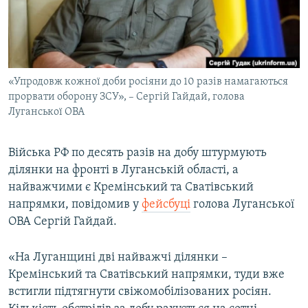
ВІДЕОУРОКИ «ELIFBE»
Русский
СВІДЧЕННЯ ОКУПАЦІЇ
Qırımtatar
УКРАЇНСЬКА ПРОБЛЕМА КРИМУ
«Упродовж кожної доби росіяни до 10 разів намагаються
ДОЛУЧАЙСЯ!
ІНФОГРАФІКА
прорвати оборону ЗСУ», – Сергій Гайдай, голова
Луганської ОВА
Усі сайти RFE/RL
Війська РФ по десять разів на добу штурмують
ділянки на фронті в Луганській області, а
найважчими є Кремінський та Сватівський
напрямки, повідомив у
фейсбуці
голова Луганської
ОВА Сергій Гайдай.
«На Луганщині дві найважчі ділянки –
Кремінський та Сватівський напрямки, туди вже
встигли підтягнути свіжомобілізованих росіян.