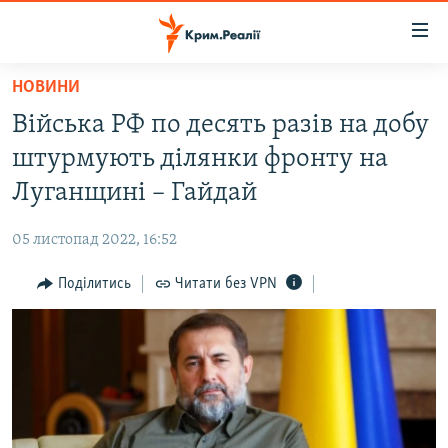
Доступність
посилання
Перейти
НОВИНИ
до
НОВИНИ
Війська РФ по десять разів на добу
основного
ВОДА.КРИМ
матеріалу
штурмують ділянки фронту на
ВІДЕО ТА ФОТО
Перейти
Луганщині – Гайдай
до
ПОЛІТИКА
основної
05 листопад 2022, 16:52
БЛОГИ
навігації
Перейти
Поділитись
Читати без VPN
ПОГЛЯД
до
ІНТЕРВ'Ю
пошуку
ВСЕ ЗА ДЕНЬ
СПЕЦПРОЕКТИ
ЯК ОБІЙТИ БЛОКУВАННЯ
ДЕПОРТАЦІЯ