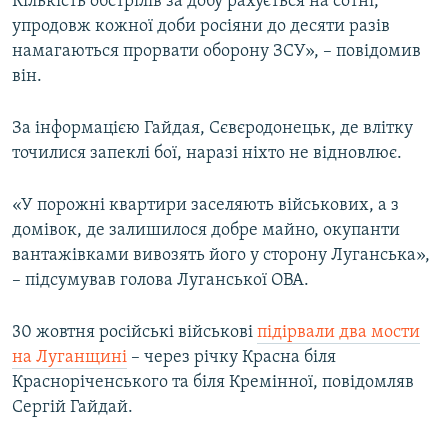
Кількість обстрілів за добу рахується на сотні,
упродовж кожної доби росіяни до десяти разів
намагаються прорвати оборону ЗСУ», – повідомив
він.
За інформацією Гайдая, Сєвєродонецьк, де влітку
точилися запеклі бої, наразі ніхто не відновлює.
«У порожні квартири заселяють військових, а з
домівок, де залишилося добре майно, окупанти
вантажівками вивозять його у сторону Луганська»,
– підсумував голова Луганської ОВА.
30 жовтня російські військові
підірвали два мости
на Луганщині
– через річку Красна біля
Красноріченського та біля Кремінної, повідомляв
Сергій Гайдай.