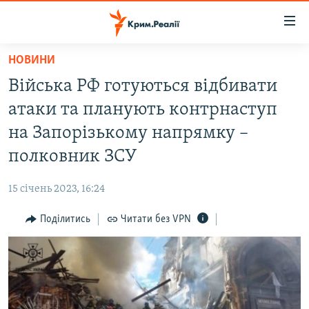
Доступність
посилання
Перейти
НОВИНИ
до
НОВИНИ
Війська РФ готуються відбивати
основного
ВОДА.КРИМ
матеріалу
атаки та планують контрнаступ
ВІДЕО ТА ФОТО
Перейти
на Запорізькому напрямку –
до
ПОЛІТИКА
полковник ЗСУ
основної
БЛОГИ
навігації
15 січень 2023, 16:24
Перейти
ПОГЛЯД
до
Поділитись
Читати без VPN
ІНТЕРВ'Ю
пошуку
ВСЕ ЗА ДЕНЬ
СПЕЦПРОЕКТИ
ЯК ОБІЙТИ БЛОКУВАННЯ
ДЕПОРТАЦІЯ