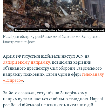
ВІДЕОУРОКИ «ELIFBE»
Русский
СВІДЧЕННЯ ОКУПАЦІЇ
Qırımtatar
УКРАЇНСЬКА ПРОБЛЕМА КРИМУ
ДОЛУЧАЙСЯ!
ІНФОГРАФІКА
Наслідки обстрілу російськими військовими Запоріжжя,
ілюстративне фото
Усі сайти RFE/RL
Армія РФ готується відбивати наступ ЗСУ на
Запорізькому напрямку
, повідомив керівник
об’єднаного пресцентру Сил оборони Таврійського
напрямку полковник Євген Єрін в ефірі
телеканалу
«Еспресо»
.
За його словами, ситуація на Запорізькому
напрямку залишається стабільно складною. Наразі
російські військові не вчиняють активних дій.