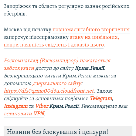
Запоріжжя та область регулярно зазнає російських
обстрілів.
Москва від початку
повномасштабного вторгнення
заперечує цілеспрямовану
атаку на цивільних,
попри наявність свідчень і доказів цього
.
Роскомнагляд (Роскомнадзор) намагається
заблокувати
доступ до сайту
Крим.Реалії
.
Безперешкодно читати Крим.Реалії можна за
допомогою
дзеркального сайту
:
https://dfs0qrmo00d6u.cloudfront.net
. Також
слідкуйте за основними подіями в
Telegram
,
Instagram
та
Viber
Крим.Реалії
. Ре
комендуємо вам
встановити
VPN
.
Новини без блокування і цензури!