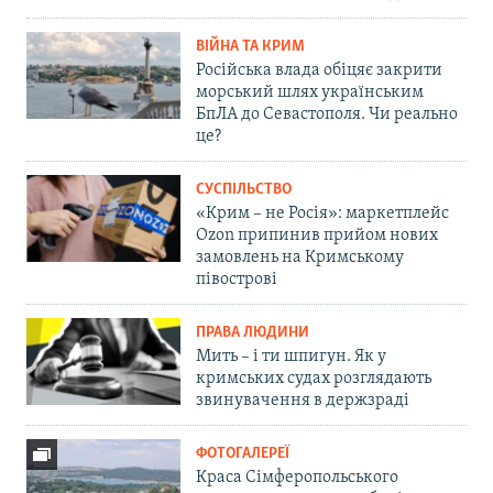
ВІЙНА ТА КРИМ
Російська влада обіцяє закрити
морський шлях українським
БпЛА до Севастополя. Чи реально
це?
СУСПІЛЬСТВО
«Крим – не Росія»: маркетплейс
Ozon припинив прийом нових
замовлень на Кримському
півострові
ПРАВА ЛЮДИНИ
Мить – і ти шпигун. Як у
кримських судах розглядають
звинувачення в держзраді
ФОТОГАЛЕРЕЇ
Краса Сімферопольського