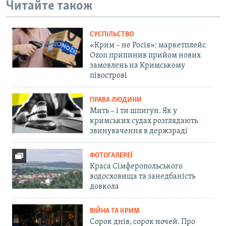
Читайте також
СУСПІЛЬСТВО
«Крим – не Росія»: маркетплейс
Ozon припинив прийом нових
замовлень на Кримському
півострові
ПРАВА ЛЮДИНИ
Мить – і ти шпигун. Як у
кримських судах розглядають
звинувачення в держзраді
ФОТОГАЛЕРЕЇ
Краса Сімферопольського
водосховища та занедбаність
довкола
ВІЙНА ТА КРИМ
Сорок днів, сорок ночей. Про