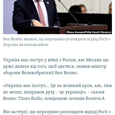
ВІДЕОУРОКИ «ELIFBE»
Русский
СВІДЧЕННЯ ОКУПАЦІЇ
Qırımtatar
УКРАЇНСЬКА ПРОБЛЕМА КРИМУ
ДОЛУЧАЙСЯ!
ІНФОГРАФІКА
Бен Воллес вважає, що нерозумно розглядати відхід Росії з
Херсона як кінець війни
Усі сайти RFE/RL
Україна має поступ у війні з Росією, але Москва ще
дуже далека від того, щоб здатися, заявив міністр
оборони Великобританії Бен Воллес.
«Україна має поступ... Це не великий крок, але, тим
не менш, напрямок руху – це українці», – сказав
Воллес Times Radio, повідомляє агенція Reuters.А
Він застеріг, що нерозумно розглядати відхід Росії з