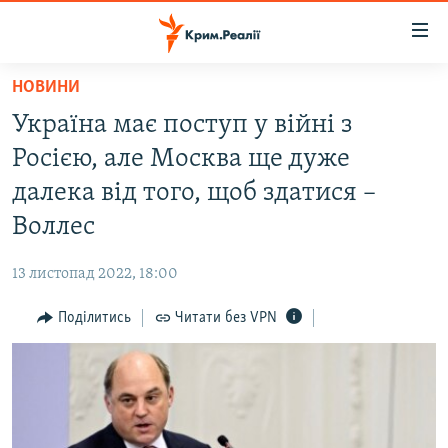
Доступність
посилання
Перейти
НОВИНИ
до
НОВИНИ
Україна має поступ у війні з
основного
ВОДА.КРИМ
матеріалу
Росією, але Москва ще дуже
ВІДЕО ТА ФОТО
Перейти
далека від того, щоб здатися –
до
ПОЛІТИКА
Воллес
основної
БЛОГИ
навігації
13 листопад 2022, 18:00
Перейти
ПОГЛЯД
до
Поділитись
Читати без VPN
ІНТЕРВ'Ю
пошуку
ВСЕ ЗА ДЕНЬ
СПЕЦПРОЕКТИ
ЯК ОБІЙТИ БЛОКУВАННЯ
ДЕПОРТАЦІЯ