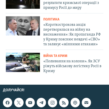
результати кримської операції з
примусу Росії до миру
ПОЛІТИКА
«Короткострокова акція
перетворилася на війну на
виснаження»: Як пропаганда РФ
у Криму пояснює невдачі «СВО»
та залякує «мінними атаками»
ВІЙНА ТА КРИМ
«Полювання на колони». Як ЗСУ
ріжуть військову логістику Росії в
Криму
ДОЛУЧАЙСЯ!