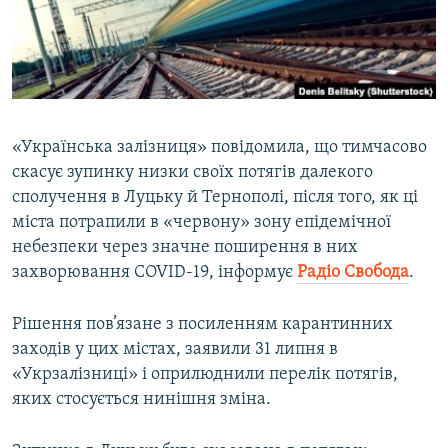
ВІДЕОУРОКИ «ELIFBE»
Русский
СВІДЧЕННЯ ОКУПАЦІЇ
Qırımtatar
УКРАЇНСЬКА ПРОБЛЕМА КРИМУ
ДОЛУЧАЙСЯ!
ІНФОГРАФІКА
«Українська залізниця» повідомила, що тимчасово
скасує зупинку низки своїх потягів далекого
сполучення в Луцьку й Тернополі, після того, як ці
Усі сайти RFE/RL
міста потрапили в «червону» зону епідемічної
небезпеки через значне поширення в них
захворювання COVID-19, інформує
Радіо Свобода
.
Рішення пов’язане з посиленням карантинних
заходів у цих містах, заявили 31 липня в
«Укрзалізниці» і оприлюднили перелік потягів,
яких стосується нинішня зміна.