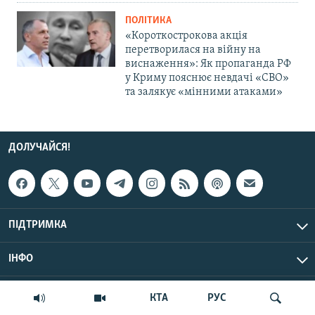
ПОЛІТИКА
«Короткострокова акція
перетворилася на війну на
виснаження»: Як пропаганда РФ
у Криму пояснює невдачі «СВО»
та залякує «мінними атаками»
ДОЛУЧАЙСЯ!
ПІДТРИМКА
ІНФО
© Крим.Реалії, 2026 | Усі права застережено.
КТА
РУС