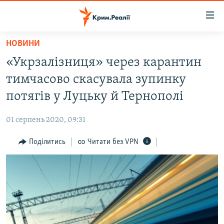
Доступність
посилання
Перейти
НОВИНИ
до
НОВИНИ
«Укрзалізниця» через карантин
основного
ВОДА.КРИМ
матеріалу
тимчасово скасувала зупинку
ВІДЕО ТА ФОТО
Перейти
потягів у Луцьку й Тернополі
до
ПОЛІТИКА
основної
01 серпень 2020, 09:31
БЛОГИ
навігації
Перейти
Поділитись
Читати без VPN
ПОГЛЯД
до
ІНТЕРВ'Ю
пошуку
ВСЕ ЗА ДЕНЬ
СПЕЦПРОЕКТИ
ЯК ОБІЙТИ БЛОКУВАННЯ
ДЕПОРТАЦІЯ