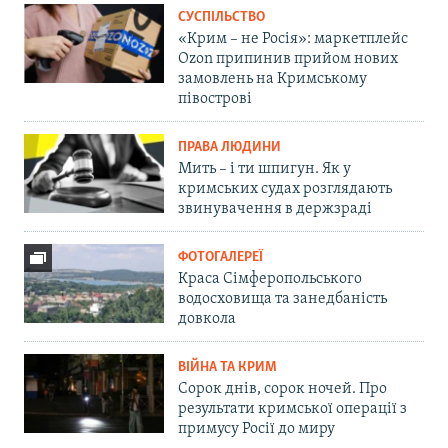
СУСПІЛЬСТВО
«Крим – не Росія»: маркетплейс
Ozon припинив прийом нових
замовлень на Кримському
півострові
ПРАВА ЛЮДИНИ
Мить – і ти шпигун. Як у
кримських судах розглядають
звинувачення в держзраді
ФОТОГАЛЕРЕЇ
Краса Сімферопольського
водосховища та занедбаність
довкола
ВІЙНА ТА КРИМ
Сорок днів, сорок ночей. Про
результати кримської операції з
примусу Росії до миру