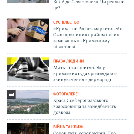
БпЛА до Севастополя. Чи реально
це?
СУСПІЛЬСТВО
«Крим – не Росія»: маркетплейс
Ozon припинив прийом нових
замовлень на Кримському
півострові
ПРАВА ЛЮДИНИ
Мить – і ти шпигун. Як у
кримських судах розглядають
звинувачення в держзраді
ФОТОГАЛЕРЕЇ
Краса Сімферопольського
водосховища та занедбаність
довкола
ВІЙНА ТА КРИМ
Сорок днів, сорок ночей. Про