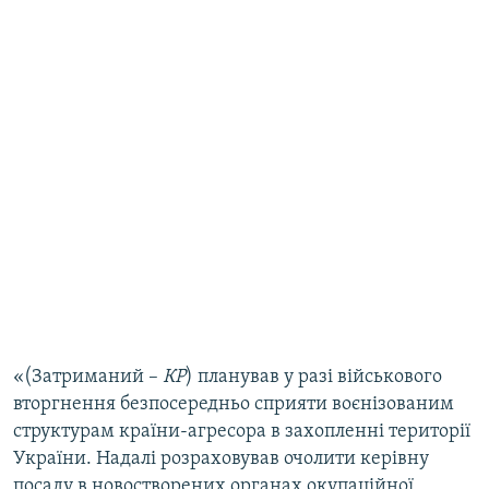
«(Затриманий –
КР
) планував у разі військового
вторгнення безпосередньо сприяти воєнізованим
структурам країни-агресора в захопленні території
України. Надалі розраховував очолити керівну
посаду в новостворених органах окупаційної