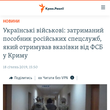
Доступність
посилання
Перейти
НОВИНИ
до
НОВИНИ
Українські військові: затриманий
основного
ВОДА.КРИМ
матеріалу
пособник російських спецслужб,
ВІДЕО ТА ФОТО
Перейти
який отримував вказівки від ФСБ
до
ПОЛІТИКА
у Криму
основної
БЛОГИ
навігації
18 січень 2019, 15:50
Перейти
ПОГЛЯД
до
Поділитись
Читати без VPN
ІНТЕРВ'Ю
пошуку
ВСЕ ЗА ДЕНЬ
СПЕЦПРОЕКТИ
ЯК ОБІЙТИ БЛОКУВАННЯ
ДЕПОРТАЦІЯ