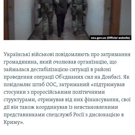
ВІДЕОУРОКИ «ELIFBE»
Русский
СВІДЧЕННЯ ОКУПАЦІЇ
Qırımtatar
УКРАЇНСЬКА ПРОБЛЕМА КРИМУ
ДОЛУЧАЙСЯ!
ІНФОГРАФІКА
Українські військові повідомляють про затримання
громадянина, який очолював організацію, що
Усі сайти RFE/RL
займалася дестабілізацією ситуації в районі
проведення операції Об'єднаних сил на Донбасі. Як
повідомляє штаб ООС, затриманий «підтримував
стосунки з проросійськими політичними
структурами, отримував від них фінансування, свої
дії він також координував із невстановленими
представниками спецслужб Росії з дислокацією в
Криму».