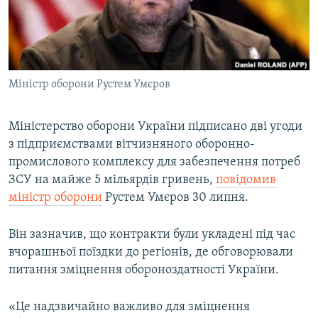
ВІДЕОУРОКИ «ELIFBE»
Русский
СВІДЧЕННЯ ОКУПАЦІЇ
Qırımtatar
УКРАЇНСЬКА ПРОБЛЕМА КРИМУ
Міністр оборони Рустем Умєров
ДОЛУЧАЙСЯ!
ІНФОГРАФІКА
Міністерство оборони України підписано дві угоди
з підприємствами вітчизняного оборонно-
Усі сайти RFE/RL
промислового комплексу для забезпечення потреб
ЗСУ на майже 5 мільярдів гривень,
повідомив
міністр оборони
Рустем Умєров 30 липня.
Він зазначив, що контракти були укладені під час
вчорашньої поїздки до регіонів, де обговорювали
питання зміцнення обороноздатності України.
«Це надзвичайно важливо для зміцнення