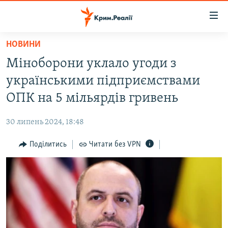
Доступність
посилання
Перейти
НОВИНИ
до
НОВИНИ
Міноборони уклало угоди з
основного
ВОДА.КРИМ
матеріалу
українськими підприємствами
ВІДЕО ТА ФОТО
Перейти
ОПК на 5 мільярдів гривень
до
ПОЛІТИКА
основної
30 липень 2024, 18:48
БЛОГИ
навігації
Перейти
Поділитись
Читати без VPN
ПОГЛЯД
до
ІНТЕРВ'Ю
пошуку
ВСЕ ЗА ДЕНЬ
СПЕЦПРОЕКТИ
ЯК ОБІЙТИ БЛОКУВАННЯ
ДЕПОРТАЦІЯ