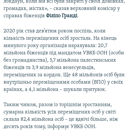
локдаун, коли ми всі були закриті у своїх домівках,
громадах, містах», – сказав верховний комісар у
справах біженців
Філіпо Гранді
.
2020 рік став дев’ятим роком поспіль, коли
кількість переміщених осіб зростала. На кінець
минулого року організація нарахувала: 20,7
мільйона біженців під мандатом УВКБ ООН (особи
без громадянства), 5,7 мільйона палестинських
біженців та 3,9 мільйона венесуельців,
переміщених за кордон. Ще 48 мільйонів осіб були
внутрішньо переміщеними особами (ВПО) у своїх
країнах, а 4,1 мільйона – шукали притулок.
Таким чином, разом із торішнім зростанням,
сумарна кількість усіх переміщених осіб у світі
склала 82,4 мільйона осіб – це вдвічі більше, ніж
десять років тому, інформує УВКБ ООН.