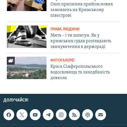
Ozon припинив прийом нових
замовлень на Кримському
півострові
ПРАВА ЛЮДИНИ
Мить – і ти шпигун. Як у
кримських судах розглядають
звинувачення в держзраді
ФОТОГАЛЕРЕЇ
Краса Сімферопольського
водосховища та занедбаність
довкола
ДОЛУЧАЙСЯ!