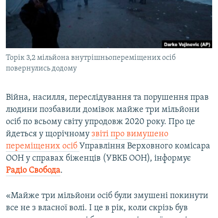
ВІДЕОУРОКИ «ELIFBE»
Русский
СВІДЧЕННЯ ОКУПАЦІЇ
Qırımtatar
УКРАЇНСЬКА ПРОБЛЕМА КРИМУ
Торік 3,2 мільйона внутрішньопереміщених осіб
ДОЛУЧАЙСЯ!
ІНФОГРАФІКА
повернулись додому
Війна, насилля, переслідування та порушення прав
Усі сайти RFE/RL
людини позбавили домівок майже три мільйони
осіб по всьому світу упродовж 2020 року. Про це
йдеться у щорічному
звіті про вимушено
переміщених осіб
Управління Верховного комісара
ООН у справах біженців (УВКБ ООН), інформує
Радіо Свобода
.
«Майже три мільйони осіб були змушені покинути
все не з власної волі. І це в рік, коли скрізь був