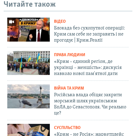
Читайте також
ВІДЕО
Блокада без сухопутної операції:
Крим сам себе не заправить і не
прогодує | Крим.Реалії
ПРАВА ЛЮДИНИ
«Крим – єдиний регіон, де
українці – меншість»: дискусія
навколо нової пам'ятної дати
ВІЙНА ТА КРИМ
Російська влада обіцяє закрити
морський шлях українським
БпЛА до Севастополя. Чи реально
це?
СУСПІЛЬСТВО
«Крим – не Росія»: маркетплейс