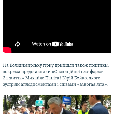
На Володимирську гірку прийшли також політики,
зокрема представники «Опозиційної платформи –
За життя» Михайло Папієв і Юрій Бойко, якого
зустріли аплодисментами і співами «Многая літа».