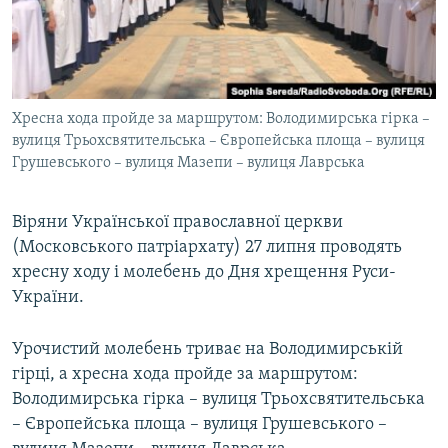
ВІДЕОУРОКИ «ELIFBE»
Русский
СВІДЧЕННЯ ОКУПАЦІЇ
Qırımtatar
УКРАЇНСЬКА ПРОБЛЕМА КРИМУ
Хресна хода пройде за маршрутом: Володимирська гірка –
ДОЛУЧАЙСЯ!
ІНФОГРАФІКА
вулиця Трьохсвятительська – Європейська площа – вулиця
Грушевського – вулиця Мазепи – вулиця Лаврська
Усі сайти RFE/RL
Віряни Української православної церкви
(Московського патріархату) 27 липня проводять
хресну ходу і молебень до Дня хрещення Руси-
України.
Урочистий молебень триває на Володимирській
гірці, а хресна хода пройде за маршрутом:
Володимирська гірка – вулиця Трьохсвятительська
– Європейська площа – вулиця Грушевського –