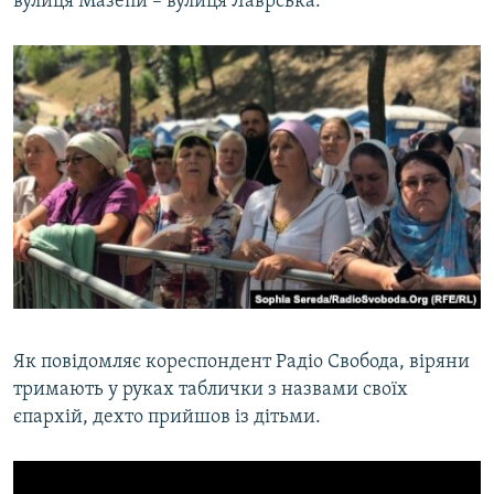
вулиця Мазепи – вулиця Лаврська.
Як повідомляє кореспондент Радіо Свобода, віряни
тримають у руках таблички з назвами своїх
єпархій, дехто прийшов із дітьми.