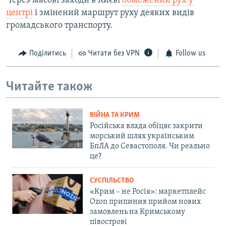
Через масові заходи в Києві
обмежений рух у
центрі
і змінений маршрут руху деяких видів
громадського транспорту.
Поділитись
Читати без VPN
Follow us
Читайте також
ВІЙНА ТА КРИМ
Російська влада обіцяє закрити
морський шлях українським
БпЛА до Севастополя. Чи реально
це?
СУСПІЛЬСТВО
«Крим – не Росія»: маркетплейс
Ozon припинив прийом нових
замовлень на Кримському
півострові