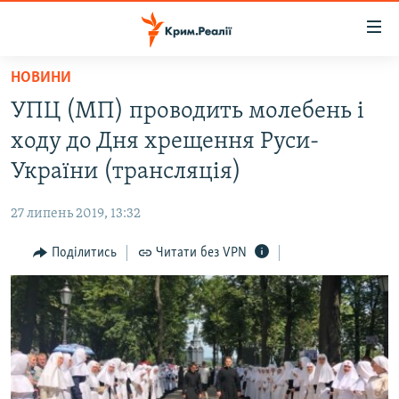
Доступність
посилання
Перейти
НОВИНИ
до
НОВИНИ
УПЦ (МП) проводить молебень і
основного
ВОДА.КРИМ
матеріалу
ходу до Дня хрещення Руси-
ВІДЕО ТА ФОТО
Перейти
України (трансляція)
до
ПОЛІТИКА
основної
27 липень 2019, 13:32
БЛОГИ
навігації
Перейти
Поділитись
Читати без VPN
ПОГЛЯД
до
ІНТЕРВ'Ю
пошуку
ВСЕ ЗА ДЕНЬ
СПЕЦПРОЕКТИ
ЯК ОБІЙТИ БЛОКУВАННЯ
ДЕПОРТАЦІЯ