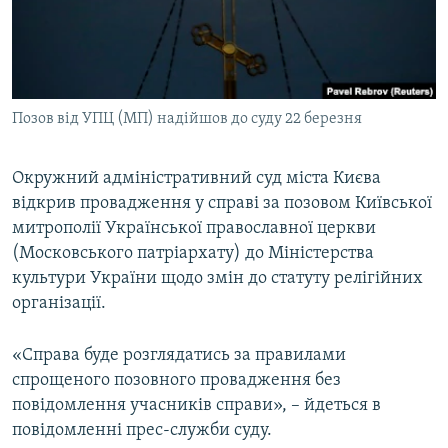
ВІДЕОУРОКИ «ELIFBE»
Русский
СВІДЧЕННЯ ОКУПАЦІЇ
Qırımtatar
УКРАЇНСЬКА ПРОБЛЕМА КРИМУ
Позов від УПЦ (МП) надійшов до суду 22 березня
ДОЛУЧАЙСЯ!
ІНФОГРАФІКА
Окружний адміністративний суд міста Києва
відкрив провадження у справі за позовом Київської
Усі сайти RFE/RL
митрополії Української православної церкви
(Московського патріархату) до Міністерства
культури України щодо змін до статуту релігійних
організації.
«Справа буде розглядатись за правилами
спрощеного позовного провадження без
повідомлення учасників справи», – йдеться в
повідомленні прес-служби суду.