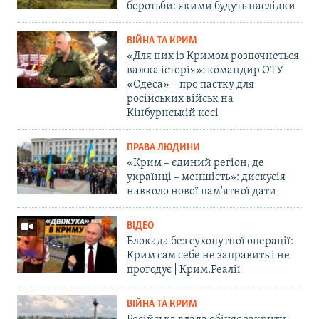
боротьби: якими будуть наслідки
ВІЙНА ТА КРИМ
«Для них із Кримом розпочнеться
важка історія»: командир ОТУ
«Одеса» – про пастку для
російських військ на
Кінбурнській косі
ПРАВА ЛЮДИНИ
«Крим – єдиний регіон, де
українці – меншість»: дискусія
навколо нової пам'ятної дати
ВІДЕО
Блокада без сухопутної операції:
Крим сам себе не заправить і не
прогодує | Крим.Реалії
ВІЙНА ТА КРИМ