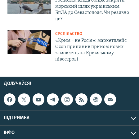
Російська влада обіцяє закрити
морський шлях українським
БпЛА до Севастополя. Чи реально
це?
СУСПІЛЬСТВО
«Крим – не Росія»: маркетплейс
Ozon припинив прийом нових
замовлень на Кримському
півострові
ДОЛУЧАЙСЯ!
ПІДТРИМКА
ІНФО