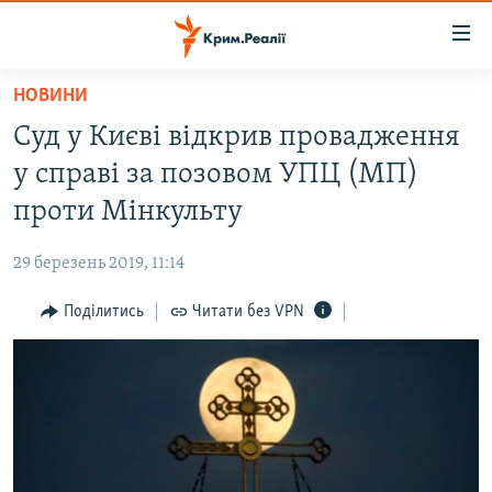
Доступність
посилання
Перейти
НОВИНИ
до
НОВИНИ
Cуд у Києві відкрив провадження
основного
ВОДА.КРИМ
матеріалу
у справі за позовом УПЦ (МП)
ВІДЕО ТА ФОТО
Перейти
проти Мінкульту
до
ПОЛІТИКА
основної
29 березень 2019, 11:14
БЛОГИ
навігації
Перейти
Поділитись
Читати без VPN
ПОГЛЯД
до
ІНТЕРВ'Ю
пошуку
ВСЕ ЗА ДЕНЬ
СПЕЦПРОЕКТИ
ЯК ОБІЙТИ БЛОКУВАННЯ
ДЕПОРТАЦІЯ