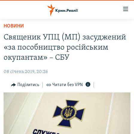
Доступність
посилання
Перейти
НОВИНИ
до
НОВИНИ
Священик УПЦ (МП) засуджений
основного
ВОДА.КРИМ
матеріалу
«за пособництво російським
ВІДЕО ТА ФОТО
Перейти
окупантам» – СБУ
до
ПОЛІТИКА
основної
08 січень 2019, 20:26
БЛОГИ
навігації
Перейти
Поділитись
Читати без VPN
ПОГЛЯД
до
ІНТЕРВ'Ю
пошуку
ВСЕ ЗА ДЕНЬ
СПЕЦПРОЕКТИ
ЯК ОБІЙТИ БЛОКУВАННЯ
ДЕПОРТАЦІЯ