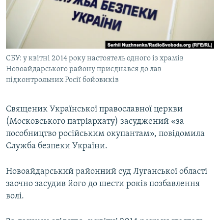
ВІДЕОУРОКИ «ELIFBE»
Русский
СВІДЧЕННЯ ОКУПАЦІЇ
Qırımtatar
УКРАЇНСЬКА ПРОБЛЕМА КРИМУ
СБУ: у квітні 2014 року настоятель одного із храмів
ДОЛУЧАЙСЯ!
ІНФОГРАФІКА
Новоайдарського району приєднався до лав
підконтрольних Росії бойовиків
Усі сайти RFE/RL
Священик Української православної церкви
(Московського патріархату) засуджений «за
пособництво російським окупантам», повідомила
Служба безпеки України.
Новоайдарський районний суд Луганської області
заочно засудив його до шести років позбавлення
волі.