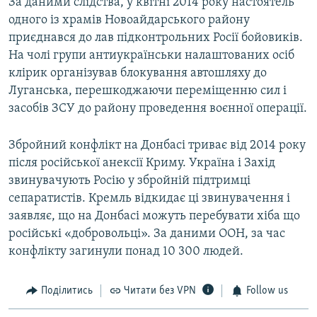
За даними слідства, у квітні 2014 року настоятель
одного із храмів Новоайдарського району
приєднався до лав підконтрольних Росії бойовиків.
На чолі групи антиукраїнськи налаштованих осіб
клірик організував блокування автошляху до
Луганська, перешкоджаючи переміщенню сил і
засобів ЗСУ до району проведення воєнної операції.
Збройний конфлікт на Донбасі триває від 2014 року
після російської анексії Криму. Україна і Захід
звинувачують Росію у збройній підтримці
сепаратистів. Кремль відкидає ці звинувачення і
заявляє, що на Донбасі можуть перебувати хіба що
російські «добровольці». За даними ООН, за час
конфлікту загинули понад 10 300 людей.
Поділитись
Читати без VPN
Follow us