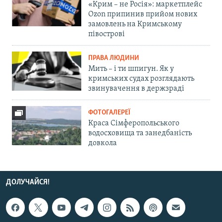
«Крим – не Росія»: маркетплейс
Ozon припинив прийом нових
замовлень на Кримському
півострові
ПРАВА ЛЮДИНИ
Мить – і ти шпигун. Як у
кримських судах розглядають
звинувачення в держзраді
ФОТОГАЛЕРЕЇ
Краса Сімферопольського
водосховища та занедбаність
довкола
ДОЛУЧАЙСЯ!