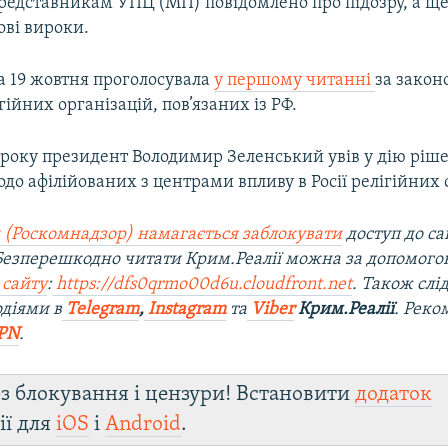
редставникам УПЦ (МП) повідомлено про підозру, а ще
ові вироки.
а 19 жовтня проголосувала
у першому читанні
за закон
гійних організацій, пов’язаних із РФ.
2 року президент Володимир Зеленський увів у дію рі
одо афілійованих з центрами впливу в Росії релігійних 
 (Роскомнадзор) намагається заблокувати
доступ до са
 Безперешкодно читати Крим.Реалії можна за допомог
 сайту
:
https://dfs0qrmo00d6u.cloudfront.net
. Також слі
діями в
Telegram
,
Instagram
та
Viber
Крим.Реалії
. Рек
PN
.
з блокування і цензури! Встановити
додаток
ії для
iOS
і
Android
.