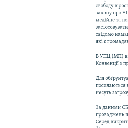
свободу вірос
закону про У
медійне та по
застосовувати
свідомо намаг
які є громадя
В УПЦ (МП) в
Конвенції з п
Для обґрунту
посилаються 
несуть загроз
За даними СБ
проваджень щ
Серед викрити