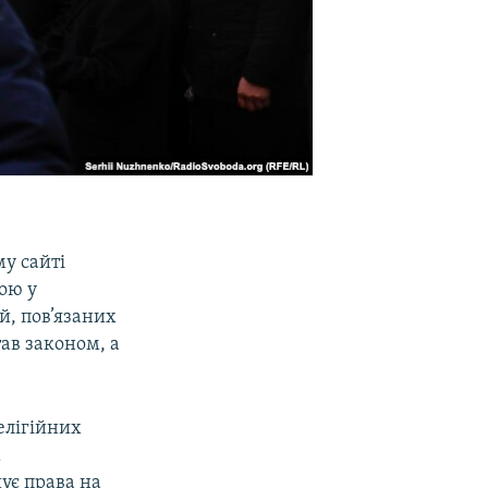
у сайті
ою у
й, пов’язаних
ав законом, а
елігійних
м
ує права на