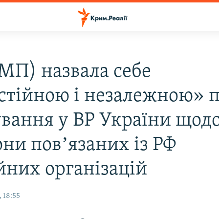
МП) назвала себе
стійною і незалежною» п
ування у ВР України щод
они повʼязаних із РФ
ійних організацій
 18:55