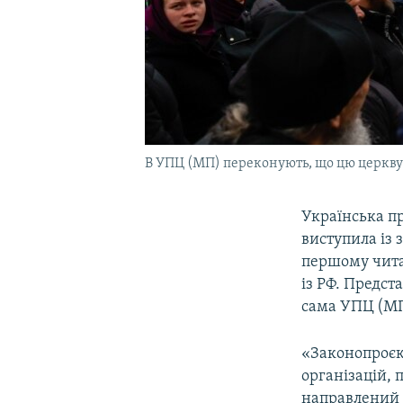
В УПЦ (МП) переконують, що цю церкву
Українська пр
виступила із
першому читан
із РФ. Предс
сама УПЦ (МП
«Законопроєкт
організацій, 
направлений 