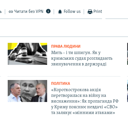
ь
Читати без VPN
Follow us
Print
ПРАВА ЛЮДИНИ
Мить – і ти шпигун. Як у
кримських судах розглядають
звинувачення в держзраді
ПОЛІТИКА
«Короткострокова акція
перетворилася на війну на
виснаження»: Як пропаганда РФ
у Криму пояснює невдачі «СВО»
та залякує «мінними атаками»