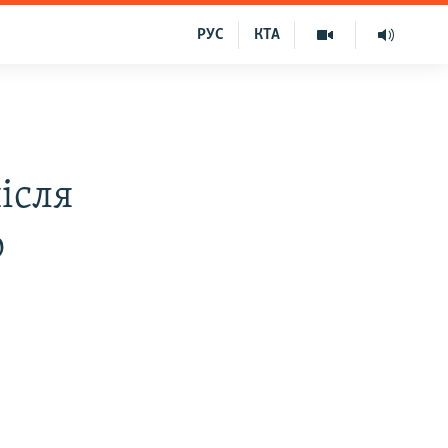
РУС
КТА
ісля
о