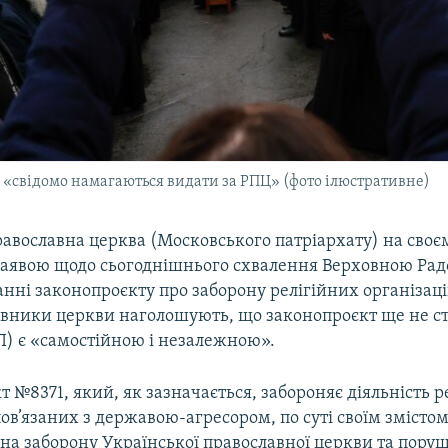
 «свідомо намагаються видати за РПЦ» (фото ілюстративне)
авославна церква (Московського патріархату) на своєм
 заявою щодо сьогоднішнього схвалення Верховною Рад
ні законопроєкту про заборону релігійних організаці
тавники церкви наголошують, що законопроєкт ще не ст
) є «самостійною і незалежною».
 №8371, який, як зазначається, забороняє діяльність р
пов’язаних з державою-агресором, по суті своїм змісто
на заборону Української православної церкви та поруш