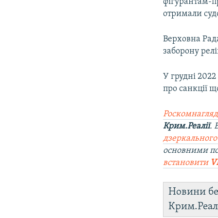
фігурантам-п
отримали суд
Верховна Рад
заборону релі
У грудні 202
про санкції щ
Роскомнагляд
Крим.Реалії
.
дзеркального
основними по
встановити
V
Новини бе
Крим.Реал