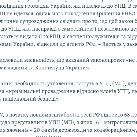
повідання громадян України, які належать до УПЦ. В с
ПЦ не йдеться, однак його походження (рішення РНБО
літичне супроводження свідчать про те, що цей закон 
 до УПЦ, яка насправді є самостійною і незалежною це
аються видати її за РПЦ, а священнослужителів та ві
нами України, віднесли до агентів РФ», – йдеться у заяв
исловили впевненість, що вказаний законопроєкт «не 
рав людини та Конституції України».
вання необхідності ухвалення, кажуть в УПЦ (МП), деп
на «кримінальні провадження відносно членів УПЦ, щ
у національній безпеці».
У, з початку повномасштабної агресії РФ відкрито 68 
одо представників УПЦ (МП), з яких 16 – митрополити
х злочинів – 20 фактів держзради та колабораціонізму