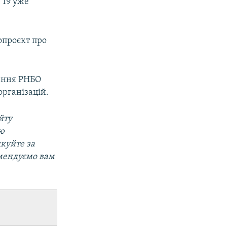
 19 уже
опроєкт про
шення РНБО
організацій.
йту
ою
дкуйте за
омендуємо вам