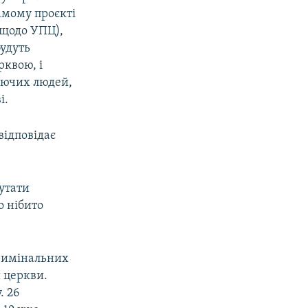
амому проєкті
 щодо УПЦ),
будуть
рквою, і
руючих людей,
і.
відповідає
утати
о нібито
кримінальних
 церкви.
. 26