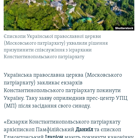
ВІДЕОУРОКИ «ELIFBE»
Русский
СВІДЧЕННЯ ОКУПАЦІЇ
Qırımtatar
УКРАЇНСЬКА ПРОБЛЕМА КРИМУ
Єпископи Української православної церкви
ДОЛУЧАЙСЯ!
ІНФОГРАФІКА
(Московського патріархату) ухвалили рішення
призупинити співслужіння з ієрархами
Константинопольського патріархату
Усі сайти RFE/RL
Українська православна церква (Московського
патріархату) закликає екзархів
Константинопольського патріархату покинути
Україну. Таку заяву оприлюднив прес-центр УПЦ
(МП) після засідання свого синоду.
«Екзархи Константинопольського патріархату
архієпископ Памфілійський
Даниїл
та єпископ
Едмонтонський
Іларіон
мають покинути канонічну