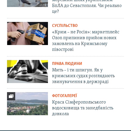
морський шлях українським
БпЛА до Севастополя. Чи реально
це?
СУСПІЛЬСТВО
«Крим – не Росія»: маркетплейс
Ozon припинив прийом нових
замовлень на Кримському
півострові
ПРАВА ЛЮДИНИ
Мить – і ти шпигун. Як у
кримських судах розглядають
звинувачення в держзраді
ФОТОГАЛЕРЕЇ
Краса Сімферопольського
водосховища та занедбаність
довкола