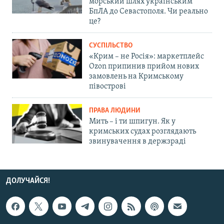
морський шлях українським
БпЛА до Севастополя. Чи реально
це?
СУСПІЛЬСТВО
«Крим – не Росія»: маркетплейс
Ozon припинив прийом нових
замовлень на Кримському
півострові
ПРАВА ЛЮДИНИ
Мить – і ти шпигун. Як у
кримських судах розглядають
звинувачення в держзраді
ДОЛУЧАЙСЯ!