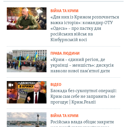
ВІЙНА ТА КРИМ
«Для них із Кримом розпочнеться
важка історія»: командир ОТУ
«Одеса» – про пастку для
російських військ на
Кінбурнській косі
ПРАВА ЛЮДИНИ
«Крим – єдиний регіон, де
українці – меншість»: дискусія
навколо нової пам'ятної дати
ВІДЕО
Блокада без сухопутної операції:
Крим сам себе не заправить і не
прогодує | Крим.Реалії
ВІЙНА ТА КРИМ
Російська влада обіцяє закрити