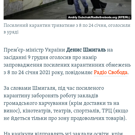
ВІДЕОУРОКИ «ELIFBE»
Русский
СВІДЧЕННЯ ОКУПАЦІЇ
Qırımtatar
Посилений карантин триватиме з 8 по 24 січня, оголосили
УКРАЇНСЬКА ПРОБЛЕМА КРИМУ
в уряді
ДОЛУЧАЙСЯ!
ІНФОГРАФІКА
Прем’єр-міністр України
Денис Шмигаль
на
засіданні 9 грудня оголосив про намір
запровадження посилених карантинних обмежень
Усі сайти RFE/RL
з 8 по 24 січня 2021 року, повідомляє
Радіо Свобода
.
За словами Шмигаля, під час посиленого
карантину заборонять роботу закладів
громадського харчування (крім доставки та на
винос), кінотеатрів, театрів, спортзалів, ТРЦ (якщо
не йдеться тільки про зону продовольчих товарів).
На канікули відправлять усі заклади освіти, крім