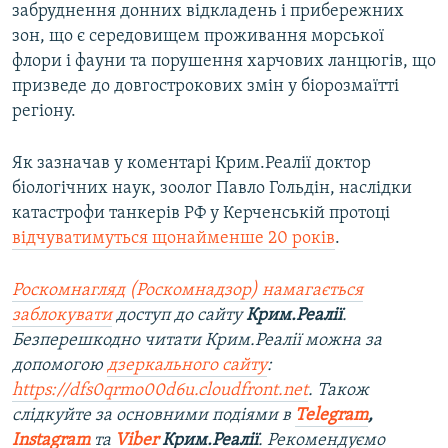
забруднення донних відкладень і прибережних
зон, що є середовищем проживання морської
флори і фауни та порушення харчових ланцюгів, що
призведе до довгострокових змін у біорозмаїтті
регіону.
Як зазначав у коментарі Крим.Реалії доктор
біологічних наук, зоолог Павло Гольдін, наслідки
катастрофи танкерів РФ у Керченській протоці
відчуватимуться щонайменше 20 років
.
Роскомнагляд (Роскомнадзор) намагається
заблокувати
доступ до сайту
Крим.Реалії
.
Безперешкодно читати Крим.Реалії можна за
допомогою
дзеркального сайту
:
https://dfs0qrmo00d6u.cloudfront.net
. Також
слідкуйте за основними подіями в
Telegram
,
Instagram
та
Viber
Крим.Реалії
. Рекомендуємо