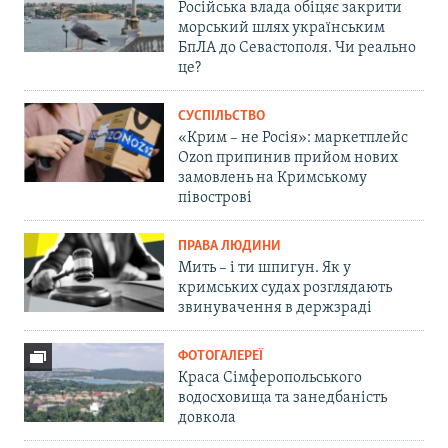
Російська влада обіцяє закрити
морський шлях українським
БпЛА до Севастополя. Чи реально
це?
СУСПІЛЬСТВО
«Крим – не Росія»: маркетплейс
Ozon припинив прийом нових
замовлень на Кримському
півострові
ПРАВА ЛЮДИНИ
Мить – і ти шпигун. Як у
кримських судах розглядають
звинувачення в держзраді
ФОТОГАЛЕРЕЇ
Краса Сімферопольського
водосховища та занедбаність
довкола