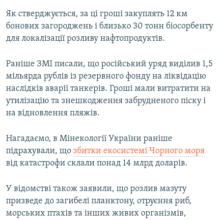
Як стверджується, за ці гроші закуплять 12 км
бонових загороджень і близько 30 тонн біосорбенту
для локалізації розливу нафтопродуктів.
Раніше ЗМІ писали, що російський уряд виділив 1,5
мільярда рублів із резервного фонду на ліквідацію
наслідків аварії танкерів. Гроші мали витратити на
утилізацію та знешкодження забрудненого піску і
на відновлення пляжів.
Нагадаємо, в Мінекології України раніше
підрахували, що
збитки екосистемі Чорного моря
від катастрофи склали понад 14 млрд доларів.
У відомстві також заявили, що розлив мазуту
призведе до загибелі планктону, отруєння риб,
морських птахів та інших живих організмів,