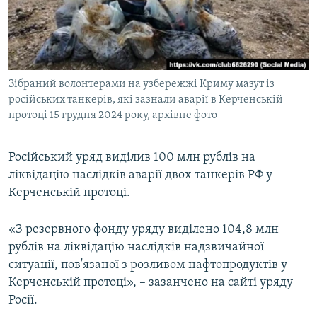
ВІДЕОУРОКИ «ELIFBE»
Русский
СВІДЧЕННЯ ОКУПАЦІЇ
Qırımtatar
УКРАЇНСЬКА ПРОБЛЕМА КРИМУ
Зібраний волонтерами на узбережжі Криму мазут із
ДОЛУЧАЙСЯ!
ІНФОГРАФІКА
російських танкерів, які зазнали аварії в Керченській
протоці 15 грудня 2024 року, архівне фото
Усі сайти RFE/RL
Російський уряд виділив 100 млн рублів на
ліквідацію наслідків аварії двох танкерів РФ у
Керченській протоці.
«З резервного фонду уряду виділено 104,8 млн
рублів на ліквідацію наслідків надзвичайної
ситуації, пов'язаної з розливом нафтопродуктів у
Керченській протоці», – зазанчено на сайті уряду
Росії.