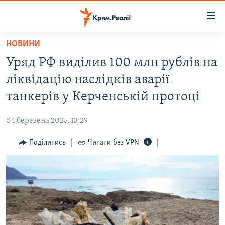
Доступність
посилання
Перейти
НОВИНИ
до
НОВИНИ
Уряд РФ виділив 100 млн рублів на
основного
ВОДА.КРИМ
матеріалу
ліквідацію наслідків аварії
ВІДЕО ТА ФОТО
Перейти
танкерів у Керченській протоці
до
ПОЛІТИКА
основної
04 березень 2025, 13:29
БЛОГИ
навігації
Перейти
Поділитись
Читати без VPN
ПОГЛЯД
до
ІНТЕРВ'Ю
пошуку
ВСЕ ЗА ДЕНЬ
СПЕЦПРОЕКТИ
ЯК ОБІЙТИ БЛОКУВАННЯ
ДЕПОРТАЦІЯ