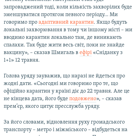
запроваджений тоді, коли кількість захворілих буде
зменшуватися протягом певного періоду… Ми
говоримо про
адаптивний карантин
. Якщо будуть
локальні захворювання в тому чи іншому місті – ми
вводимо карантин локально там, де виникають
спалахи. Так буде жити весь світ, поки не знайде
вакцину», – сказав Шмигаль в
ефірі
«Сніданку з
1+1» 12 травня.
Голова уряду зауважив, що наразі не йдеться про
жодні дати. «Сьогодні ми говоримо про те, що
офіційно карантин у країні діє до 22 травня. Але це
не кінцева дата, його буде
подовжено
», – сказав
прем’єр, якого цитує пресслужба уряду.
За його словами, відновлення руху громадського
транспорту – метро і міжміського – відбудеться на