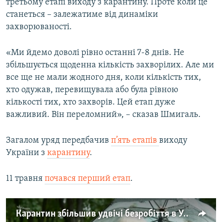
третьому етапі виходу з карантину. Проте коли це
станеться – залежатиме від динаміки
захворюваності.
«Ми йдемо доволі рівно останні 7-8 днів. Не
збільшується щоденна кількість захворілих. Але ми
все ще не мали жодного дня, коли кількість тих,
хто одужав, перевищувала або була рівною
кількості тих, хто захворів. Цей етап дуже
важливий. Він переломний», – сказав Шмигаль.
Загалом уряд передбачив
п’ять етапів
виходу
України з
карантину
.
11 травня
почався перший етап
.
Карантин збільшив удвічі безробіття в Україні – відеорепортаж