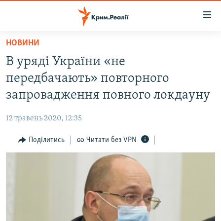
Доступність
посилання
Перейти
НОВИНИ
до
НОВИНИ
В уряді України «не
основного
ВОДА.КРИМ
матеріалу
передбачають» повторного
ВІДЕО ТА ФОТО
Перейти
запровадження повного локдауну
до
ПОЛІТИКА
основної
12 травень 2020, 12:35
БЛОГИ
навігації
Перейти
Поділитись
Читати без VPN
ПОГЛЯД
до
ІНТЕРВ'Ю
пошуку
ВСЕ ЗА ДЕНЬ
СПЕЦПРОЕКТИ
ЯК ОБІЙТИ БЛОКУВАННЯ
ДЕПОРТАЦІЯ