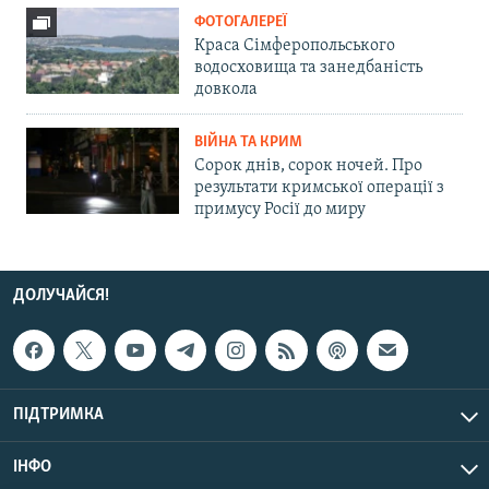
ФОТОГАЛЕРЕЇ
Краса Сімферопольського
водосховища та занедбаність
довкола
ВІЙНА ТА КРИМ
Сорок днів, сорок ночей. Про
результати кримської операції з
примусу Росії до миру
ДОЛУЧАЙСЯ!
ПІДТРИМКА
ІНФО