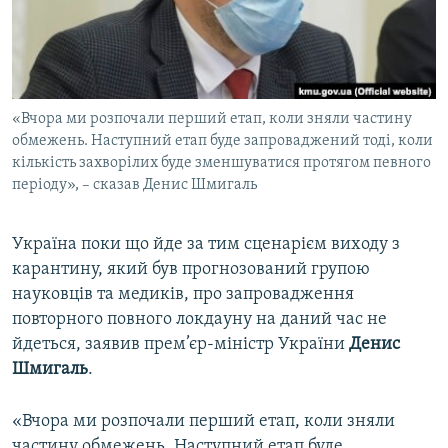
ВІДЕОУРОКИ «ELIFBE»
Русский
СВІДЧЕННЯ ОКУПАЦІЇ
Qırımtatar
УКРАЇНСЬКА ПРОБЛЕМА КРИМУ
«Вчора ми розпочали перший етап, коли зняли частину
ДОЛУЧАЙСЯ!
ІНФОГРАФІКА
обмежень. Наступний етап буде запроваджений тоді, коли
кількість захворілих буде зменшуватися протягом певного
періоду», – сказав Денис Шмигаль
Усі сайти RFE/RL
Україна поки що йде за тим сценарієм виходу з
карантину, який був прогнозований групою
науковців та медиків, про запровадження
повторного повного локдауну на даний час не
йдеться, заявив прем’єр-міністр України
Денис
Шмигаль
.
«Вчора ми розпочали перший етап, коли зняли
частину обмежень. Наступний етап буде