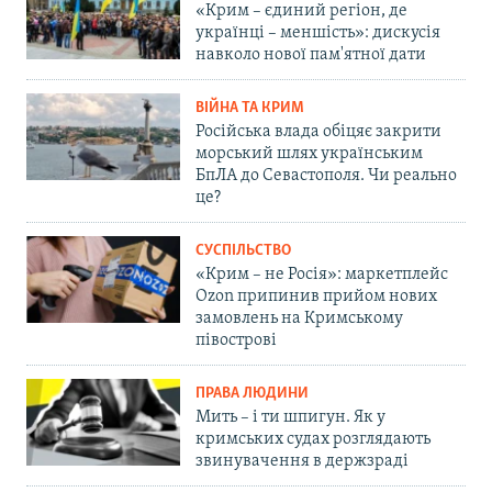
«Крим – єдиний регіон, де
українці – меншість»: дискусія
навколо нової пам'ятної дати
ВІЙНА ТА КРИМ
Російська влада обіцяє закрити
морський шлях українським
БпЛА до Севастополя. Чи реально
це?
СУСПІЛЬСТВО
«Крим – не Росія»: маркетплейс
Ozon припинив прийом нових
замовлень на Кримському
півострові
ПРАВА ЛЮДИНИ
Мить – і ти шпигун. Як у
кримських судах розглядають
звинувачення в держзраді