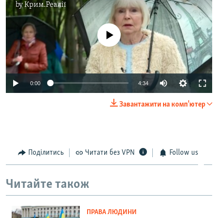
by
Крим.Реалії
No media source currently available
Auto
0:00
4:34
270p
Завантажити на комп'ютер
360p
Auto
270p
360p
404p
404p
1080p
Поділитись
Читати без VPN
Follow us
1080p
Читайте також
ПРАВА ЛЮДИНИ