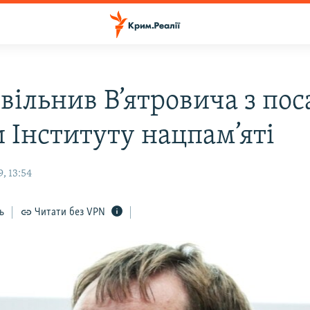
вільнив В’ятровича з по
и Інституту нацпам’яті
, 13:54
ь
Читати без VPN