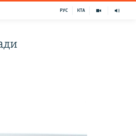
РУС
КТА
сади