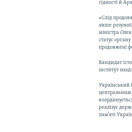
гідності й Арх
«Слід продовж
лише розумні
міністра Олек
статус органу
продовжені фо
Кандидат іст
інститут наці
Український і
центральним о
координується
реалізує держ
пам’яті Украї