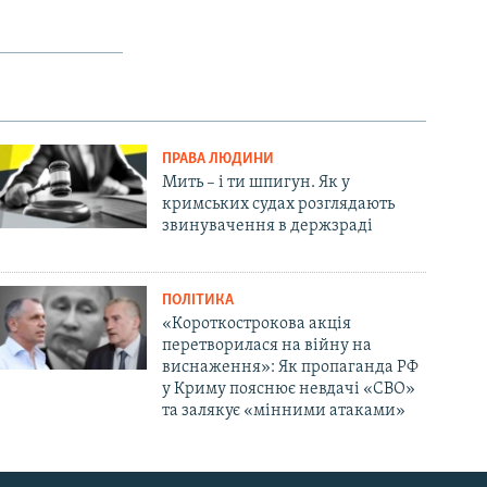
ПРАВА ЛЮДИНИ
Мить – і ти шпигун. Як у
кримських судах розглядають
звинувачення в держзраді
ПОЛІТИКА
«Короткострокова акція
перетворилася на війну на
виснаження»: Як пропаганда РФ
у Криму пояснює невдачі «СВО»
та залякує «мінними атаками»