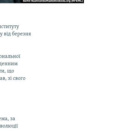
нституту
у від березня
іональної
щоденним
ти, що
в, зі свого
ема, за
еволюції