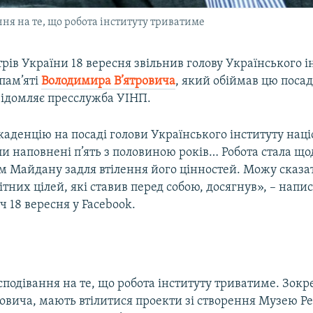
ня на те, що робота інституту триватиме
трів України 18 вересня звільнив голову Українського і
пам’яті
Володимира В’ятровича
, який обіймав цю посад
відомляє пресслужба УІНП.
аденцію на посаді голови Українського інституту нац
ули наповнені п’ять з половиною років… Робота стала 
 Майдану задля втілення його цінностей. Можу сказа
ітних цілей, які ставив перед собою, досягнув», – написа
ич 18 вересня у Facebook.
сподівання на те, що робота інституту триватиме. Зокр
овича, мають втілитися проекти зі створення Музею Р