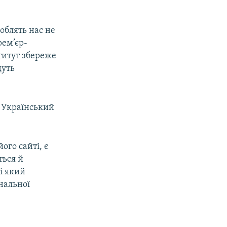
роблять нас не
рем’єр-
титут збереже
дуть
в Український
ого сайті, є
ться й
і який
нальної