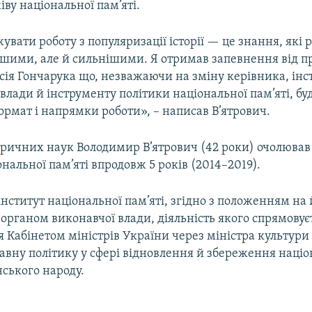
іву національної пам’яті.
увати роботу з популяризації історії — це знання, які 
шими, але й сильнішими. Я отримав запевнення від п
сія Гончарука що, незважаючи на зміну керівника, інс
 влади й інструменту політики національної пам’яті, бу
рмат і напрямки роботи», – написав В’ятрович.
оричних наук Володимир В’ятрович (42 роки) очолюва
ональної пам’яті впродовж 5 років (2014–2019).
нститут національної пам’яті, згідно з положенням на й
рганом виконавчої влади, діяльність якого спрямовує
 Кабінетом міністрів України через міністра культури 
авну політику у сфері відновлення й збереження націо
нського народу.