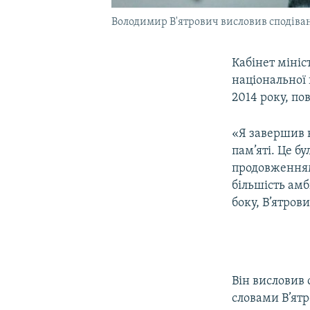
Володимир В'ятрович висловив сподіван
Кабінет мініс
національної 
2014 року, по
«Я завершив к
пам’яті. Це б
продовженням
більшість амб
боку, В’ятров
Він висловив 
словами В’ятр