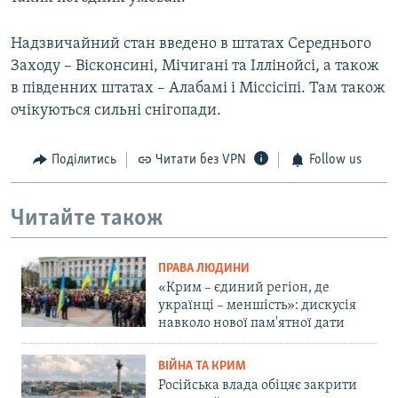
Надзвичайний стан введено в штатах Середнього
Заходу – Вісконсині, Мічигані та Іллінойсі, а також
в південних штатах – Алабамі і Міссісіпі. Там також
очікуються сильні снігопади.
Поділитись
Читати без VPN
Follow us
Читайте також
ПРАВА ЛЮДИНИ
«Крим – єдиний регіон, де
українці – меншість»: дискусія
навколо нової пам'ятної дати
ВІЙНА ТА КРИМ
Російська влада обіцяє закрити