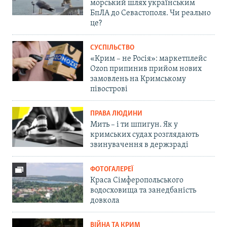
морський шлях українським
БпЛА до Севастополя. Чи реально
це?
СУСПІЛЬСТВО
«Крим – не Росія»: маркетплейс
Ozon припинив прийом нових
замовлень на Кримському
півострові
ПРАВА ЛЮДИНИ
Мить – і ти шпигун. Як у
кримських судах розглядають
звинувачення в держзраді
ФОТОГАЛЕРЕЇ
Краса Сімферопольського
водосховища та занедбаність
довкола
ВІЙНА ТА КРИМ