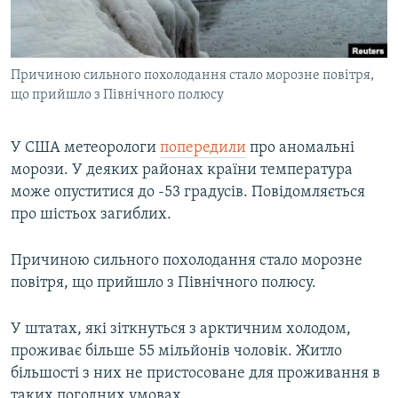
ВІДЕОУРОКИ «ELIFBE»
Русский
СВІДЧЕННЯ ОКУПАЦІЇ
Qırımtatar
Причиною сильного похолодання стало морозне повітря,
УКРАЇНСЬКА ПРОБЛЕМА КРИМУ
що прийшло з Північного полюсу
ДОЛУЧАЙСЯ!
ІНФОГРАФІКА
У США метеорологи
попередили
про аномальні
морози. У деяких районах країни температура
може опуститися до -53 градусів. Повідомляється
Усі сайти RFE/RL
про шістьох загиблих.
Причиною сильного похолодання стало морозне
повітря, що прийшло з Північного полюсу.
У штатах, які зіткнуться з арктичним холодом,
проживає більше 55 мільйонів чоловік. Житло
більшості з них не пристосоване для проживання в
таких погодних умовах.