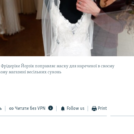
Фрідеріке Йорзік поправляє маску для нареченої в своєму
ому магазині весільних суконь
ь
Читати без VPN
Follow us
Print