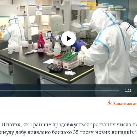
No media source currently available
1:23
Завантажит
EMBED
 Штатах, як і раніше продовжується зростання числа н
минулу добу виявлено близько 35 тисяч нових випадків 