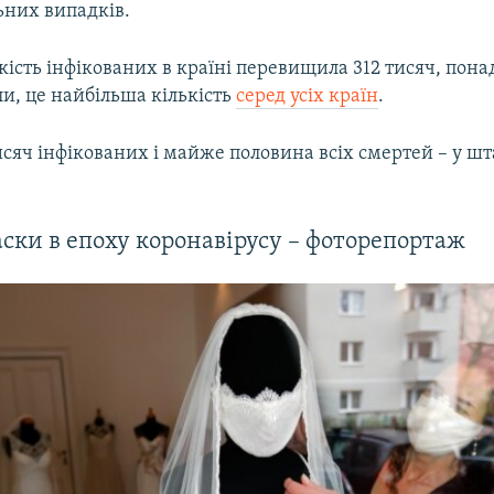
ьних випадків.
Auto
270p
360p
404p
кість інфікованих в країні перевищила 312 тисяч, понад
1080p
и, це найбільша кількість
серед усіх країн
.
исяч інфікованих і майже половина всіх смертей – у шт
ски в епоху коронавірусу – фоторепортаж