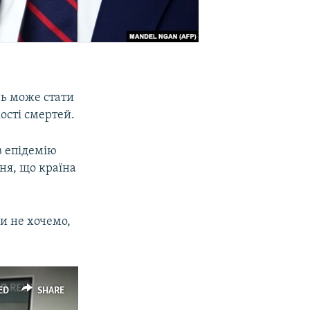
ь може стати
кості смертей.
з епідемію
ння, що країна
и не хочемо,
ED
SHARE