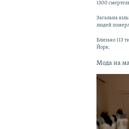
1300 смертел
Загальна кіль
людей померл
Близько 113 т
Йорк.
Мода на ма