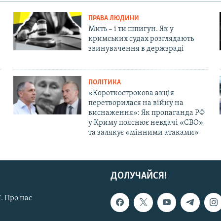
ПРАВА ЛЮДИНИ
Мить – і ти шпигун. Як у
кримських судах розглядають
звинувачення в держзраді
ПОЛІТИКА
«Короткострокова акція
перетворилася на війну на
виснаження»: Як пропаганда РФ
у Криму пояснює невдачі «СВО»
та залякує «мінними атаками»
ДОЛУЧАЙСЯ!
. Про нас