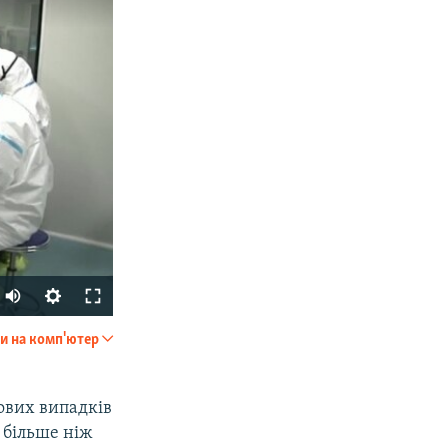
Auto
270p
и на комп'ютер
SHARE
360p
404p
ових випадків
і більше ніж
1080p