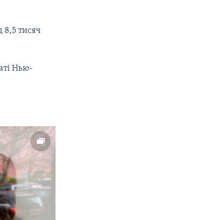
 8,5 тисяч
px
width
аті Нью-