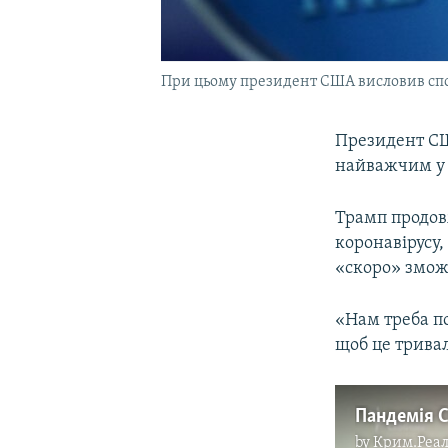
При цьому президент США висловив спо
Президент 
найважчим у ч
Трамп продов
коронавірусу,
«скоро» змож
«Нам треба по
щоб це тривало
by
Крим.Реал