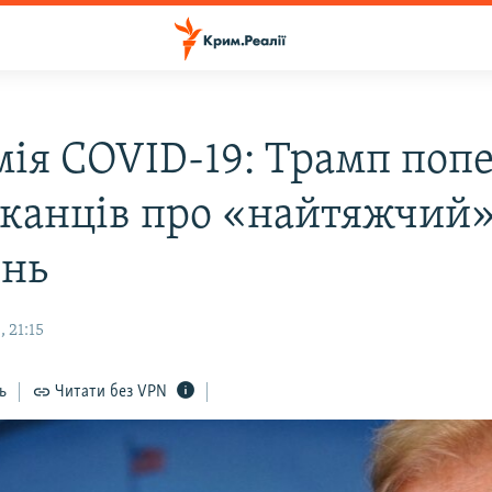
мія COVID-19: Трамп поп
канців про «найтяжчий
ень
 21:15
ь
Читати без VPN