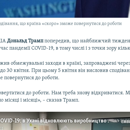
дівання, що країна «скоро» зможе повернутися до роботи
США
Дональд Трамп
попередив, що найближчий тижден
ас пандемії COVID-19, в тому числі і з точки зору кіль
жив обмежувальні заходи в країні, запроваджені чере
 до 30 квітня. При цьому 5 квітня він висловив сподіва
е повернутися до роботи.
вертатися до роботи. Нам треба знову відкриватися. М
 місяці і місяці», – сказав Трамп.
Пандемія СOVID-19: в Ухані відновлюють виробництво – відео
EMB
ії