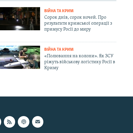
l
i
ВІЙНА ТА КРИМ
d
Сорок днів, сорок ночей. Про
e
результати кримської операції з
примусу Росії до миру
ВІЙНА ТА КРИМ
«Полювання на колони». Як ЗСУ
ріжуть військову логістику Росії в
Криму