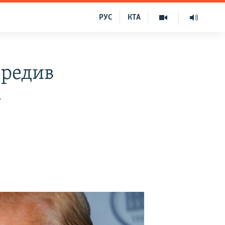
РУС
КТА
ередив
»