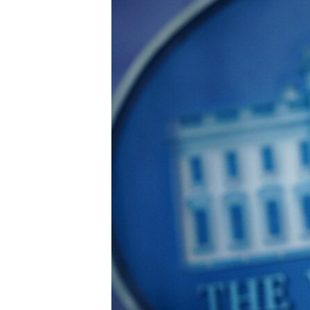
ВІДЕОУРОКИ «ELIFBE»
СВІДЧЕННЯ ОКУПАЦІЇ
УКРАЇНСЬКА ПРОБЛЕМА КРИМУ
ІНФОГРАФІКА