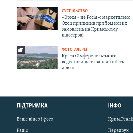
СУСПІЛЬСТВО
«Крим – не Росія»: маркетплейс
Ozon припинив прийом нових
замовлень на Кримському
півострові
ФОТОГАЛЕРЕЇ
Краса Сімферопольського
водосховища та занедбаність
довкола
Русский
ПІДТРИМКА
ІНФО
Qırımtatar
Ваше відео і фото
Крим.Реалії
ДОЛУЧАЙСЯ!
Радіо
Передрук