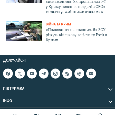
виснаження»: Як пропаганда РФ
у Криму пояснює невдачі «СВО»
та залякує «мінними атаками»
ВІЙНА ТА КРИМ
«Полювання на колони». Як ЗСУ
ріжуть військову логістику Росії в
Криму
ДОЛУЧАЙСЯ!
ПІДТРИМКА
ІНФО
© Крим.Реалії, 2026 | Усі права застережено.