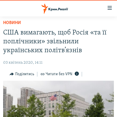
Доступність
посилання
Перейти
НОВИНИ
до
НОВИНИ
США вимагають, щоб Росія «та її
основного
ВОДА.КРИМ
матеріалу
поплічники» звільнили
ВІДЕО ТА ФОТО
Перейти
українських політв’язнів
до
ПОЛІТИКА
основної
03 квітень 2020, 14:11
БЛОГИ
навігації
Перейти
Поділитись
Читати без VPN
ПОГЛЯД
до
ІНТЕРВ'Ю
пошуку
ВСЕ ЗА ДЕНЬ
СПЕЦПРОЕКТИ
ЯК ОБІЙТИ БЛОКУВАННЯ
ДЕПОРТАЦІЯ