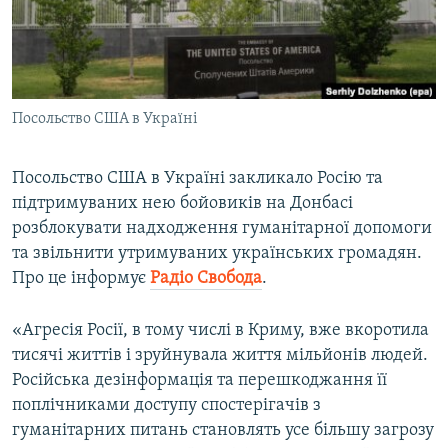
ВІДЕОУРОКИ «ELIFBE»
Русский
СВІДЧЕННЯ ОКУПАЦІЇ
Qırımtatar
УКРАЇНСЬКА ПРОБЛЕМА КРИМУ
Посольство США в Україні
ДОЛУЧАЙСЯ!
ІНФОГРАФІКА
Посольство США в Україні закликало Росію та
підтримуваних нею бойовиків на Донбасі
Усі сайти RFE/RL
розблокувати надходження гуманітарної допомоги
та звільнити утримуваних українських громадян.
Про це інформує
Радіо Свобода
.
«Агресія Росії, в тому числі в Криму, вже вкоротила
тисячі життів і зруйнувала життя мільйонів людей.
Російська дезінформація та перешкоджання її
поплічниками доступу спостерігачів з
гуманітарних питань становлять усе більшу загрозу