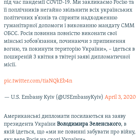
під час пандемії COVID-19. Ми закликаємо Росію та
її поплічників негайно звільнити всіх українських
політичних в’язнів та сприяти надходженню
гуманітарної допомоги і виконанню мандату СММ
ОБСЄ. Росія повинна повністю виконати свої
мінські зобов’язання, починаючи з припинення
вогню, та покинути територію України», – ідеться в
поширеній 3 квітня в твітері заяві дипломатичної
місії.
pic.twitter.com/tiaNQkEb4n
— U.S. Embassy Kyiv (@USEmbassyKyiv)
April 3, 2020
Американські дипломати посилаються на заяву
президента України
Володимира Зеленського
, в
якій ідеться, що «ми не повинні забувати про війну,
яку веде Росія на сході України».