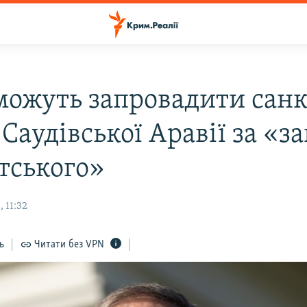
ожуть запровадити санк
Саудівської Аравії за «з
тського»
 11:32
ь
Читати без VPN