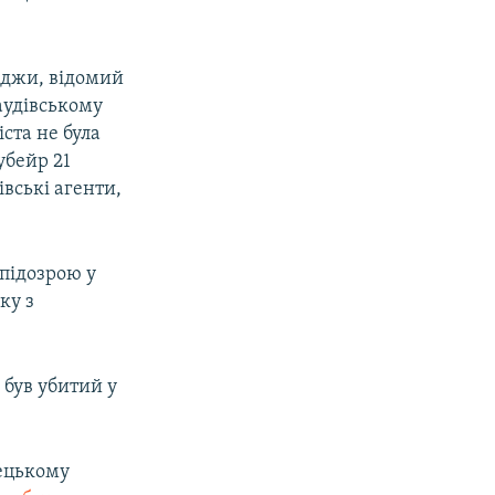
кджи, відомий
аудівському
ста не була
убейр 21
вські агенти,
 підозрою у
ку з
 був убитий у
рецькому