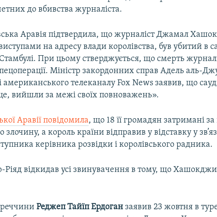
четних до вбивства журналіста.
вська Аравія підтвердила, що журналіст Джамал Хашо
иступами на адресу влади королівства, був убитий в с
 Стамбулі. При цьому стверджується, що смерть журналі
пецоперації. Міністр закордонних справ Адель аль-Дж
і американського телеканалу Fox News заявив, що сауді
це, вийшли за межі своїх повноважень».
ької Аравії повідомила
, що 18 її громадян затримані за
о злочину, а король країни відправив у відставку у зв’яз
тупника керівника розвідки і королівського радника.
р-Ріяд відкидав усі звинувачення в тому, що Хашокджи
уреччини
Реджеп Тайїп Ердоган
заявив 23 жовтня в ту