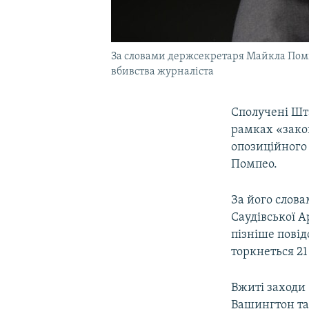
За словами держсекретаря Майкла Помп
вбивства журналіста
Сполучені Шт
рамках «закон
опозиційного
Помпео.
За його слов
Саудівської А
пізніше пові
торкнеться 21
Вжиті заходи 
Вашингтон та