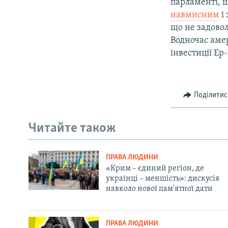
парламенті, 
навмисним
і
що не задово
Водночас аме
інвестиції Ер-
Поділитис
Читайте також
ПРАВА ЛЮДИНИ
«Крим – єдиний регіон, де
українці – меншість»: дискусія
навколо нової пам'ятної дати
ПРАВА ЛЮДИНИ