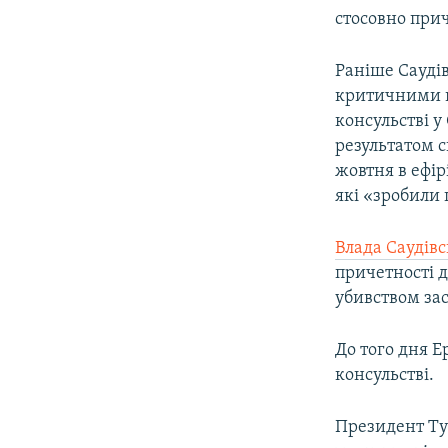
стосовно при
Раніше Сауді
критичними в
консульстві у
результатом с
жовтня в ефір
які «зробили 
Влада Саудівс
причетності д
убивством зас
До того дня Е
консульстві.
Президент Т