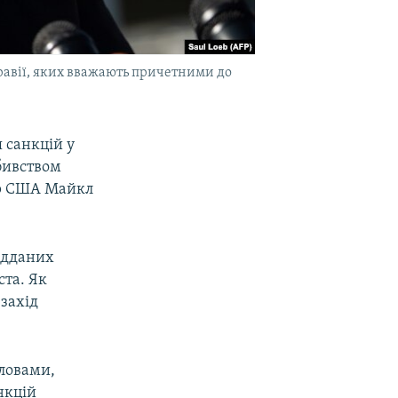
равії, яких вважають причетними до
 санкцій у
вбивством
ар США Майкл
ідданих
ста. Як
захід
словами,
нкцій