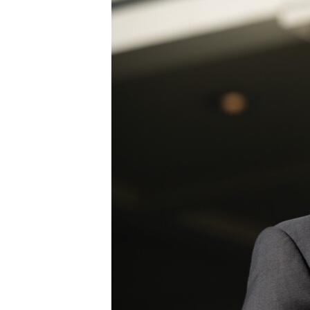
ВІДЕОУРОКИ «ELIFBE»
СВІДЧЕННЯ ОКУПАЦІЇ
УКРАЇНСЬКА ПРОБЛЕМА КРИМУ
ІНФОГРАФІКА