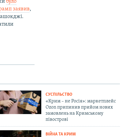
джи
було
рамп заявив
,
Хашокджі.
атили
СУСПІЛЬСТВО
«Крим – не Росія»: маркетплейс
Ozon припинив прийом нових
замовлень на Кримському
півострові
ВІЙНА ТА КРИМ