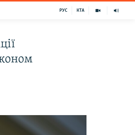
РУС
КТА
ції
аконом