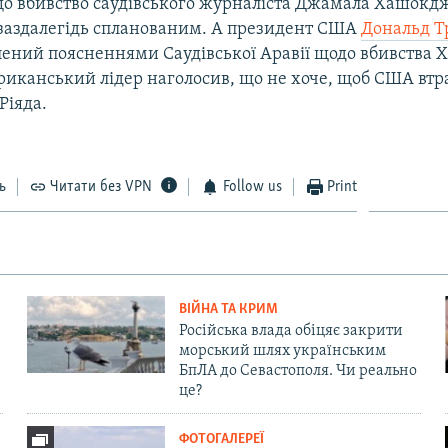
що вбивство саудівського журналіста Джамала Хашок
 заздалегідь спланованим. А президент США
Дональд Т
лений поясненнями Саудівської Аравії щодо вбивства 
риканський лідер наголосив, що не хоче, щоб США втр
Ріяда.
ь
Читати без VPN
Follow us
Print
ВІЙНА ТА КРИМ
Російська влада обіцяє закрити
морський шлях українським
БпЛА до Севастополя. Чи реально
це?
ФОТОГАЛЕРЕЇ