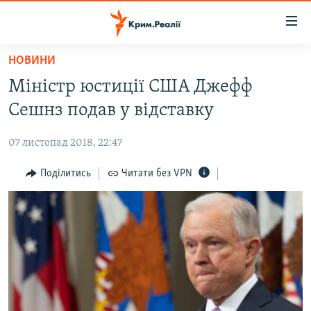
Доступність
посилання
Перейти
НОВИНИ
до
НОВИНИ
Міністр юстиції США Джефф
основного
ВОДА.КРИМ
матеріалу
Сешнз подав у відставку
ВІДЕО ТА ФОТО
Перейти
до
07 листопад 2018, 22:47
ПОЛІТИКА
основної
БЛОГИ
Поділитись
Читати без VPN
навігації
Перейти
ПОГЛЯД
до
ІНТЕРВ'Ю
пошуку
ВСЕ ЗА ДЕНЬ
СПЕЦПРОЕКТИ
ЯК ОБІЙТИ БЛОКУВАННЯ
ДЕПОРТАЦІЯ