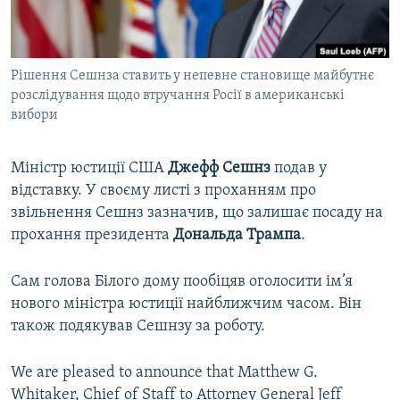
ВІДЕОУРОКИ «ELIFBE»
Русский
СВІДЧЕННЯ ОКУПАЦІЇ
Qırımtatar
Рішення Сешнза ставить у непевне становище майбутнє
УКРАЇНСЬКА ПРОБЛЕМА КРИМУ
розслідування щодо втручання Росії в американські
ДОЛУЧАЙСЯ!
ІНФОГРАФІКА
вибори
Міністр юстиції США
Джефф Сешнз
подав у
відставку. У своєму листі з проханням про
Усі сайти RFE/RL
звільнення Сешнз зазначив, що залишає посаду на
прохання президента
Дональда Трампа
.
Сам голова Білого дому пообіцяв оголосити ім’я
нового міністра юстиції найближчим часом. Він
також подякував Сешнзу за роботу.
We are pleased to announce that Matthew G.
Whitaker, Chief of Staff to Attorney General Jeff