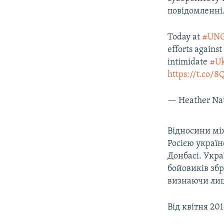
повідомленні
Today at
#UN
efforts agains
intimidate
#Uk
https://t.co/8
— Heather Na
Відносини між
Росією україн
Донбасі. Укра
бойовиків збр
визнаючи лише
Від квітня 20