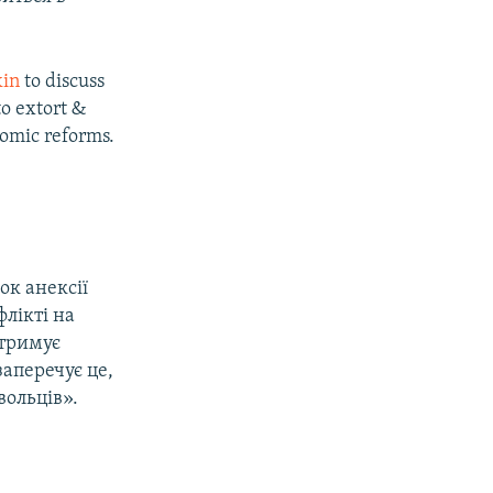
in
to discuss
to extort &
nomic reforms.
ок анексії
флікті на
дтримує
заперечує це,
вольців».