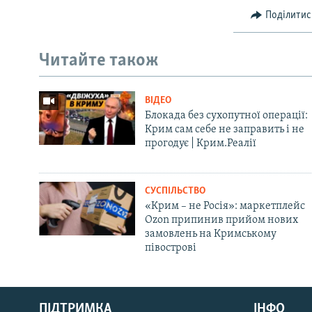
Поділитис
Читайте також
ВІДЕО
Блокада без сухопутної операції:
Крим сам себе не заправить і не
прогодує | Крим.Реалії
СУСПІЛЬСТВО
«Крим – не Росія»: маркетплейс
Ozon припинив прийом нових
замовлень на Кримському
півострові
Русский
ПІДТРИМКА
ІНФО
Qırımtatar