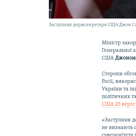
Заступник держсекретаря США Джон С
Міністр зако
Генеральної 
США
Джоном 
Сторони обгов
Росії, викори
України та ін
політичних т
США 25 верес
«Заступник д
не визнають с
суверенітету 