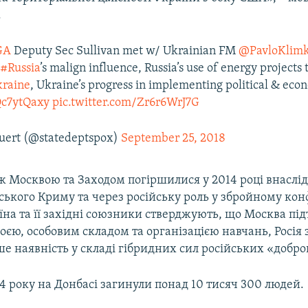
.
GA
Deputy Sec Sullivan met w/ Ukrainian FM
@PavloKlimk
t
#Russia
’s malign influence, Russia’s use of energy projects 
raine
, Ukraine’s progress in implementing political & eco
Qc7ytQaxy
pic.twitter.com/Zr6r6WrJ7G
uert (@statedeptspox)
September 25, 2018
 Москвою та Заходом погіршилися у 2014 році внаслід
ського Криму та через російську роль у збройному кон
їна та її західні союзники стверджують, що Москва пі
оєю, особовим складом та організацією навчань, Росія 
 наявність у складі гібридних сил російських «добро
14 року на Донбасі загинули понад 10 тисяч 300 людей.