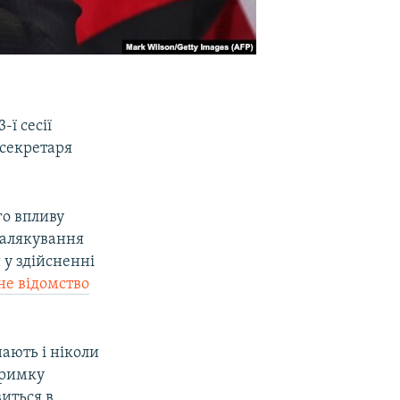
-ї сесії
жсекретаря
го впливу
залякування
 у здійсненні
не відомство
ають і ніколи
тримку
виться в