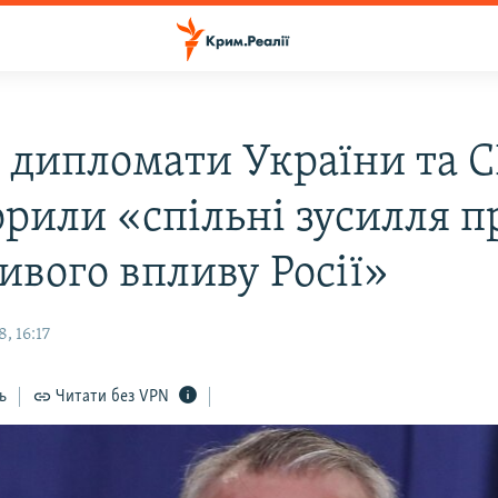
і дипломати України та
орили «спільні зусилля п
ивого впливу Росії»
, 16:17
ь
Читати без VPN