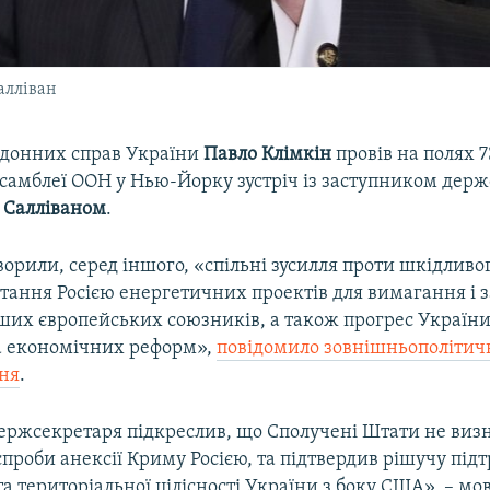
алліван
рдонних справ України
Павло Клімкін
провів на полях 73
асамблеї ООН у Нью-Йорку зустріч із заступником дер
Салліваном
.
орили, серед іншого, «спільні зусилля проти шкідливо
стання Росією енергетичних проектів для вимагання і 
ших європейських союзників, а також прогрес України
а економічних реформ»,
повідомило зовнішньополітич
ня
.
ержсекретаря підкреслив, що Сполучені Штати не визн
проби анексії Криму Росією, та підтвердив рішучу під
та територіальної цілісності України з боку США», – мо