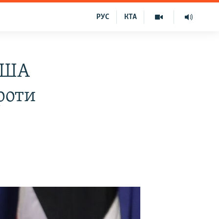
РУС
КТА
 США
роти