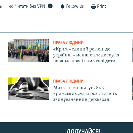
ь
Читати без VPN
Follow us
Print
ПРАВА ЛЮДИНИ
«Крим – єдиний регіон, де
українці – меншість»: дискусія
навколо нової пам'ятної дати
ПРАВА ЛЮДИНИ
Мить – і ти шпигун. Як у
кримських судах розглядають
звинувачення в держзраді
ДОЛУЧАЙСЯ!