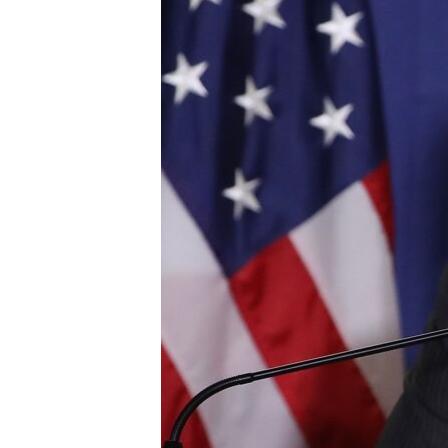
ВІДЕОУРОКИ «ELIFBE»
СВІДЧЕННЯ ОКУПАЦІЇ
УКРАЇНСЬКА ПРОБЛЕМА КРИМУ
ІНФОГРАФІКА