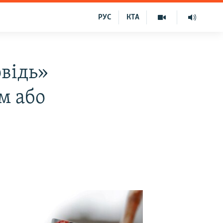
РУС
КТА
відь»
м або