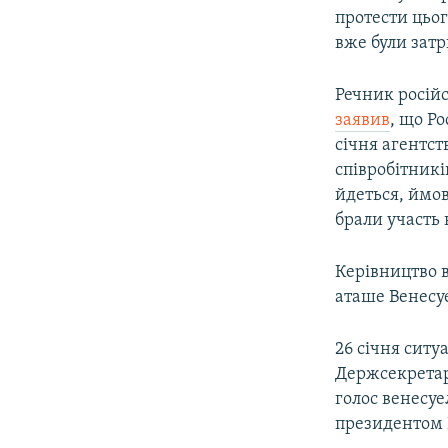
протести цьо
вже були затри
Речник росій
заявив
, що Р
січня агентст
співробітникі
йдеться, ймов
брали участь в
Керівництво в
аташе Венесу
26 січня ситу
Держсекретар
голос венесу
президентом 