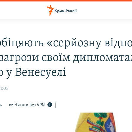
біцяють «серйозну відпо
 загрози своїм дипломата
 у Венесуелі
11:05
ь
Читати без VPN