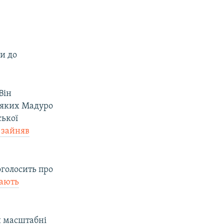
и до
Він
а яких Мадуро
ської
зайняв
оголосить про
ають
и масштабні