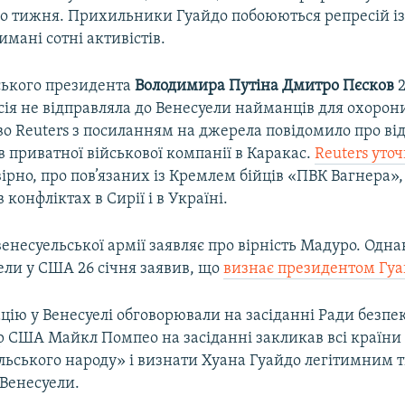
го тижня. Прихильники Гуайдо побоюються репресій із
мані сотні активістів.​
ського президента
Володимира Путіна Дмитро Пєсков
2
осія не відправляла до Венесуели найманців для охорон
во Reuters з посиланням на джерела повідомило про ві
в приватної військової компанії в Каракас.
Reuters уто
ірно, про пов’язаних із Кремлем бійців «ПВК Вагнера»,
 конфліктах в Сирії і в Україні.
енесуельської армії заявляє про вірність Мадуро. Одн
ели у США 26 січня заявив, що
визнає президентом Гуа
ацію у Венесуелі обговорювали на засіданні Ради безп
 США Майкл Помпео на засіданні закликав всі країни 
ельського народу» і визнати Хуана Гуайдо легітимним
Венесуели.