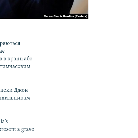
оряються
ає
 в країні або
е тимчасовим
езпеки Джон
прихильникам
la’s
present a grave