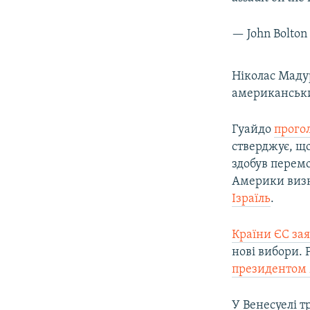
— John Bolto
Ніколас Мадур
американськи
Гуайдо
прого
стверджує, що
здобув перемо
Америки визн
Ізраїль
.
Країни ЄС за
нові вибори. 
президентом
У Венесуелі т