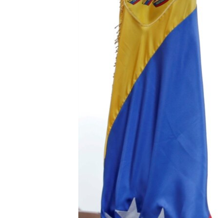
ВІДЕОУРОКИ «ELIFBE»
СВІДЧЕННЯ ОКУПАЦІЇ
УКРАЇНСЬКА ПРОБЛЕМА КРИМУ
ІНФОГРАФІКА