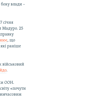
 боку влади –
7 січня
и Мадуро. 25
дправку
чнює
, що
 які раніше
ак військовий
йдо
.
еки ООН.
світу «почути
 тимчасовим