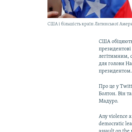
США і більшість країн Латинської Аме
США обіцяють
президентові
легітимним, с
для голови На
президентом
Про це у Twi
Болтон. Він 
Мадуро.
Any violence a
democratic lea
assault on the 