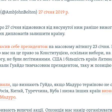
n (@AmbJohnBolton)
27 січня 2019 р.
о 27 січня відмовився від висунутої ним раніше вимог
х дипломатів залишити країну.
лосив себе президентом
на масовому мітингу 23 січня. 
 має на це право за Конституцією, оскільки вибори, н
гу, не були легітимними. США і більшість країн Латин
али Гуайдо тимчасовим президентом, таку ж позицію
явили
, що визнають Гуйдо, якщо Мадуро терміново не 
Росія, Китай, Туреччина, Куба і низка інших країн
визн
 Мадуро
.
ривають вуличні акції. Опозиція має намір організуват