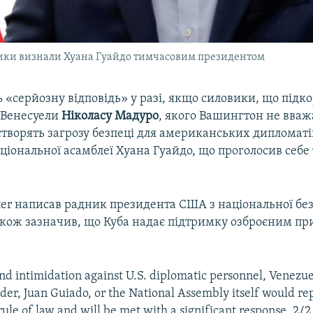
рики визнали Хуана Гуайдо тимчасовим президентом
 «серйозну відповідь» у разі, якщо силовики, що підк
 Венесуели
Ніколасу Мадуро
, якого Вашингтон не вваж
творять загрозу безпеці для американських дипломатів
ціональної асамблеї Хуана Гуайдо, що проголосив себ
.
tter написав радник президента США з національної б
також зазначив, що Куба надає підтримку озброєним 
nd intimidation against U.S. diplomatic personnel, Venezue
der, Juan Guiado, or the National Assembly itself would re
rule of law and will be met with a significant response. 2/2