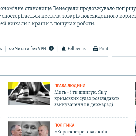
економічне становище Венесуели продовжувало погіршу
т спостерігається нестача товарів повсякденного корис
ей виїхали з країни в пошуках роботи.
ь
Читати без VPN
Follow us
Print
ПРАВА ЛЮДИНИ
Мить – і ти шпигун. Як у
кримських судах розглядають
звинувачення в держзраді
ПОЛІТИКА
«Короткострокова акція