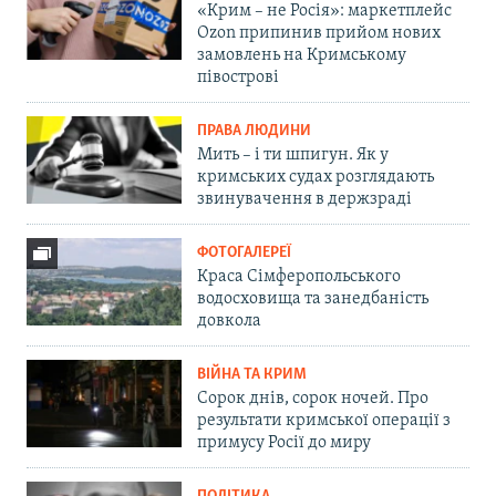
«Крим – не Росія»: маркетплейс
Ozon припинив прийом нових
замовлень на Кримському
півострові
ПРАВА ЛЮДИНИ
Мить – і ти шпигун. Як у
кримських судах розглядають
звинувачення в держзраді
ФОТОГАЛЕРЕЇ
Краса Сімферопольського
водосховища та занедбаність
довкола
ВІЙНА ТА КРИМ
Сорок днів, сорок ночей. Про
результати кримської операції з
примусу Росії до миру