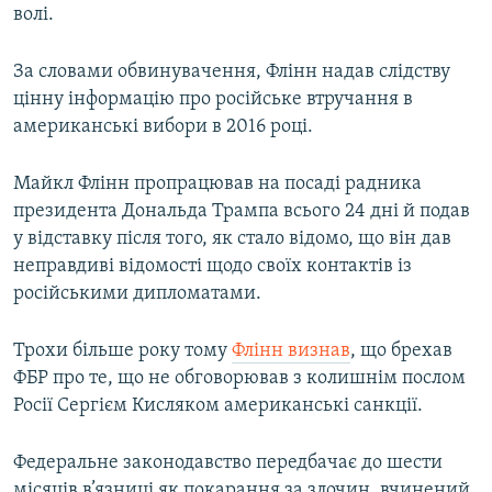
волі.
За словами обвинувачення, Флінн надав слідству
цінну інформацію про російське втручання в
американські вибори в 2016 році.
Майкл Флінн пропрацював на посаді радника
президента Дональда Трампа всього 24 дні й подав
у відставку після того, як стало відомо, що він дав
неправдиві відомості щодо своїх контактів із
російськими дипломатами.
Трохи більше року тому
Флінн визнав
, що брехав
ФБР про те, що не обговорював з колишнім послом
Росії Сергієм Кисляком американські санкції.
Федеральне законодавство передбачає до шести
місяців в’язниці як покарання за злочин, вчинений