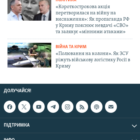
ПОЛІТИКА
«Короткострокова акція
перетворилася на війну на
виснаження»: Як пропаганда РФ
у Криму пояснює невдачі «СВО»
та залякує «мінними атаками»
ВІЙНА ТА КРИМ
«Полювання на колони». Як ЗСУ
ріжуть військову логістику Росії в
Криму
ДОЛУЧАЙСЯ!
ПІДТРИМКА