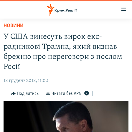
Доступність
посилання
Перейти
НОВИНИ
до
НОВИНИ
У США винесуть вирок екс-
основного
ВОДА.КРИМ
матеріалу
радникові Трампа, який визнав
ВІДЕО ТА ФОТО
Перейти
брехню про переговори з послом
до
ПОЛІТИКА
Росії
основної
БЛОГИ
навігації
18 грудень 2018, 11:02
Перейти
ПОГЛЯД
до
Поділитись
Читати без VPN
ІНТЕРВ'Ю
пошуку
ВСЕ ЗА ДЕНЬ
СПЕЦПРОЕКТИ
ЯК ОБІЙТИ БЛОКУВАННЯ
ДЕПОРТАЦІЯ