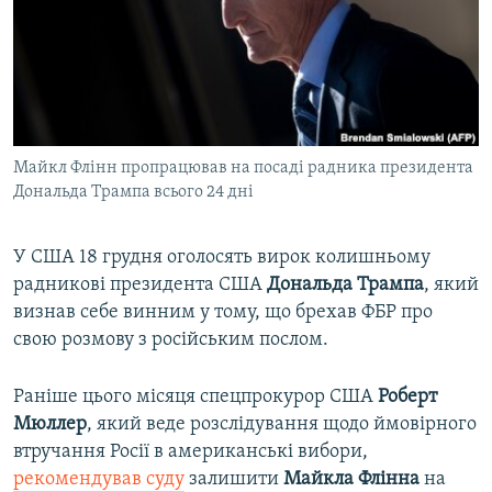
ВІДЕОУРОКИ «ELIFBE»
Русский
СВІДЧЕННЯ ОКУПАЦІЇ
Qırımtatar
УКРАЇНСЬКА ПРОБЛЕМА КРИМУ
ДОЛУЧАЙСЯ!
ІНФОГРАФІКА
Майкл Флінн пропрацював на посаді радника президента
Дональда Трампа всього 24 дні
Усі сайти RFE/RL
У США 18 грудня оголосять вирок колишньому
радникові президента США
Дональда Трампа
, який
визнав себе винним у тому, що брехав ФБР про
свою розмову з російським послом.
Раніше цього місяця спецпрокурор США
Роберт
Мюллер
, який веде розслідування щодо ймовірного
втручання Росії в американські вибори,
рекомендував суду
залишити
Майкла Флінна
на