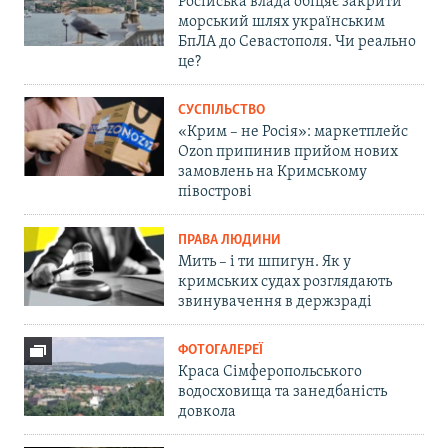
Російська влада обіцяє закрити
морський шлях українським
БпЛА до Севастополя. Чи реально
це?
СУСПІЛЬСТВО
«Крим – не Росія»: маркетплейс
Ozon припинив прийом нових
замовлень на Кримському
півострові
ПРАВА ЛЮДИНИ
Мить – і ти шпигун. Як у
кримських судах розглядають
звинувачення в держзраді
ФОТОГАЛЕРЕЇ
Краса Сімферопольського
водосховища та занедбаність
довкола