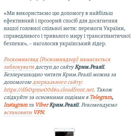
«Ми використаємо цю допомогу в найбільш
ефективний і прозорий спосіб для досягнення
нашої головної спільної мети: перемоги України,
справедливого і тривалого миру і трансатлантичної
безпеки», – наголосив український лідер.
Роскомнагляд (Роскомнадзор) намагається
заблокувати
доступ до сайту
Крим.Реалії
.
Безперешкодно читати Крим.Реалії можна за
допомогою
дзеркального сайту
:
https://dfs0qrmo00d6u.cloudfront.net
. Також
слідкуйте за основними подіями в
Telegram
,
Instagram
та
Viber
Крим.Реалії
. Рекомендуємо
встановити
VPN
.