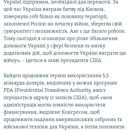
Україні підтримки, необхідної для перемоги. За
цей час Україна виграла битву під Києвом,
повернула собі більш як половину території,
захопленої Росією на початку війни, зберегла свій
суверенітет і незалежність. Але є ще багато роботи.
Тому сьогодні я оголошую про різке збільшення
допомоги Україні у сфері безпеки та низку
додаткових дій, щоб допомогти Україні виграти цю
війну», – ідеться в заяві президента США.
Байден продовжив термін використання 5,5
мільярда доларів, виділених у межах програми
PDA (Presidential Drawdown Authority, вміст
передається одразу із запасів США), щоб «моя
адміністрація могла повністю використати
фінансування, виділене Конгресом, щоб
продовжити надання американських озброєнь та
військової техніки для України, а потім поповнити