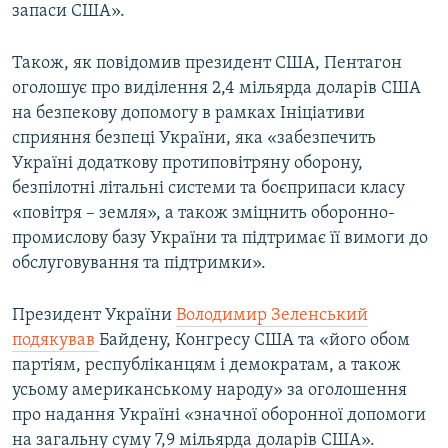
запаси США».
Також, як повідомив президент США, Пентагон
оголошує про виділення 2,4 мільярда доларів США
на безпекову допомогу в рамках Ініціативи
сприяння безпеці України, яка «забезпечить
Україні додаткову протиповітряну оборону,
безпілотні літальні системи та боєприпаси класу
«повітря – земля», а також зміцнить оборонно-
промислову базу України та підтримає її вимоги до
обслуговування та підтримки».
Президент України
Володимир Зеленський
подякував
Байдену, Конгресу США та «його обом
партіям, республіканцям і демократам, а також
усьому американському народу» за оголошення
про надання Україні «значної оборонної допомоги
на загальну суму 7,9 мільярда доларів США».