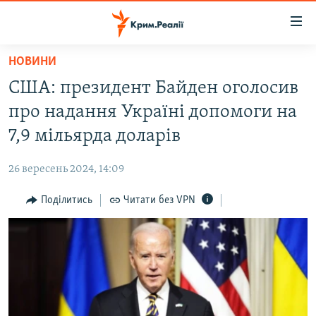
Доступність
посилання
Перейти
НОВИНИ
до
НОВИНИ
США: президент Байден оголосив
основного
ВОДА.КРИМ
матеріалу
про надання Україні допомоги на
ВІДЕО ТА ФОТО
Перейти
7,9 мільярда доларів
до
ПОЛІТИКА
основної
26 вересень 2024, 14:09
БЛОГИ
навігації
Перейти
Поділитись
Читати без VPN
ПОГЛЯД
до
ІНТЕРВ'Ю
пошуку
ВСЕ ЗА ДЕНЬ
СПЕЦПРОЕКТИ
ЯК ОБІЙТИ БЛОКУВАННЯ
ДЕПОРТАЦІЯ