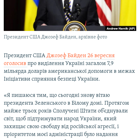
ВІДЕОУРОКИ «ELIFBE»
Русский
СВІДЧЕННЯ ОКУПАЦІЇ
Qırımtatar
УКРАЇНСЬКА ПРОБЛЕМА КРИМУ
Президент США Джозеф Байден, архівне фото
ДОЛУЧАЙСЯ!
ІНФОГРАФІКА
Президент США
Джозеф Байден 26 вересня
оголосив
про виділення Україні загалом 7,9
Усі сайти RFE/RL
мільярда доларів американської допомоги в межах
Ініціативи сприяння безпеці України.
«Я пишаюся тим, що сьогодні знову вітаю
президента Зеленського в Білому домі. Протягом
майже трьох років Сполучені Штати об’єднували
світ, щоб підтримувати народ України, який
захищає свою свободу від російської агресії, і
пріоритетом моєї адміністрації було надання