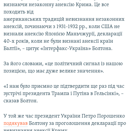
визнаючи незаконну анексію Крима. Це все
походить від
американських традицій невизнання незаконних
анексій, починаючи з 1931-1932 рр., коли США не
визнали анексію Японією Маньчжурії, декларації
40-х років, коли не були визнані анексії країн
Балтії», – цитує «Інтерфакс-Україна» Болтона.
За його словами, «це політичний сигнал із нашою
позицією, що має дуже велике значення».
«І нам було приємно це підтвердити ще раз під час
зустрічі президента Трампа і Путіна в Гельсінкі», –
сказав Болтон.
У той же час президент України Петро Порошенко
подякував
Болтону за проголошення декларації про
невизнання анексії Криму.