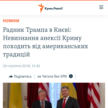
Доступність
посилання
Перейти
НОВИНИ
до
НОВИНИ
Радник Трампа в Києві:
основного
ВОДА.КРИМ
матеріалу
Невизнання анексії Криму
ВІДЕО ТА ФОТО
Перейти
походить від американських
до
ПОЛІТИКА
традицій
основної
БЛОГИ
навігації
24 серпень 2018, 15:42
Перейти
ПОГЛЯД
до
Поділитись
Читати без VPN
ІНТЕРВ'Ю
пошуку
ВСЕ ЗА ДЕНЬ
СПЕЦПРОЕКТИ
ЯК ОБІЙТИ БЛОКУВАННЯ
ДЕПОРТАЦІЯ