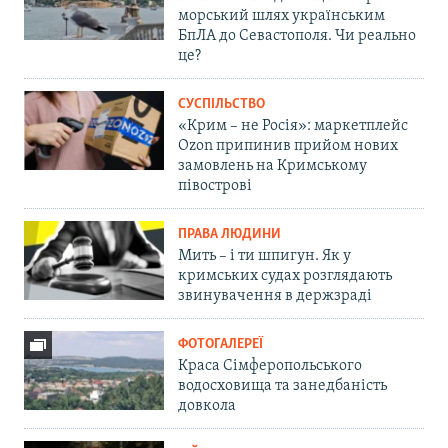
морський шлях українським
БпЛА до Севастополя. Чи реально
це?
СУСПІЛЬСТВО
«Крим – не Росія»: маркетплейс
Ozon припинив прийом нових
замовлень на Кримському
півострові
ПРАВА ЛЮДИНИ
Мить – і ти шпигун. Як у
кримських судах розглядають
звинувачення в держзраді
ФОТОГАЛЕРЕЇ
Краса Сімферопольського
водосховища та занедбаність
довкола