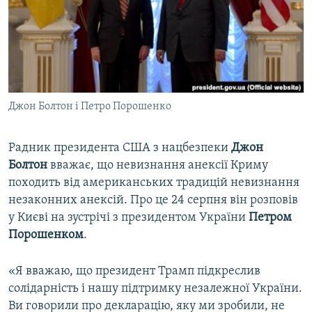
ВІДЕОУРОКИ «ELIFBE»
Русский
СВІДЧЕННЯ ОКУПАЦІЇ
Qırımtatar
УКРАЇНСЬКА ПРОБЛЕМА КРИМУ
ДОЛУЧАЙСЯ!
ІНФОГРАФІКА
Джон Болтон і Петро Порошенко
Радник президента США з нацбезпеки
Джон
Усі сайти RFE/RL
Болтон
вважає, що невизнання анексії Криму
походить від американських традицій невизнання
незаконних анексій. Про це 24 серпня він розповів
у Києві на зустрічі з президентом України
Петром
Порошенком
.
«Я вважаю, що президент Трамп підкреслив
солідарність і нашу підтримку незалежної України.
Ви говорили про декларацію, яку ми зробили, не